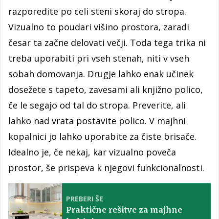
razporedite po celi steni skoraj do stropa.
Vizualno to poudari višino prostora, zaradi
česar ta začne delovati večji. Toda tega trika ni
treba uporabiti pri vseh stenah, niti v vseh
sobah domovanja. Drugje lahko enak učinek
dosežete s tapeto, zavesami ali knjižno polico,
če le segajo od tal do stropa. Preverite, ali
lahko nad vrata postavite polico. V majhni
kopalnici jo lahko uporabite za čiste brisače.
Idealno je, če nekaj, kar vizualno poveča
prostor, še prispeva k njegovi funkcionalnosti.
PREBERI ŠE
Praktične rešitve za majhne