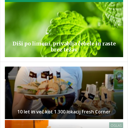
Diši po limoni, privablja čebele in raste
brez težav
10 let in več kot 1.300 lokacij Fresh Corner
OGLAS