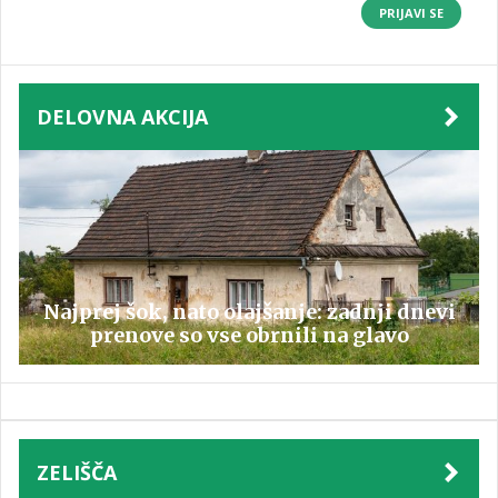
PRIJAVI SE
DELOVNA AKCIJA
Najprej šok, nato olajšanje: zadnji dnevi
prenove so vse obrnili na glavo
ZELIŠČA