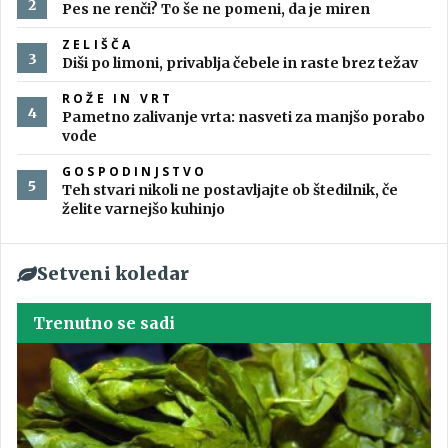
Pes ne renči? To še ne pomeni, da je miren
ZELIŠČA
Diši po limoni, privablja čebele in raste brez težav
ROŽE IN VRT
Pametno zalivanje vrta: nasveti za manjšo porabo
vode
GOSPODINJSTVO
Teh stvari nikoli ne postavljajte ob štedilnik, če
želite varnejšo kuhinjo
Setveni koledar
Trenutno se sadi