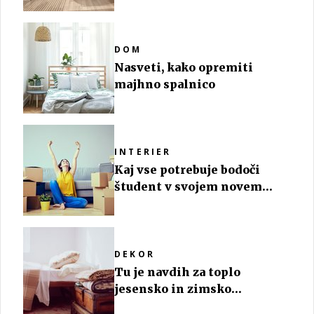
DOM
Nasveti, kako opremiti
majhno spalnico
INTERIER
Kaj vse potrebuje bodoči
študent v svojem novem
stanovanju?
DEKOR
Tu je navdih za toplo
jesensko in zimsko
dekoracijo