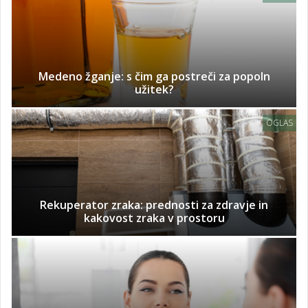
Medeno žganje: s čim ga postreči za popoln
užitek?
OGLAS
Rekuperator zraka: prednosti za zdravje in
kakovost zraka v prostoru