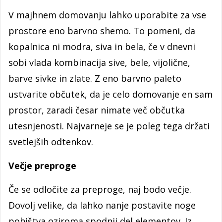
V majhnem domovanju lahko uporabite za vse
prostore eno barvno shemo. To pomeni, da
kopalnica ni modra, siva in bela, če v dnevni
sobi vlada kombinacija sive, bele, vijolične,
barve sivke in zlate. Z eno barvno paleto
ustvarite občutek, da je celo domovanje en sam
prostor, zaradi česar nimate več občutka
utesnjenosti. Najvarneje se je poleg tega držati
svetlejših odtenkov.
Večje preproge
Če se odločite za preproge, naj bodo večje.
Dovolj velike, da lahko nanje postavite noge
pohištva oziroma spodnji del elementov. Iz