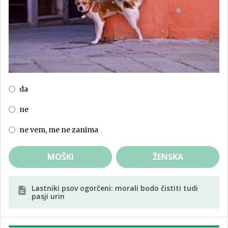
da
ne
ne vem, me ne zanima
MOŠKI
ŽENSKA
Lastniki psov ogorčeni: morali bodo čistiti tudi
pasji urin