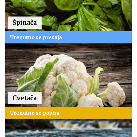
Špinača
Trenutno se presaja
Cvetača
Trenutno se pobira