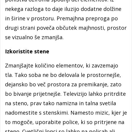
nekega razloga to daje iluzijo dodatne dolžine
in širine v prostoru. Premajhna preproga po
drugi strani poveča občutek majhnosti, prostor
se vizualno še zmanjša.
Izkoristite stene
Zmanjšajte količino elementov, ki zavzemajo
tla. Tako soba ne bo delovala le prostornejše,
dejansko bo več prostora za premikanje, zato
bo bivanje prijetnejše. Televizijo lahko pritrdite
na steno, prav tako namizna in talna svetila
nadomestite s stenskimi. Namesto mizic, kjer je
to mogoče, uporabite police, ki so pritrjene na
steno. Cvetlični lonci so lahko na policah ali