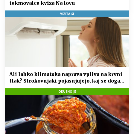
tekmovalce kviza Na lovu
VIZITA.SI
Ali lahko klimatska naprava vpliva na krvni
tlak? Strokovnjaki pojasnjujejo, kaj se dogaja
s telesom
OKUSNO.JE