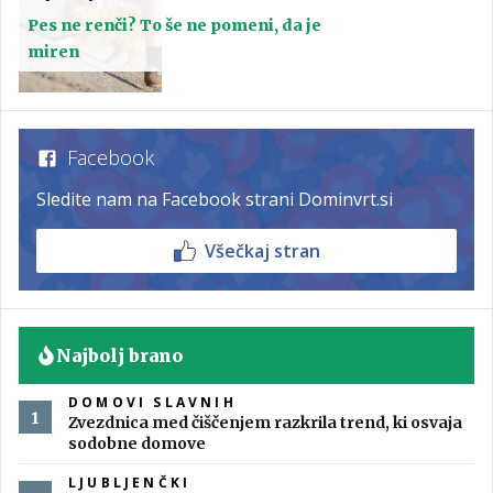
Pes ne renči? To še ne pomeni, da je
miren
Facebook
Sledite nam na Facebook strani Dominvrt.si
Všečkaj stran
Najbolj brano
DOMOVI SLAVNIH
Zvezdnica med čiščenjem razkrila trend, ki osvaja
sodobne domove
LJUBLJENČKI