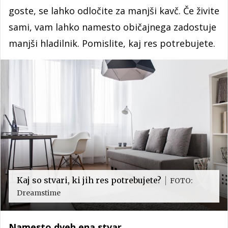
goste, se lahko odločite za manjši kavč. Če živite
sami, vam lahko namesto običajnega zadostuje
manjši hladilnik. Pomislite, kaj res potrebujete.
Kaj so stvari, ki jih res potrebujete?
FOTO:
Dreamstime
Namesto dveh ena stvar