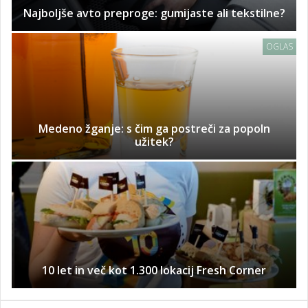
Najboljše avto preproge: gumijaste ali tekstilne?
OGLAS
Medeno žganje: s čim ga postreči za popoln
užitek?
10 let in več kot 1.300 lokacij Fresh Corner