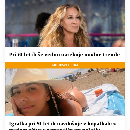
Pri 61 letih še vedno narekuje modne trende
MOSKISVET.COM
Igralka pri 51 letih navdušuje v kopalkah: z