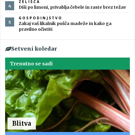
ZELIŠČA
Diši po limoni, privablja čebele in raste brez težav
GOSPODINJSTVO
Zakaj vaš likalnik pušča madeže in kako ga
pravilno očistiti
Setveni koledar
Trenutno se sadi
Blitva