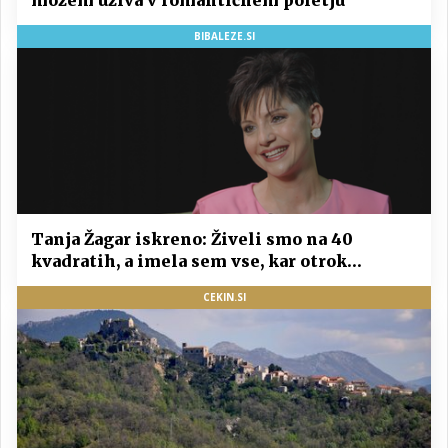
možem uživa v romantičnem poletju
BIBALEZE.SI
Tanja Žagar iskreno: Živeli smo na 40
kvadratih, a imela sem vse, kar otrok
potrebuje
CEKIN.SI