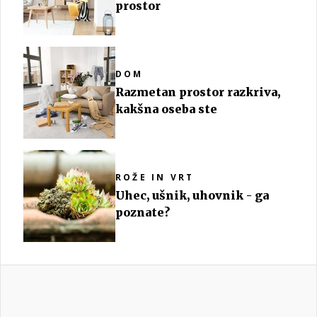
prostor
DOM
Razmetan prostor razkriva,
kakšna oseba ste
ROŽE IN VRT
Uhec, ušnik, uhovnik - ga
poznate?