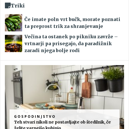
Triki
Če imate poln vrt bučk, morate poznati
ta preprost trik za shranjevanje
Večina ta ostanek po pikniku zavrže –
vrtnarji pa prisegajo, da paradižnik
zaradi njega bolje rodi
GOSPODINJSTVO
Teh stvari nikoli ne postavljajte ob štedilnik, če
želite varnejšo kuhinjo