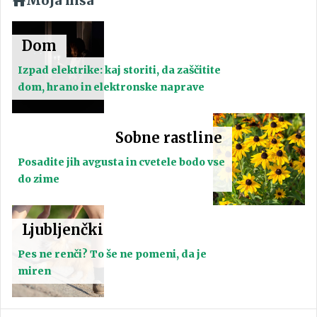
Moja hiša
Dom
Izpad elektrike: kaj storiti, da zaščitite
dom, hrano in elektronske naprave
Sobne rastline
Posadite jih avgusta in cvetele bodo vse
do zime
Ljubljenčki
Pes ne renči? To še ne pomeni, da je
miren