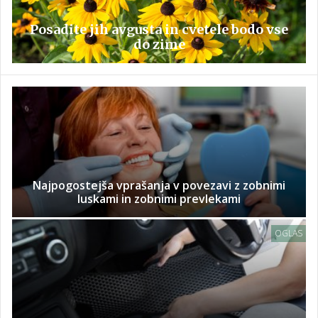
Posadite jih avgusta in cvetele bodo vse
do zime
Najpogostejša vprašanja v povezavi z zobnimi
luskami in zobnimi prevlekami
OGLAS