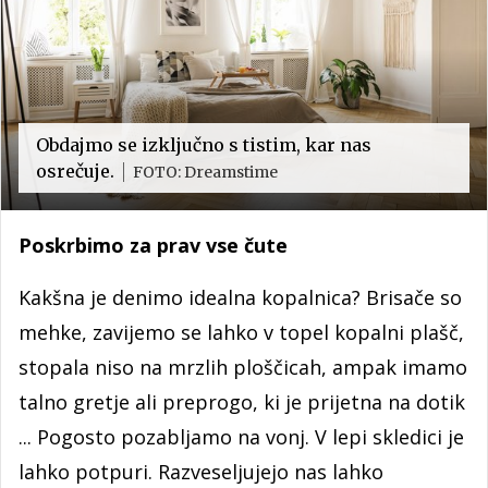
Obdajmo se izključno s tistim, kar nas
osrečuje.
FOTO: Dreamstime
Poskrbimo za prav vse čute
Kakšna je denimo idealna kopalnica? Brisače so
mehke, zavijemo se lahko v topel kopalni plašč,
stopala niso na mrzlih ploščicah, ampak imamo
talno gretje ali preprogo, ki je prijetna na dotik
... Pogosto pozabljamo na vonj. V lepi skledici je
lahko potpuri. Razveseljujejo nas lahko