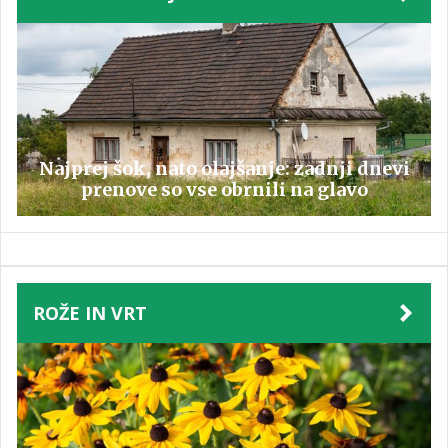
Najprej šok, nato olajšanje: zadnji dnevi
prenove so vse obrnili na glavo
ROŽE IN VRT