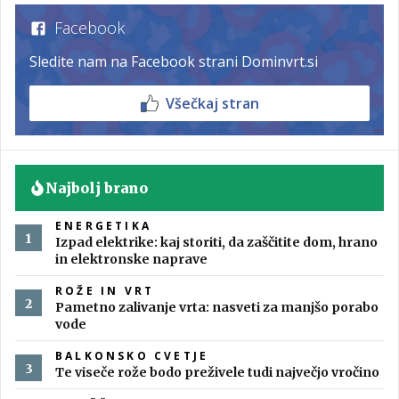
Facebook
Sledite nam na Facebook strani Dominvrt.si
Všečkaj stran
Najbolj brano
ENERGETIKA
Izpad elektrike: kaj storiti, da zaščitite dom, hrano
in elektronske naprave
ROŽE IN VRT
Pametno zalivanje vrta: nasveti za manjšo porabo
vode
BALKONSKO CVETJE
Te viseče rože bodo preživele tudi največjo vročino