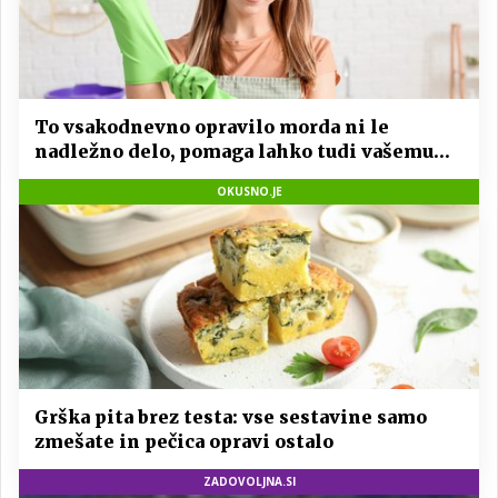
To vsakodnevno opravilo morda ni le
nadležno delo, pomaga lahko tudi vašemu
srcu
OKUSNO.JE
Grška pita brez testa: vse sestavine samo
zmešate in pečica opravi ostalo
ZADOVOLJNA.SI