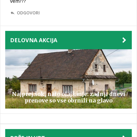
vem???
ODGOVORI
DELOVNA AKCIJA
Najprej šok, nato olajšanje: zadnji dnevi
prenove so vse obrnili na glavo