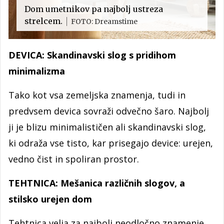
Dom umetnikov pa najbolj ustreza
strelcem.
FOTO: Dreamstime
DEVICA: Skandinavski slog s pridihom
minimalizma
Tako kot vsa zemeljska znamenja, tudi in
predvsem devica sovraži odvečno šaro. Najbolj
ji je blizu minimalističen ali skandinavski slog,
ki odraža vse tisto, kar prisegajo device: urejen,
vedno čist in spoliran prostor.
TEHTNICA: Mešanica različnih slogov, a
stilsko urejen dom
Tehtnica velja za najbolj neodločno znamenje