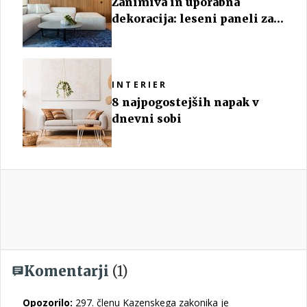
Zanimiva in uporabna
dekoracija: leseni paneli za
stene
INTERIER
8 najpogostejših napak v
dnevni sobi
Komentarji
(1)
Opozorilo:
297. členu Kazenskega zakonika je