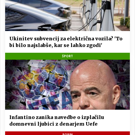
Ukinitev subvencij za električna vozila? 'To
bi bilo najslabše, kar se lahko zgodi'
ŠPORT
Infantino zanika navedbe o izplačilu
domnevni ljubici z denarjem Uefe
POPIN