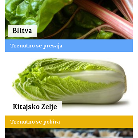
Blitva
Trenutno se presaja
Kitajsko Zelje
Trenutno se pobira