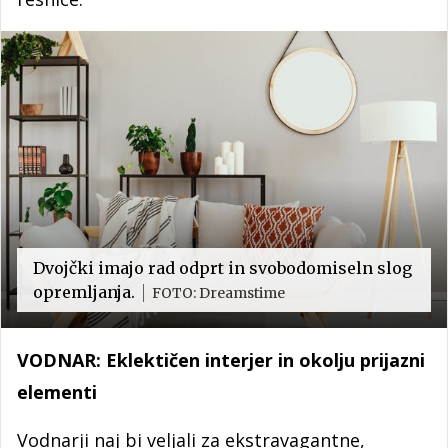
Dvojčki imajo rad odprt in svobodomiseln slog
opremljanja.
FOTO: Dreamstime
VODNAR: Eklektičen interjer in okolju prijazni
elementi
Vodnarji naj bi veljali za ekstravagantne,