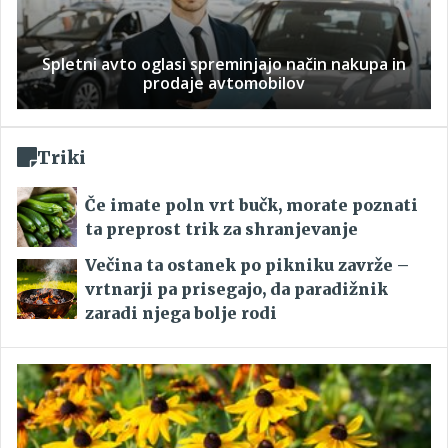
Spletni avto oglasi spreminjajo način nakupa in
prodaje avtomobilov
Triki
Če imate poln vrt bučk, morate poznati
ta preprost trik za shranjevanje
Večina ta ostanek po pikniku zavrže –
vrtnarji pa prisegajo, da paradižnik
zaradi njega bolje rodi