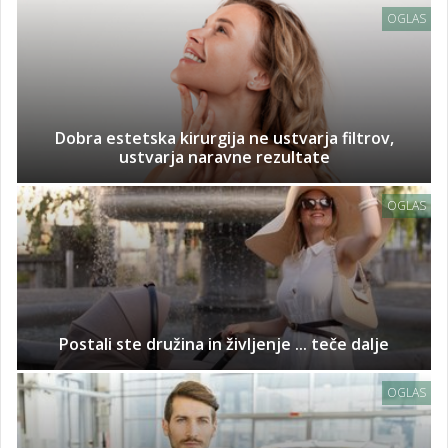
OGLAS
Dobra estetska kirurgija ne ustvarja filtrov,
ustvarja naravne rezultate
OGLAS
Postali ste družina in življenje ... teče dalje
OGLAS