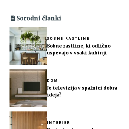
Sorodni članki
SOBNE RASTLINE
Sobne rastline, ki odlično
uspevajo v vsaki kuhinji
DOM
Je televizija v spalnici dobra
ideja?
INTERIER