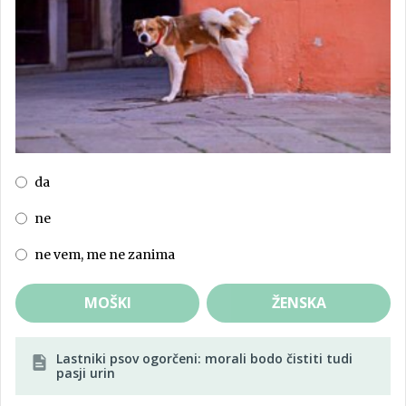
da
ne
ne vem, me ne zanima
MOŠKI
ŽENSKA
Lastniki psov ogorčeni: morali bodo čistiti tudi
pasji urin