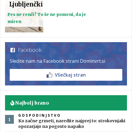
Ljubljenčki
Pes ne renči? To še ne pomeni, da je
miren
Facebook
Sledite nam na Facebook strani Dominvrt.si
Všečkaj stran
Najbolj brano
GOSPODINJSTVO
Ko začne grmeti, naredite najprej to: strokovnjaki
opozarjajo na pogosto napako