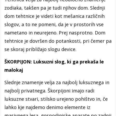
zodiaka, takšen pa je tudi njihov dom. Slednji
dom tehtnice je videti kot mešanica različnih
slogov, a to ne pomeni, da je v prostorih vse
nametano in neurejeno. Prej nasprotno. Dom
tehtnice je dovršen do potankosti, pri čemer pa
se skoraj približajo slogu device.
ŠKORPIJON: Luksuzni slog, ki ga prekaša le
malokaj
Slednje znamenje velja za najbolj luksuznega in
najbolj privatnega. Škorpijoni imajo radi
luksuzne stvari, stilsko urejeno pohištvo in, če
lahko kje najdemo denimo elemente iz
masivnega lesa, gospodinjske aparate po zadnji