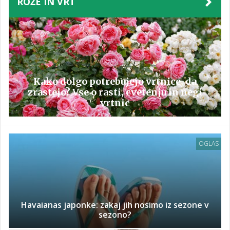
ROŽE IN VRT
Kako dolgo potrebujejo vrtnice, da
zrastejo? Vse o rasti, cvetenju in negi
vrtnic
OGLAS
Havaianas japonke: zakaj jih nosimo iz sezone v
sezono?