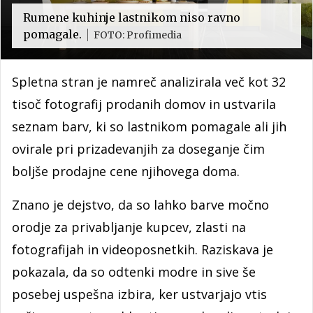
Rumene kuhinje lastnikom niso ravno
pomagale.
FOTO: Profimedia
Spletna stran je namreč analizirala več kot 32
tisoč fotografij prodanih domov in ustvarila
seznam barv, ki so lastnikom pomagale ali jih
ovirale pri prizadevanjih za doseganje čim
boljše prodajne cene njihovega doma.
Znano je dejstvo, da so lahko barve močno
orodje za privabljanje kupcev, zlasti na
fotografijah in videoposnetkih. Raziskava je
pokazala, da so odtenki modre in sive še
posebej uspešna izbira, ker ustvarjajo vtis