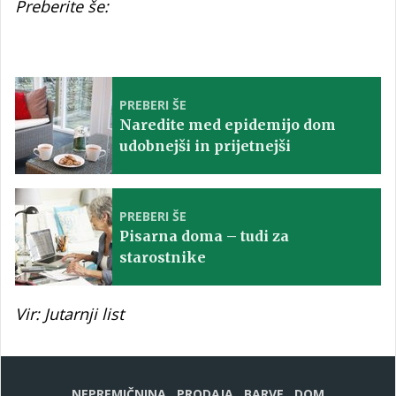
Preberite še:
PREBERI ŠE
Naredite med epidemijo dom
udobnejši in prijetnejši
PREBERI ŠE
Pisarna doma – tudi za
starostnike
Vir: Jutarnji list
NEPREMIČNINA
PRODAJA
BARVE
DOM