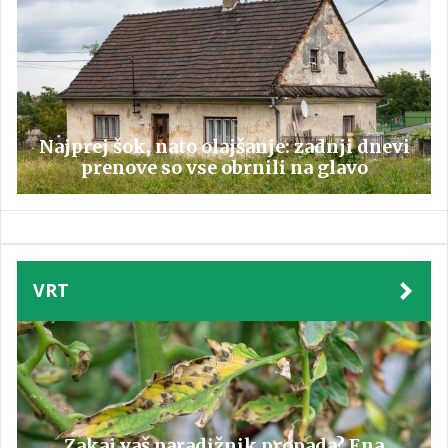
Najprej šok, nato olajšanje: zadnji dnevi
prenove so vse obrnili na glavo
VRT
Zakaj vaš paradižnik propada? Ena