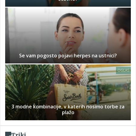
Se vam pogosto pojavi herpes na ustnici?
OGLAS
3 modne kombinacije, v katerih nosimo torbe za
plažo
Triki