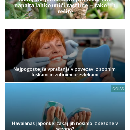
napaka lahko uniči rastline – tako jih
rešite
Najpogostejša vprašanja v povezavi z zobnimi
luskami in zobnimi prevlekami
OGLAS
Havaianas japonke: zakaj jih nosimo iz sezone v
sezono?