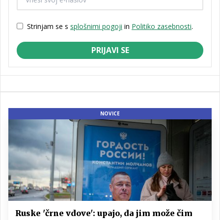
Strinjam se s
splošnimi pogoji
in
Politiko zasebnosti
.
PRIJAVI SE
NOVICE
Ruske 'črne vdove': upajo, da jim može čim