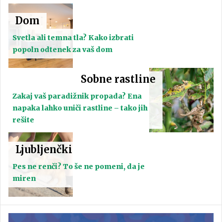
Dom
Svetla ali temna tla? Kako izbrati
popoln odtenek za vaš dom
Sobne rastline
Zakaj vaš paradižnik propada? Ena
napaka lahko uniči rastline – tako jih
rešite
Ljubljenčki
Pes ne renči? To še ne pomeni, da je
miren