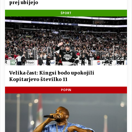
prej ubijejo
ŠPORT
Velika čast: Kingsi bodo upokojili
Kopitarjevo številko 11
POPIN