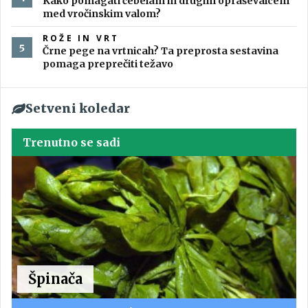
Kako pomagati čebelam in drugim opraševalcem
med vročinskim valom?
ROŽE IN VRT
Črne pege na vrtnicah? Ta preprosta sestavina
pomaga preprečiti težavo
Setveni koledar
Trenutno se sadi
Špinača