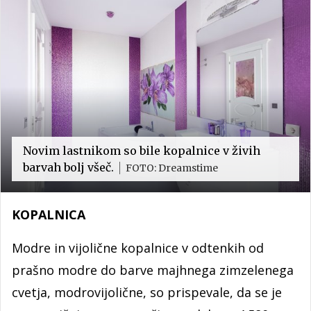
Novim lastnikom so bile kopalnice v živih
barvah bolj všeč.
FOTO: Dreamstime
KOPALNICA
Modre in vijolične kopalnice v odtenkih od
prašno modre do barve majhnega zimzelenega
cvetja, modrovijolične, so prispevale, da se je