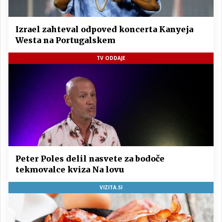
Izrael zahteval odpoved koncerta Kanyeja
Westa na Portugalskem
TV ODDAJE
Peter Poles delil nasvete za bodoče
tekmovalce kviza Na lovu
VIZITA.SI