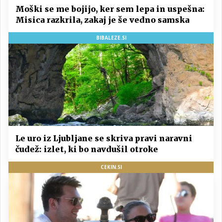
Moški se me bojijo, ker sem lepa in uspešna:
Misica razkrila, zakaj je še vedno samska
BIBALEZE.SI
Le uro iz Ljubljane se skriva pravi naravni
čudež: izlet, ki bo navdušil otroke
CEKIN.SI