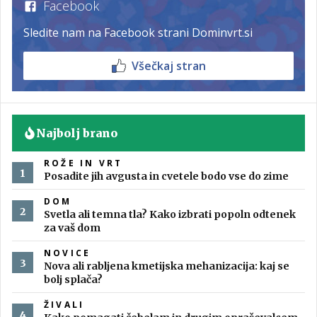
Facebook
Sledite nam na Facebook strani Dominvrt.si
Všečkaj stran
Najbolj brano
ROŽE IN VRT
Posadite jih avgusta in cvetele bodo vse do zime
DOM
Svetla ali temna tla? Kako izbrati popoln odtenek
za vaš dom
NOVICE
Nova ali rabljena kmetijska mehanizacija: kaj se
bolj splača?
ŽIVALI