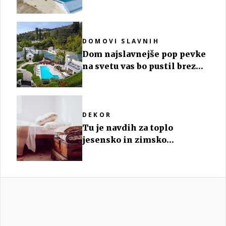
dosegel vrtoglavo ceno
DOMOVI SLAVNIH
Dom najslavnejše pop pevke
na svetu vas bo pustil brez
sape
DEKOR
Tu je navdih za toplo
jesensko in zimsko
dekoracijo