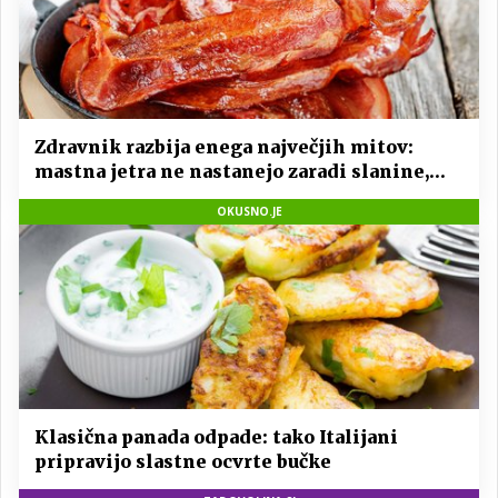
Zdravnik razbija enega največjih mitov:
mastna jetra ne nastanejo zaradi slanine,
temveč zaradi živila, ki ga imamo vsi radi
OKUSNO.JE
Klasična panada odpade: tako Italijani
pripravijo slastne ocvrte bučke