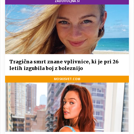
ZADOVOLJNA.SI
Tragična smrt znane vplivnice, ki je pri 26
letih izgubila boj z boleznijo
MOSKISVET.COM