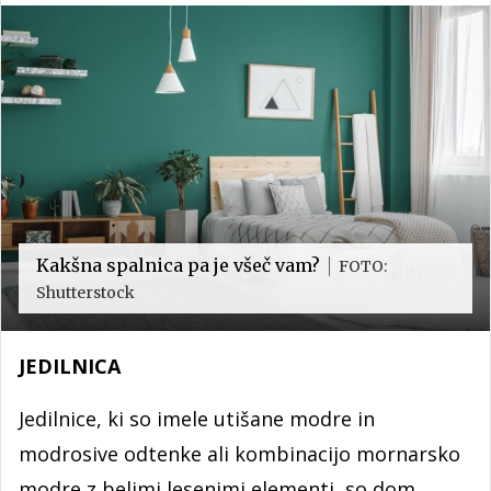
Kakšna spalnica pa je všeč vam?
FOTO:
Shutterstock
JEDILNICA
Jedilnice, ki so imele utišane modre in
modrosive odtenke ali kombinacijo mornarsko
modre z belimi lesenimi elementi, so dom