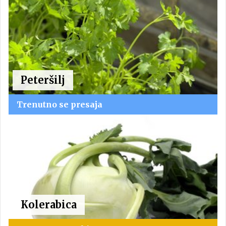
Peteršilj
Trenutno se presaja
Kolerabica