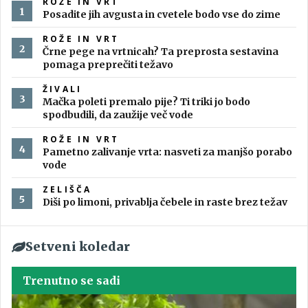
ROŽE IN VRT
Posadite jih avgusta in cvetele bodo vse do zime
ROŽE IN VRT
Črne pege na vrtnicah? Ta preprosta sestavina
pomaga preprečiti težavo
ŽIVALI
Mačka poleti premalo pije? Ti triki jo bodo
spodbudili, da zaužije več vode
ROŽE IN VRT
Pametno zalivanje vrta: nasveti za manjšo porabo
vode
ZELIŠČA
Diši po limoni, privablja čebele in raste brez težav
Setveni koledar
Trenutno se sadi