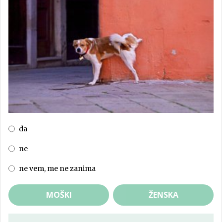
da
ne
ne vem, me ne zanima
MOŠKI
ŽENSKA