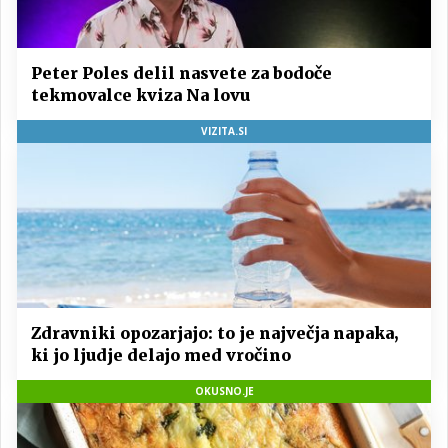
Peter Poles delil nasvete za bodoče
tekmovalce kviza Na lovu
VIZITA.SI
Zdravniki opozarjajo: to je največja napaka,
ki jo ljudje delajo med vročino
OKUSNO.JE