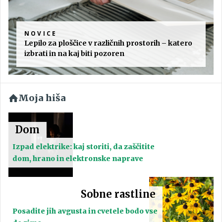
NOVICE
Lepilo za ploščice v različnih prostorih – katero
izbrati in na kaj biti pozoren
Moja hiša
Dom
Izpad elektrike: kaj storiti, da zaščitite
dom, hrano in elektronske naprave
Sobne rastline
Posadite jih avgusta in cvetele bodo vse