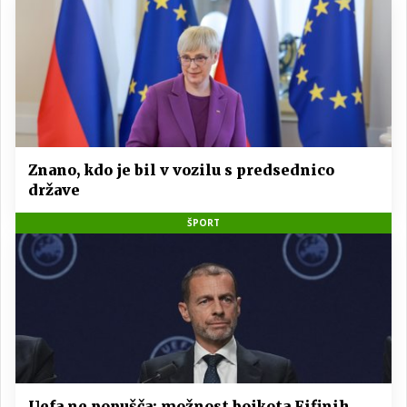
Znano, kdo je bil v vozilu s predsednico
države
ŠPORT
Uefa ne popušča: možnost bojkota Fifinih