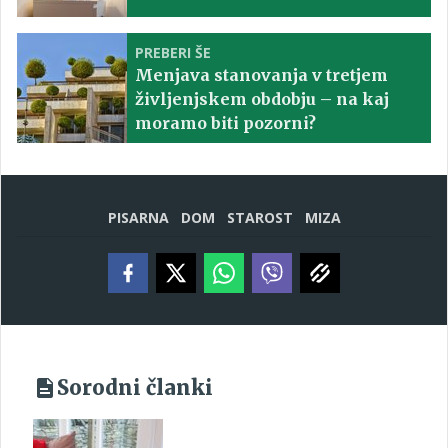
PREBERI ŠE
Menjava stanovanja v tretjem
življenjskem obdobju – na kaj
moramo biti pozorni?
PISARNA
DOM
STAROST
MIZA
Sorodni članki