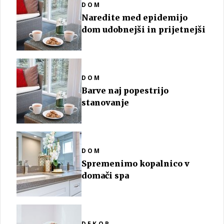
DOM
Naredite med epidemijo
dom udobnejši in prijetnejši
DOM
Barve naj popestrijo
stanovanje
DOM
Spremenimo kopalnico v
domači spa
DEKOR