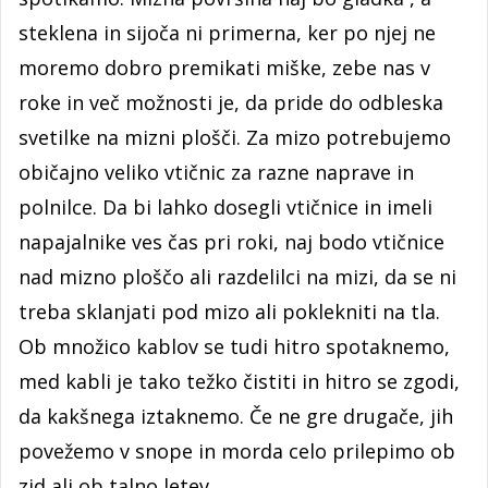
steklena in sijoča ni primerna, ker po njej ne
moremo dobro premikati miške, zebe nas v
roke in več možnosti je, da pride do odbleska
svetilke na mizni plošči. Za mizo potrebujemo
običajno veliko vtičnic za razne naprave in
polnilce. Da bi lahko dosegli vtičnice in imeli
napajalnike ves čas pri roki, naj bodo vtičnice
nad mizno ploščo ali razdelilci na mizi, da se ni
treba sklanjati pod mizo ali poklekniti na tla.
Ob množico kablov se tudi hitro spotaknemo,
med kabli je tako težko čistiti in hitro se zgodi,
da kakšnega iztaknemo. Če ne gre drugače, jih
povežemo v snope in morda celo prilepimo ob
zid ali ob talno letev.