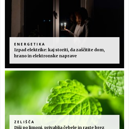
ENERGETIKA
Izpad elektrike: kaj storiti, da zaščitite dom,
hrano in elektronske naprave
ZELIŠČA
Diši po limoni, privablja čebele in raste brez