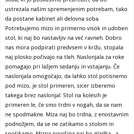
ustrezala našim spremenjenim potrebam, tako
da postane kabinet ali delovna soba.
Potrebujemo mizo in primerno visok in udoben
stol, ki naj bo nastavljiv na več ravneh. Dobro
nas mora podpirati predvsem v križu, stopala
naj plosko počivajo na tleh. Naslonjala za roke
pomagajo pri lažjem sedanju in vstajanju. Če
naslonjala omogočajo, da lahko stol potisnemo
pod mizo, je stol primeren, sicer izberemo
takega brez naslonjal. Stol na kolesih je
primeren le, če smo trdni v nogah, da se nam
ne spodmakne. Miza naj bo trdna, z enostavnim
podnožjem, da se ne zatikamo s stolom in
spotikamo. Mizna površina naj bo gladka , a