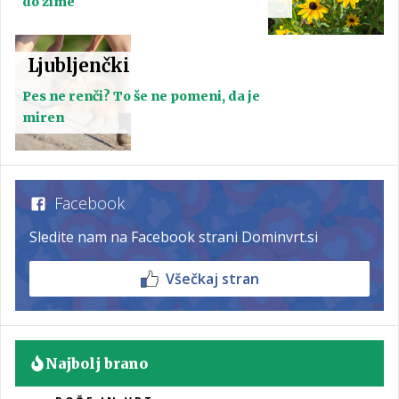
do zime
Ljubljenčki
Pes ne renči? To še ne pomeni, da je
miren
Facebook
Sledite nam na Facebook strani Dominvrt.si
Všečkaj stran
Najbolj brano