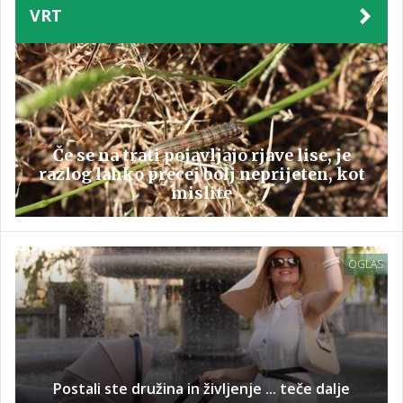
VRT
Če se na trati pojavljajo rjave lise, je
razlog lahko precej bolj neprijeten, kot
mislite
OGLAS
Postali ste družina in življenje ... teče dalje