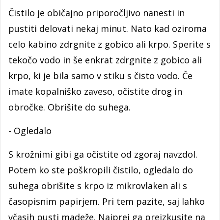
Čistilo je običajno priporočljivo nanesti in
pustiti delovati nekaj minut. Nato kad oziroma
celo kabino zdrgnite z gobico ali krpo. Sperite s
tekočo vodo in še enkrat zdrgnite z gobico ali
krpo, ki je bila samo v stiku s čisto vodo. Če
imate kopalniško zaveso, očistite drog in
obročke. Obrišite do suhega.
- Ogledalo
S krožnimi gibi ga očistite od zgoraj navzdol.
Potem ko ste poškropili čistilo, ogledalo do
suhega obrišite s krpo iz mikrovlaken ali s
časopisnim papirjem. Pri tem pazite, saj lahko
včasih pusti madeže. Najprej ga preizkusite na