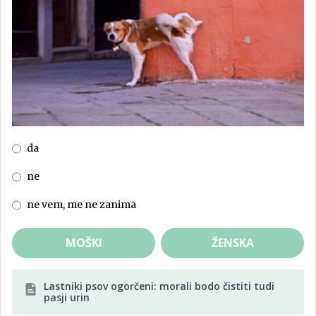
da
ne
ne vem, me ne zanima
MOŠKI
ŽENSKA
Lastniki psov ogorčeni: morali bodo čistiti tudi
pasji urin