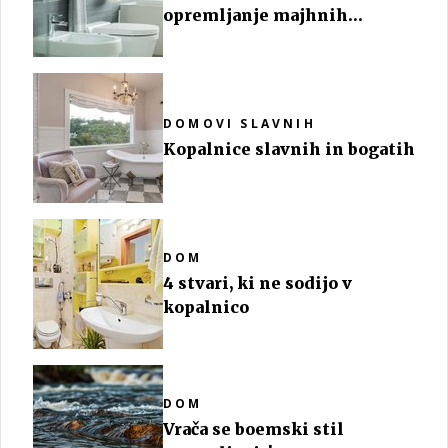
opremljanje majhnih
kopalnic
DOMOVI SLAVNIH
Kopalnice slavnih in bogatih
DOM
4 stvari, ki ne sodijo v
kopalnico
DOM
Vrača se boemski stil