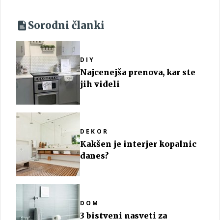
Sorodni članki
DIY
Najcenejša prenova, kar ste
jih videli
DEKOR
Kakšen je interjer kopalnic
danes?
DOM
3 bistveni nasveti za