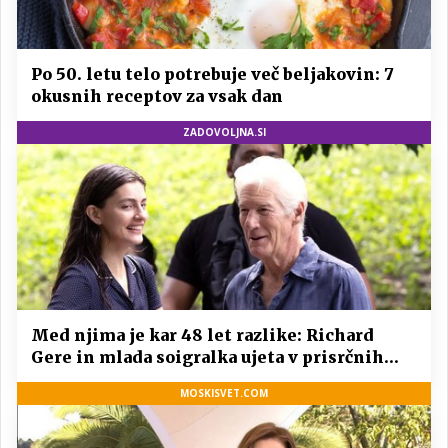
Po 50. letu telo potrebuje več beljakovin: 7
okusnih receptov za vsak dan
ZADOVOLJNA.SI
Med njima je kar 48 let razlike: Richard
Gere in mlada soigralka ujeta v prisrčnih
trenutkih
MOSKISVET.COM