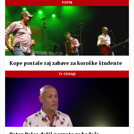
POPIN
Kope postale raj zabave za koroške študente
TV ODDAJE