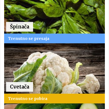
Špinača
Trenutno se presaja
Cvetača
Trenutno se pobira