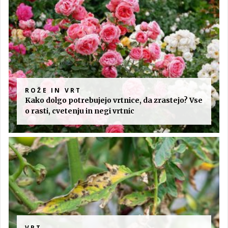
ROŽE IN VRT
Kako dolgo potrebujejo vrtnice, da zrastejo? Vse
o rasti, cvetenju in negi vrtnic
VRT