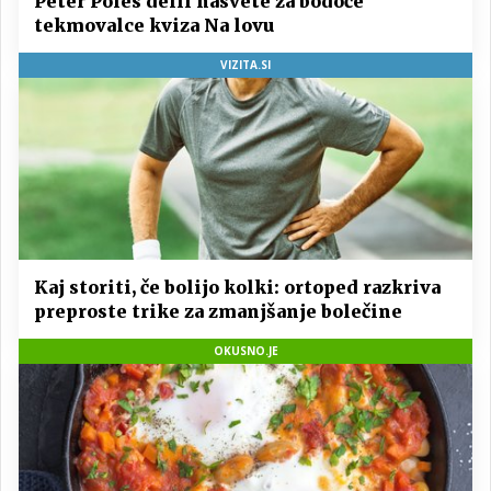
Peter Poles delil nasvete za bodoče
tekmovalce kviza Na lovu
VIZITA.SI
Kaj storiti, če bolijo kolki: ortoped razkriva
preproste trike za zmanjšanje bolečine
OKUSNO.JE