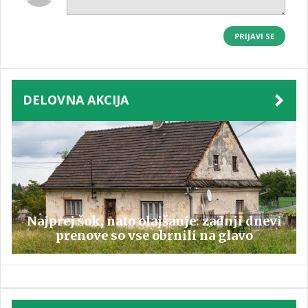
PRIJAVI SE
DELOVNA AKCIJA
Najprej šok, nato olajšanje: zadnji dnevi
prenove so vse obrnili na glavo