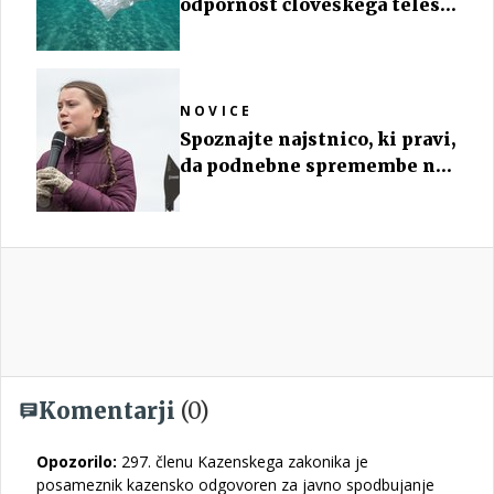
odpornost človeškega telesa
proti antibiotikom
NOVICE
Spoznajte najstnico, ki pravi,
da podnebne spremembe ne
obstajajo
Komentarji
(0)
Opozorilo:
297. členu Kazenskega zakonika je
posameznik kazensko odgovoren za javno spodbujanje