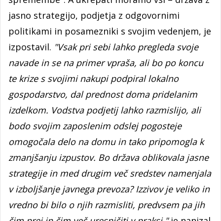
jasno strategijo, podjetja z odgovornimi
politikami in posamezniki s svojim vedenjem, je
izpostavil.
"Vsak pri sebi lahko pregleda svoje
navade in se na primer vpraša, ali bo po koncu
te krize s svojimi nakupi podpiral lokalno
gospodarstvo, dal prednost doma pridelanim
izdelkom. Vodstva podjetij lahko razmislijo, ali
bodo svojim zaposlenim odslej pogosteje
omogočala delo na domu in tako pripomogla k
zmanjšanju izpustov. Bo država oblikovala jasne
strategije in med drugim več sredstev namenjala
v izboljšanje javnega prevoza? Izzivov je veliko in
vredno bi bilo o njih razmisliti, predvsem pa jih
čim prej in čim več uresničiti v praksi,"
je nanizal.