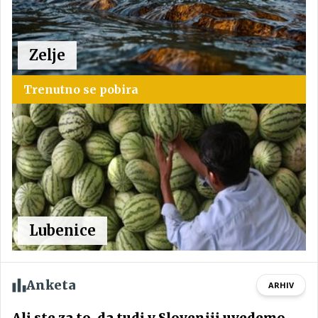
Zelje
Trenutno se pobira
Lubenice
Anketa
ARHIV
Ali ste za to, da tudi v Sloveniji uvedemo