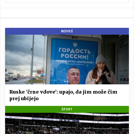
NOVICE
Ruske 'črne vdove': upajo, da jim može čim
prej ubijejo
ŠPORT