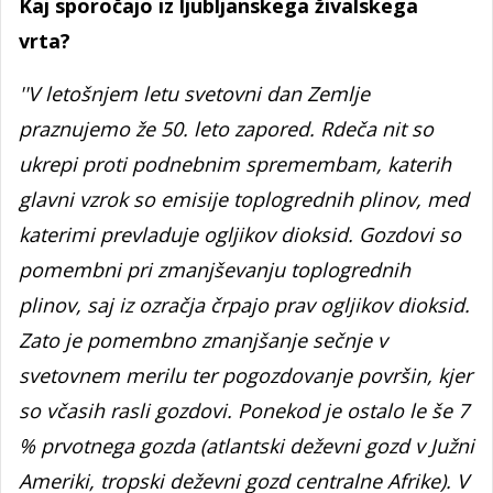
Kaj sporočajo iz ljubljanskega živalskega
vrta?
''V letošnjem letu svetovni dan Zemlje
praznujemo že 50. leto zapored. Rdeča nit so
ukrepi proti podnebnim spremembam, katerih
glavni vzrok so emisije toplogrednih plinov, med
katerimi prevladuje ogljikov dioksid. Gozdovi so
pomembni pri zmanjševanju toplogrednih
plinov, saj iz ozračja črpajo prav ogljikov dioksid.
Zato je pomembno zmanjšanje sečnje v
svetovnem merilu ter pogozdovanje površin, kjer
so včasih rasli gozdovi. Ponekod je ostalo le še 7
% prvotnega gozda (atlantski deževni gozd v Južni
Ameriki, tropski deževni gozd centralne Afrike). V