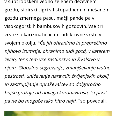
v subtropskem vedno zelenem deževnem
gozdu, sibirski tigri v listopadnem in mešanem
gozdu zmernega pasu, mačji pande pa v
visokogorskih bambusovih gozdovih. Vse tri
vrste so karizmatične in tudi krovne vrste v
svojem okolju.
''Če jih ohranimo in preprečimo
njihovo izumrtje, ohranimo tudi gozd, v katerem
živijo, ter s tem vse rastlinstvo in živalstvo v
njem. Globalno segrevanje, zmanjševanje vrstne
pestrosti, uničevanje naravnih življenjskih okolij
in zastrupljanje opraševalcev so dolgoročno
hujše grožnje od novega koronavirusa, 'cepiva'
pa ne bo mogoče tako hitro najti,''
so povedali.