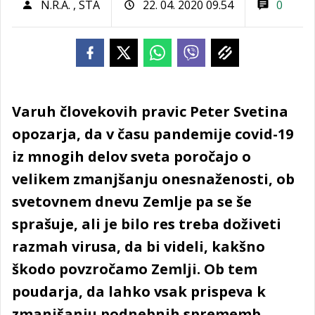
N.R.A.
,
STA
22. 04. 2020 09.54
0
Varuh človekovih pravic Peter Svetina
opozarja, da v času pandemije covid-19
iz mnogih delov sveta poročajo o
velikem zmanjšanju onesnaženosti, ob
svetovnem dnevu Zemlje pa se še
sprašuje, ali je bilo res treba doživeti
razmah virusa, da bi videli, kakšno
škodo povzročamo Zemlji. Ob tem
poudarja, da lahko vsak prispeva k
zmanjšanju podnebnih sprememb.