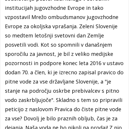
institucijah jugovzhodne Evrope in tako
vzpostavil Mrežo ombudsmanov jugovzhodne
Evrope za okoljska vprašanja. Zeleni Slovenije
so medtem letošnji svetovni dan Zemlje
posvetili vodi. Kot so spomnili v današnjem
sporočilu za javnost, je bil z veliko medijske
pozornosti in podpore konec leta 2016 v ustavo
dodan 70. a člen, ki je izrecno zapisal pravico do
pitne vode za vse državljane Slovenije, a "je
stanje na področju oskrbe prebivalcev s pitno
vodo zaskrbljujoče". Skladno s tem so pripravili
peticijo z naslovom Pravica do čiste pitne vode
za vse? Dovolj je bilo praznih obljub, čas je za
dejanja. Naša voda ne bo nikoli na prodaj! Z njo