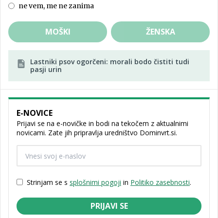
ne vem, me ne zanima
MOŠKI
ŽENSKA
Lastniki psov ogorčeni: morali bodo čistiti tudi
pasji urin
E-NOVICE
Prijavi se na e-novičke in bodi na tekočem z aktualnimi
novicami. Zate jih pripravlja uredništvo Dominvrt.si.
Strinjam se s
splošnimi pogoji
in
Politiko zasebnosti
.
PRIJAVI SE