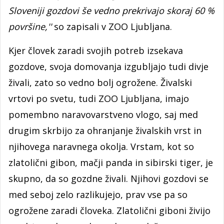
Sloveniji gozdovi še vedno prekrivajo skoraj 60 %
površine,''
so zapisali v ZOO Ljubljana.
Kjer človek zaradi svojih potreb izsekava
gozdove, svoja domovanja izgubljajo tudi divje
živali, zato so vedno bolj ogrožene. Živalski
vrtovi po svetu, tudi ZOO Ljubljana, imajo
pomembno naravovarstveno vlogo, saj med
drugim skrbijo za ohranjanje živalskih vrst in
njihovega naravnega okolja. Vrstam, kot so
zlatolični gibon, mačji panda in sibirski tiger, je
skupno, da so gozdne živali. Njihovi gozdovi se
med seboj zelo razlikujejo, prav vse pa so
ogrožene zaradi človeka. Zlatolični giboni živijo