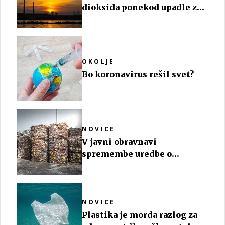
dioksida ponekod upadle za
polovico
OKOLJE
Bo koronavirus rešil svet?
NOVICE
V javni obravnavi
spremembe uredbe o
odpadni embalaži
NOVICE
Plastika je morda razlog za