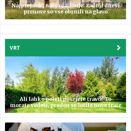
Najprej šok, nato olajšanje: zadnji dnevi
prenove so vse obrnili na glavo
VRT
Ali lahko poleti posejete travo? To
morate vedeti, preden se lotite nove trate