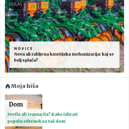
OGLAS
NOVICE
Nova ali rabljena kmetijska mehanizacija: kaj se
bolj splača?
Moja hiša
Dom
Svetla ali temna tla? Kako izbrati
popoln odtenek za vaš dom