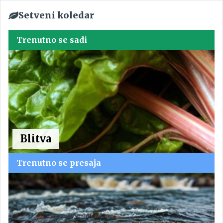
Setveni koledar
Trenutno se sadi
Blitva
Trenutno se presaja