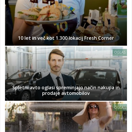
10 let in več kot 1.300 lokacij Fresh Corner
OGLAS
Spletni avto oglasi spreminjajo način nakupa in
prodaje avtomobilov
OGLAS