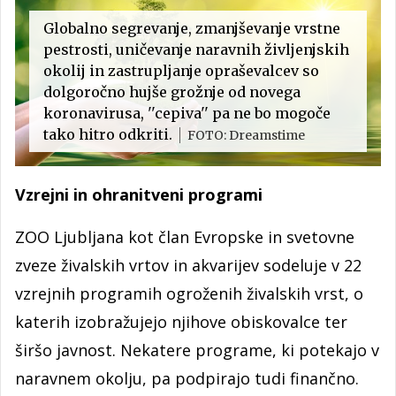
Globalno segrevanje, zmanjševanje vrstne
pestrosti, uničevanje naravnih življenjskih
okolij in zastrupljanje opraševalcev so
dolgoročno hujše grožnje od novega
koronavirusa, ''cepiva'' pa ne bo mogoče
tako hitro odkriti.
FOTO: Dreamstime
Vzrejni in ohranitveni programi
ZOO Ljubljana kot član Evropske in svetovne
zveze živalskih vrtov in akvarijev sodeluje v 22
vzrejnih programih ogroženih živalskih vrst, o
katerih izobražujejo njihove obiskovalce ter
širšo javnost. Nekatere programe, ki potekajo v
naravnem okolju, pa podpirajo tudi finančno.