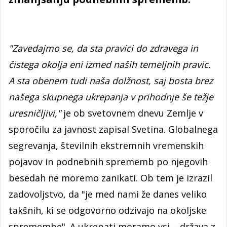
"Zavedajmo se, da sta pravici do zdravega in
čistega okolja eni izmed naših temeljnih pravic.
A sta obenem tudi naša dolžnost, saj bosta brez
našega skupnega ukrepanja v prihodnje še težje
uresničljivi,"
je ob svetovnem dnevu Zemlje v
sporočilu za javnost zapisal Svetina. Globalnega
segrevanja, številnih ekstremnih vremenskih
pojavov in podnebnih sprememb po njegovih
besedah ne moremo zanikati. Ob tem je izrazil
zadovoljstvo, da "je med nami že danes veliko
takšnih, ki se odgovorno odzivajo na okoljske
spremembe". A ukrepati moramo vsi – država z