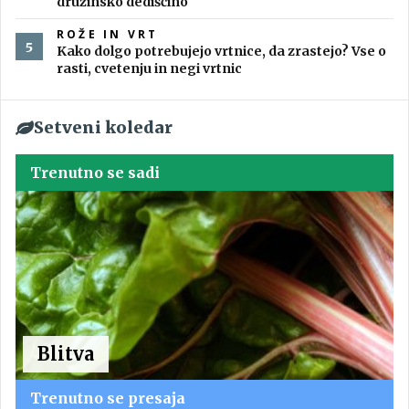
družinsko dediščino
ROŽE IN VRT
Kako dolgo potrebujejo vrtnice, da zrastejo? Vse o
rasti, cvetenju in negi vrtnic
Setveni koledar
Trenutno se sadi
Blitva
Trenutno se presaja