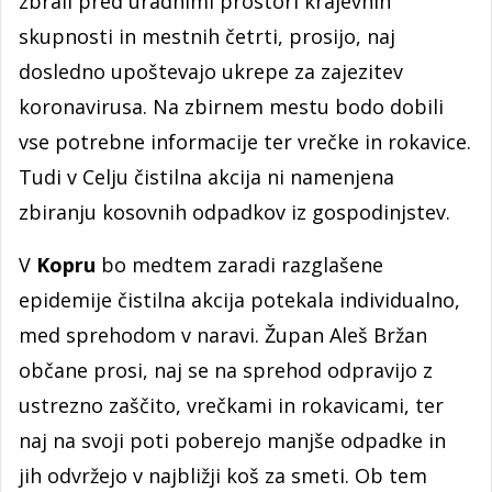
zbrali pred uradnimi prostori krajevnih
skupnosti in mestnih četrti, prosijo, naj
dosledno upoštevajo ukrepe za zajezitev
koronavirusa. Na zbirnem mestu bodo dobili
vse potrebne informacije ter vrečke in rokavice.
Tudi v Celju čistilna akcija ni namenjena
zbiranju kosovnih odpadkov iz gospodinjstev.
V
Kopru
bo medtem zaradi razglašene
epidemije čistilna akcija potekala individualno,
med sprehodom v naravi. Župan Aleš Bržan
občane prosi, naj se na sprehod odpravijo z
ustrezno zaščito, vrečkami in rokavicami, ter
naj na svoji poti poberejo manjše odpadke in
jih odvržejo v najbližji koš za smeti. Ob tem