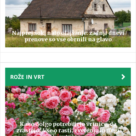
Najprej šok, nato olajšanje: zadnji dnevi
prenove so vse obrnili na glavo
ROŽE IN VRT
Kako dolgo potrebujejo vrtnice, da
zrastejo? Vse o rasti, cvetenju in negi