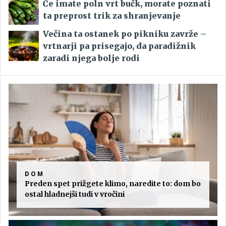
Če imate poln vrt bučk, morate poznati
ta preprost trik za shranjevanje
Večina ta ostanek po pikniku zavrže –
vrtnarji pa prisegajo, da paradižnik
zaradi njega bolje rodi
DOM
Preden spet prižgete klimo, naredite to: dom bo
ostal hladnejši tudi v vročini