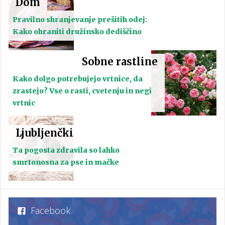
Dom
Pravilno shranjevanje prešitih odej:
Kako ohraniti družinsko dediščino
Sobne rastline
Kako dolgo potrebujejo vrtnice, da
zrastejo? Vse o rasti, cvetenju in negi
vrtnic
Ljubljenčki
Ta pogosta zdravila so lahko
smrtonosna za pse in mačke
Facebook