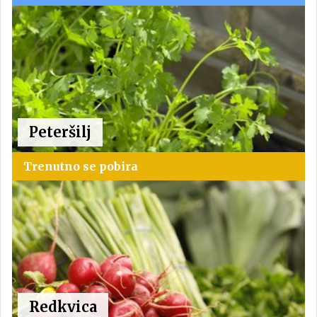
Peteršilj
Trenutno se pobira
Redkvica