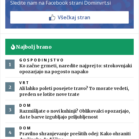
Sledite nam na Facebook strani Dominvrt.si
Všečkaj stran
Najbolj brano
GOSPODINJSTVO
Ko začne grmeti, naredite najprej to: strokovnjaki
opozarjajo na pogosto napako
VRT
Ali lahko poleti posejete travo? To morate vedeti,
preden se lotite nove trate
DOM
Razmišljate o novi kuhinji? Oblikovalci opozarjajo,
da te barve izgubljajo priljubljenost
DOM
Pravilno shranjevanje prešitih odej: Kako ohraniti