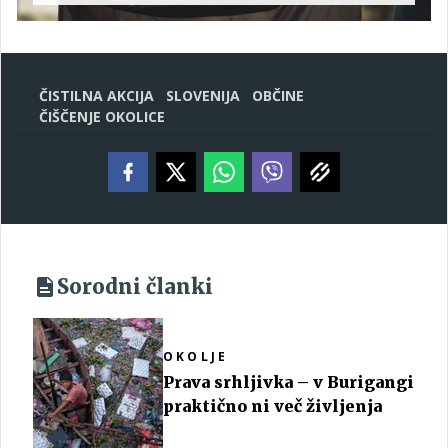
ČISTILNA AKCIJA
SLOVENIJA
OBČINE
ČIŠČENJE OKOLICE
Sorodni članki
OKOLJE
Prava srhljivka – v Burigangi
praktično ni več življenja