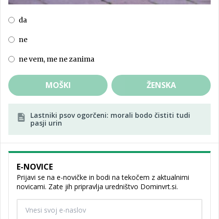
da
ne
ne vem, me ne zanima
MOŠKI
ŽENSKA
Lastniki psov ogorčeni: morali bodo čistiti tudi
pasji urin
E-NOVICE
Prijavi se na e-novičke in bodi na tekočem z aktualnimi
novicami. Zate jih pripravlja uredništvo Dominvrt.si.