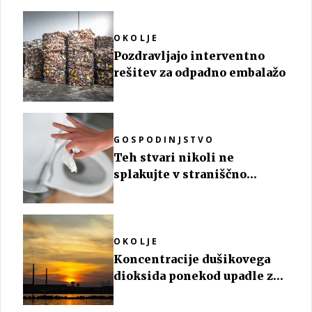
OKOLJE
Pozdravljajo interventno
rešitev za odpadno embalažo
GOSPODINJSTVO
Teh stvari nikoli ne
splakujte v straniščno
školjko
OKOLJE
Koncentracije dušikovega
dioksida ponekod upadle za
polovico