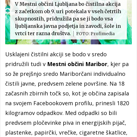
V Mestni občini Ljubljana bo čistilna akcija
z začetkom ob 9. uri potekala v vseh četrtih
skupnostih, pridružila pa se ji bodo vsa
ljubljanska javna podjetja in zavodi, šole in
vrtci ter razna društva.
FOTO: Profimedia
Usklajeni čistilni akciji se bodo v sredo
pridružili tudi v
Mestni občini Maribor
, kjer pa
so že prejšnjo sredo Mariborčani individualno
čistili javne, predvsem zelene površine. Na 18
začasnih zbirnih točk so, kot je občina zapisala
na svojem Facebookovem profilu, prinesli 1820
kilogramov odpadkov. Med odpadki so bili
predvsem pločevinke piva in energijskih pijač,
plastenke, papirčki, vrečke, cigaretne škatlice,