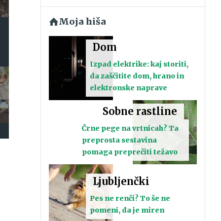
Moja hiša
Dom
Izpad elektrike: kaj storiti,
da zaščitite dom, hrano in
elektronske naprave
Sobne rastline
Črne pege na vrtnicah? Ta
preprosta sestavina
pomaga preprečiti težavo
Ljubljenčki
Pes ne renči? To še ne
pomeni, da je miren