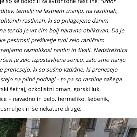
e so se odločili za avtohtone rastline:
"Izbor
aditev, temelji na lastnem znanju, na rastlinah,
vtohtonih rastlinah, ki so prilagojene danim
 ter da je vrt čim bolj naravno oblikovan. Da je
e pestrosti preživetje tudi zelo različnim
anjamo raznolikost rastlin in živali. Nadstrešnica
čevi je zelo izpostavljena soncu, zato smo nanjo
ere prenesejo, ki so sušno vzdržne, ki prenesejo
tejo na plitvi podlagi - to pa so rastline
naše
ga
ski šetraj, ozkolistni oman, gorski luk,
ce – navadno in belo, hermeliko, šebenik,
kosmuljek in še nekatere druge.