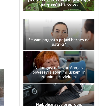
preprečiti težavo
Se vam pogosto pojavi herpes na
ustnici?
Najpogostejša vprašanja v
povezavi z zobnimi luskami in
zobnimi prevlekami
OGLAS
Najboljše avto preproge: