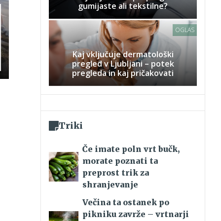
gumijaste ali tekstilne?
OGLAS
Kaj vključuje dermatološki
pregled v Ljubljani – potek
pregleda in kaj pričakovati
Triki
Če imate poln vrt bučk,
morate poznati ta
preprost trik za
shranjevanje
Večina ta ostanek po
pikniku zavrže – vrtnarji