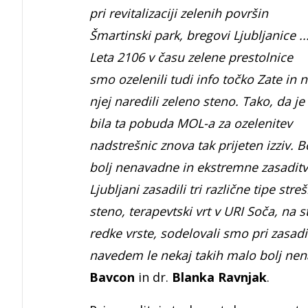
pri revitalizaciji zelenih površin
Šmartinski park, bregovi Ljubljanice ..
Leta 2106 v času zelene prestolnice
smo ozelenili tudi info točko Zate in 
njej naredili zeleno steno. Tako, da je
bila ta pobuda MOL-a za ozelenitev
nadstrešnic znova tak prijeten izziv. 
bolj nenavadne in ekstremne zasaditve
Ljubljani zasadili tri različne tipe st
steno, terapevtski vrt v URI Soča, na 
redke vrste, sodelovali smo pri zasadit
navedem le nekaj takih malo bolj nen
Bavcon
in dr.
Blanka Ravnjak
.