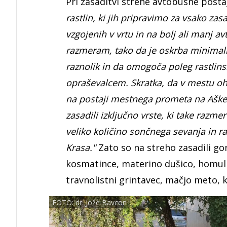
Pri zasaditvi strehe avtobusne postaj
rastlin, ki jih pripravimo za vsako zas
vzgojenih v vrtu in na bolj ali manj a
razmeram, tako da je oskrba minimalna
raznolik in da omogoča poleg rastlinsk
opraševalcem. Skratka, da v mestu ohr
na postaji mestnega prometa na Ašker
zasadili izključno vrste, ki take razm
veliko količino sončnega sevanja in ras
Krasa."
Zato so na streho zasadili gor
kosmatince, materino dušico, homuli
travnolistni grintavec, mačjo meto, 
FOTO: dr. Jože Bavcon