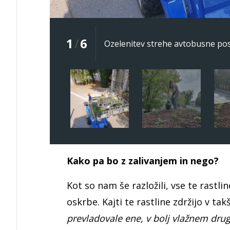
1
/
6
Ozelenitev strehe avtobusne pos
Kako pa bo z zalivanjem in nego?
Kot so nam še razložili, vse te rastl
oskrbe. Kajti te rastline zdržijo v t
prevladovale ene, v bolj vlažnem druge