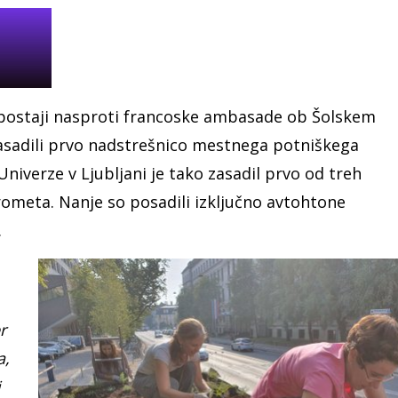
 postaji nasproti francoske ambasade ob Šolskem
zasadili prvo nadstrešnico mestnega potniškega
Univerze v Ljubljani je tako zasadil prvo od treh
meta. Nanje so posadili izključno avtohtone
u.
r
a,
j