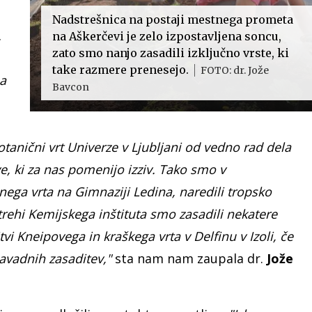
Nadstrešnica na postaji mestnega prometa
.
na Aškerčevi je zelo izpostavljena soncu,
zato smo nanjo zasadili izključno vrste, ki
take razmere prenesejo.
FOTO: dr. Jože
na
Bavcon
Botanični vrt Univerze v Ljubljani od vedno rad dela
, ki za nas pomenijo izziv. Tako smo v
rešnega vrta na Gimnaziji Ledina, naredili tropsko
strehi Kemijskega inštituta smo zasadili nekatere
vi Kneipovega in kraškega vrta v Delfinu v Izoli, če
avadnih zasaditev,"
sta nam nam zaupala dr.
Jože