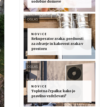
sodobne domove
OGLAS
NOVICE
Rekuperator zraka: prednosti
za zdravje in kakovost zraka v
prostoru
OGLAS
NOVICE
Toplotna črpalka: kako jo
pravilno vzdrževati?