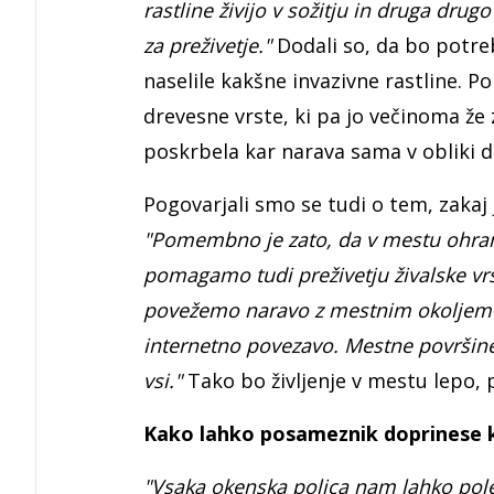
rastline živijo v sožitju in druga drug
za preživetje."
Dodali so, da bo potre
naselile kakšne invazivne rastline. P
drevesne vrste, ki pa jo večinoma že
poskrbela kar narava sama v obliki 
Pogovarjali smo se tudi o tem, zaka
"Pomembno je zato, da v mestu ohranj
pomagamo tudi preživetju živalske vrs
povežemo naravo z mestnim okoljem 
internetno povezavo. Mestne površin
vsi."
Tako bo življenje v mestu lepo,
Kako lahko posameznik doprinese k
"Vsaka okenska polica nam lahko pol