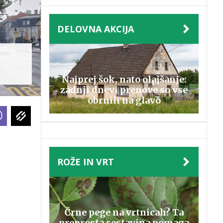
DELOVNA AKCIJA
Najprej šok, nato olajšanje:
zadnji dnevi prenove so vse
obrnili na glavo
ROŽE IN VRT
Črne pege na vrtnicah? Ta
preprosta sestavina pomaga