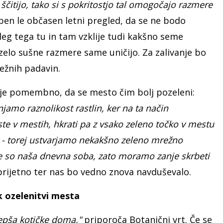
o ščitijo, tako si s pokritostjo tal omogočajo razmere
ben le občasen letni pregled, da se ne bodo
oleg tega tu in tam vzklije tudi kakšno seme
 zelo sušne razmere same uničijo. Za zalivanje bo
dežnih padavin.
j je pomembno, da se mesto čim bolj pozeleni:
amo raznolikost rastlin, ker na ta način
te v mestih, hkrati pa z vsako zeleno točko v mestu
- torej ustvarjamo nekakšno zeleno mrežno
e so naša dnevna soba, zato moramo zanje skrbeti
 prijetno ter nas bo vedno znova navduševalo.
 ozelenitvi mesta
epša kotičke doma,"
priporoča Botanični vrt. Če se