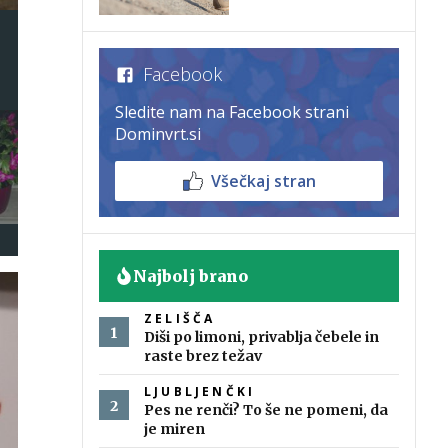
Facebook
Sledite nam na Facebook strani
Dominvrt.si
Všečkaj stran
Najbolj brano
ZELIŠČA
Diši po limoni, privablja čebele in
raste brez težav
LJUBLJENČKI
Pes ne renči? To še ne pomeni, da
je miren