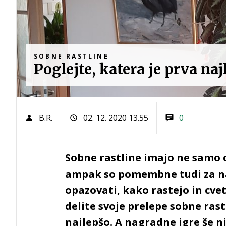
SOBNE RASTLINE
Poglejte, katera je prva na
B.R.
02. 12. 2020 13.55
0
Sobne rastline imajo ne samo
ampak so pomembne tudi za naš
opazovati, kako rastejo in cvet
delite svoje prelepe sobne rast
najlepšo. A nagradne igre še n