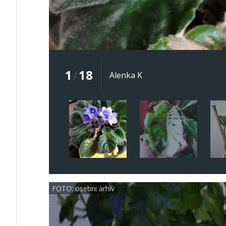
1
/
18
Alenka K
FOTO: osebni arhiv