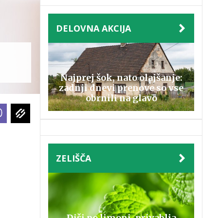
DELOVNA AKCIJA
Najprej šok, nato olajšanje:
zadnji dnevi prenove so vse
obrnili na glavo
ZELIŠČA
Diši po limoni, privablja