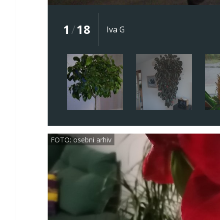
1
/
18
Iva G
FOTO: osebni arhiv