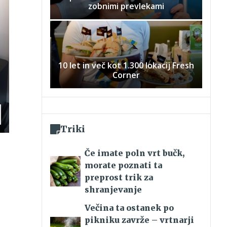
zobnimi prevlekami
10 let in več kot 1.300 lokacij Fresh
Corner
Triki
Če imate poln vrt bučk,
morate poznati ta
preprost trik za
shranjevanje
Večina ta ostanek po
pikniku zavrže – vrtnarji