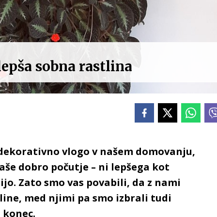
jlepša sobna rastlina
 dekorativno vlogo v našem domovanju,
e dobro počutje – ni lepšega kot
ijo. Zato smo vas povabili, da z nami
line, med njimi pa smo izbrali tudi
i konec.