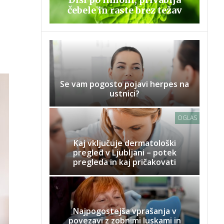
čebele in raste brez težav
Se vam pogosto pojavi herpes na
ustnici?
OGLAS
Kaj vključuje dermatološki
pregled v Ljubljani – potek
pregleda in kaj pričakovati
Najpogostejša vprašanja v
povezavi z zobnimi luskami in