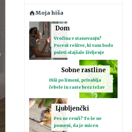
Moja hiša
Dom
Vročina v stanovanju?
Poceni rešitve, ki vam bodo
poleti olajšale življenje
Sobne rastline
Diši po limoni, privablja
čebele in raste brez težav
Ljubljenčki
Pes ne renči? To še ne
pomeni, da je miren