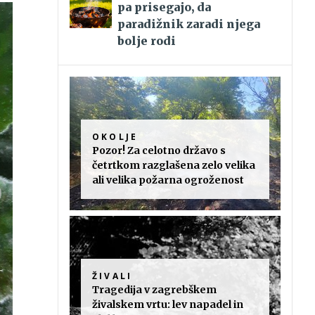
pa prisegajo, da
paradižnik zaradi njega
bolje rodi
OKOLJE
Pozor! Za celotno državo s
četrtkom razglašena zelo velika
ali velika požarna ogroženost
ŽIVALI
Tragedija v zagrebškem
živalskem vrtu: lev napadel in