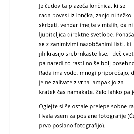
Je čudovita plazeča lončnica, ki se
rada povesi iz lončka, zanjo ni težko
skrbeti, vendar imejte v mislih, da ni
ljubiteljica direktne svetlobe. Ponaša
se z zanimivimi nazobčanimi listi, ki
jih krasijo srebrnkaste lise, rdeč cvet
pa naredi to rastlino še bolj posebno
Rada ima vodo, mnogi priporočajo, 
je ne zalivate z vrha, ampak jo za
kratek čas namakate. Zelo lahko pa j
Oglejte si še ostale prelepe sobne ra
Hvala vsem za poslane fotografije (Če
prvo poslano fotografijo).