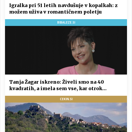
Igralka pri 51 letih navdušuje v kopalkah: z
možem uživa v romantičnem poletju
BIBALEZE.SI
Tanja Žagar iskreno: Živeli smo na 40
kvadratih, a imela sem vse, kar otrok
potrebuje
CEKIN.SI