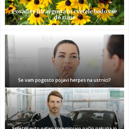
Posadite jih avgusta in cvetele bodo vse
do zime
Se vam pogosto pojavi herpes na ustnici?
OGLAS
Spletni avto oglasi spreminjajo način nakupa in