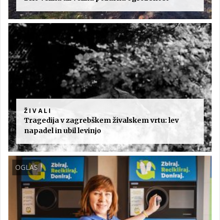
ŽIVALI
Tragedija v zagrebškem živalskem vrtu: lev
napadel in ubil levinjo
OGLAS