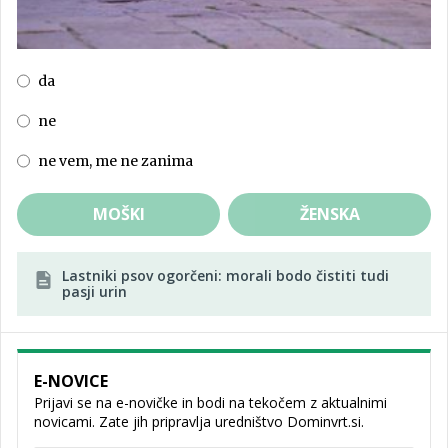
da
ne
ne vem, me ne zanima
MOŠKI
ŽENSKA
Lastniki psov ogorčeni: morali bodo čistiti tudi
pasji urin
E-NOVICE
Prijavi se na e-novičke in bodi na tekočem z aktualnimi
novicami. Zate jih pripravlja uredništvo Dominvrt.si.