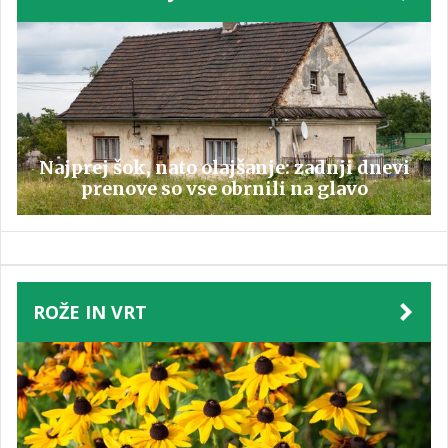
Najprej šok, nato olajšanje: zadnji dnevi
prenove so vse obrnili na glavo
ROŽE IN VRT