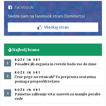
Facebook
Sledite nam na Facebook strani Dominvrt.si
Všečkaj stran
Najbolj brano
ROŽE IN VRT
Posadite jih avgusta in cvetele bodo vse do zime
ROŽE IN VRT
Črne pege na vrtnicah? Ta preprosta sestavina
pomaga preprečiti težavo
ROŽE IN VRT
Pametno zalivanje vrta: nasveti za manjšo porabo
vode