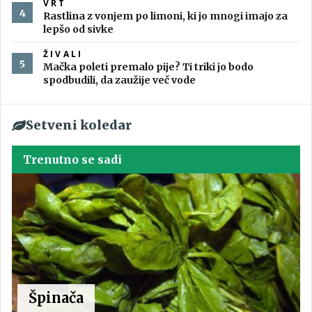
VRT
Rastlina z vonjem po limoni, ki jo mnogi imajo za
lepšo od sivke
ŽIVALI
Mačka poleti premalo pije? Ti triki jo bodo
spodbudili, da zaužije več vode
Setveni koledar
Trenutno se sadi
Špinača