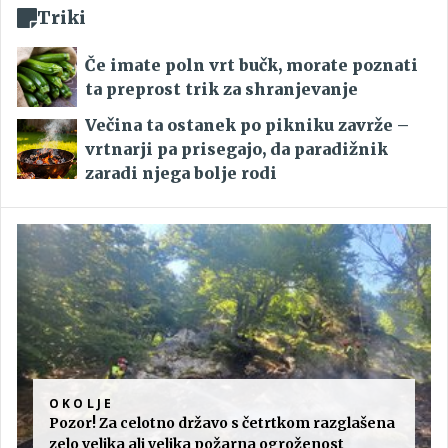
Triki
Če imate poln vrt bučk, morate poznati
ta preprost trik za shranjevanje
Večina ta ostanek po pikniku zavrže –
vrtnarji pa prisegajo, da paradižnik
zaradi njega bolje rodi
OKOLJE
Pozor! Za celotno državo s četrtkom razglašena
zelo velika ali velika požarna ogroženost