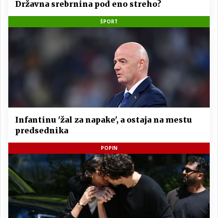
Državna srebrnina pod eno streho?
ŠPORT
Infantinu 'žal za napake', a ostaja na mestu
predsednika
POPIN