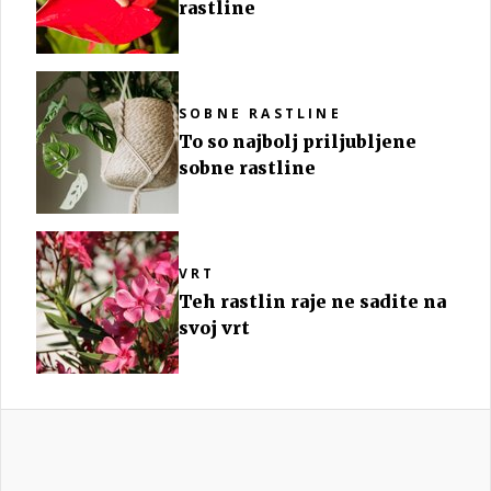
rastline
SOBNE RASTLINE
To so najbolj priljubljene
sobne rastline
VRT
Teh rastlin raje ne sadite na
svoj vrt