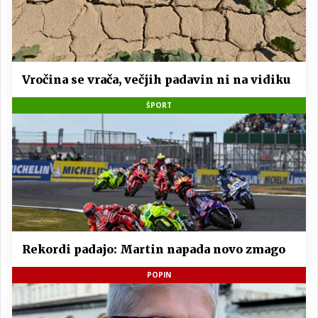
Vročina se vrača, večjih padavin ni na vidiku
ŠPORT
Rekordi padajo: Martin napada novo zmago
POPIN