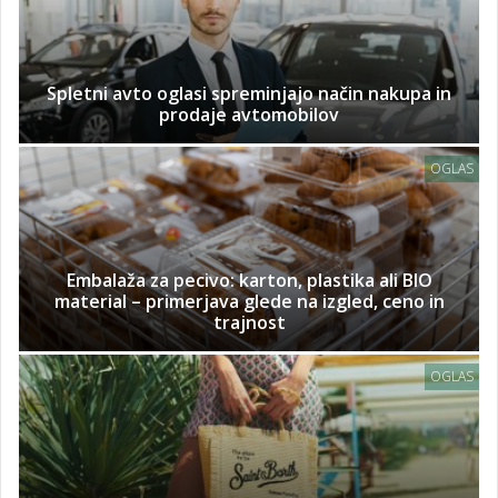
Spletni avto oglasi spreminjajo način nakupa in
prodaje avtomobilov
OGLAS
Embalaža za pecivo: karton, plastika ali BIO
material – primerjava glede na izgled, ceno in
trajnost
OGLAS