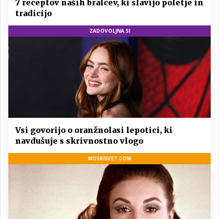
7 receptov naših bralcev, ki slavijo poletje in
tradicijo
ZADOVOLJNA.SI
Vsi govorijo o oranžnolasi lepotici, ki
navdušuje s skrivnostno vlogo
MOSKISVET.COM