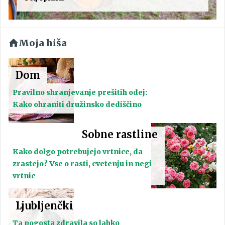
Moja hiša
Dom
Pravilno shranjevanje prešitih odej:
Kako ohraniti družinsko dediščino
Sobne rastline
Kako dolgo potrebujejo vrtnice, da
zrastejo? Vse o rasti, cvetenju in negi
vrtnic
Ljubljenčki
Ta pogosta zdravila so lahko