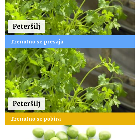
Peteršilj
Trenutno se presaja
Peteršilj
Trenutno se pobira