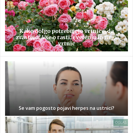
Kako dolgo potrebujejo vrtnice, da
zrastejo? Vse o rasti, cvetenju in negi
vrtnic
Se vam pogosto pojavi herpes na ustnici?
OGLAS