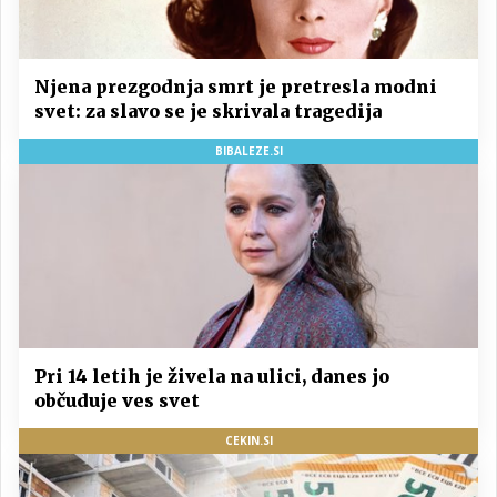
Njena prezgodnja smrt je pretresla modni
svet: za slavo se je skrivala tragedija
BIBALEZE.SI
Pri 14 letih je živela na ulici, danes jo
občuduje ves svet
CEKIN.SI