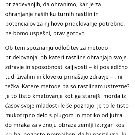
prizadevanjih, da ohranimo, kar je za
ohranjanje naših kulturnih rastlin in
potencialov za njihovo pridelovanje potrebno,
ne bomo uspešni, prav gotovo.
Ob tem spoznanju odločitev za metodo
pridelovanja, ob kateri rastline ohranjajo svoje
zdravje in sposobnost kaljivosti – ki posledično
tudi živalim in človeku prinašajo zdravje – , ni
težka. Katere metode pa so rastlinam ustrezne?
Je to tisto kmetovanje kot ga starejši morda iz
časov svoje mladosti le še poznajo. Je to le tisto
mukotrpno delo s plugom in motiko od jutra
do mraka za v znoju obraza zemlji iztrgan kos
kruha, pogosto premajhen, da bi nasitil vse, ki