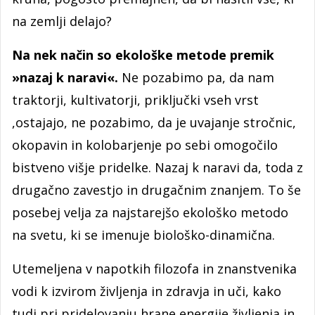
na zemlji delajo?
Na nek način so ekološke metode premik
»nazaj k naravi«.
Ne pozabimo pa, da nam
traktorji, kultivatorji, priključki vseh vrst
,ostajajo, ne pozabimo, da je uvajanje stročnic,
okopavin in kolobarjenje po sebi omogočilo
bistveno višje pridelke. Nazaj k naravi da, toda z
drugačno zavestjo in drugačnim znanjem. To še
posebej velja za najstarejšo ekološko metodo
na svetu, ki se imenuje biološko-dinamična.
Utemeljena v napotkih filozofa in znanstvenika
vodi k izvirom življenja in zdravja in uči, kako
tudi pri pridelovanju hrane energije življenja in