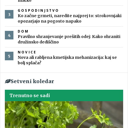
mačke
GOSPODINJSTVO
Ko začne grmeti, naredite najprej to: strokovnjaki
opozarjajo na pogosto napako
DOM
Pravilno shranjevanje prešitih odej: Kako ohraniti
družinsko dediščino
NOVICE
Nova ali rabljena kmetijska mehanizacija: kaj se
bolj splača?
Setveni koledar
Trenutno se sadi