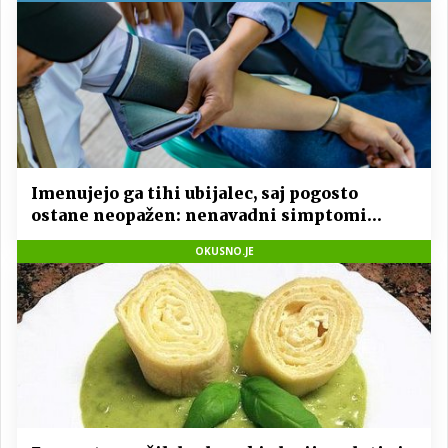
Imenujejo ga tihi ubijalec, saj pogosto
ostane neopažen: nenavadni simptomi
visokega holesterola
OKUSNO.JE