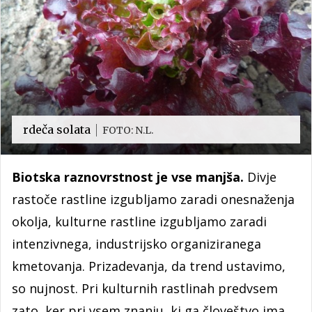
rdeča solata
FOTO: N.L.
Biotska raznovrstnost je vse manjša.
Divje
rastoče rastline izgubljamo zaradi onesnaženja
okolja, kulturne rastline izgubljamo zaradi
intenzivnega, industrijsko organiziranega
kmetovanja. Prizadevanja, da trend ustavimo,
so nujnost. Pri kulturnih rastlinah predvsem
zato, ker pri vsem znanju, ki ga človeštvo ima,