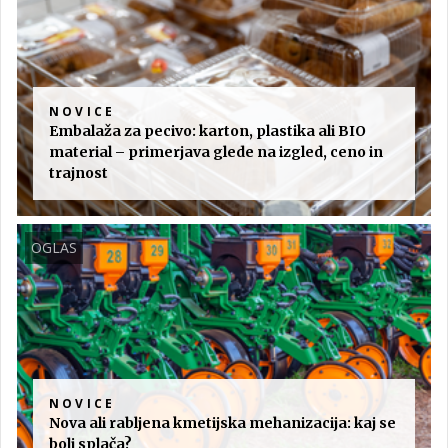
NOVICE
Embalaža za pecivo: karton, plastika ali BIO
material – primerjava glede na izgled, ceno in
trajnost
OGLAS
NOVICE
Nova ali rabljena kmetijska mehanizacija: kaj se
bolj splača?