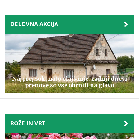
DELOVNA AKCIJA
Najprej šok, nato olajšanje: zadnji dnevi
prenove so vse obrnili na glavo
ROŽE IN VRT