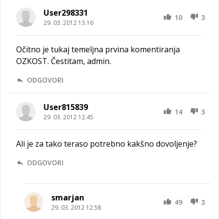
User298331
10
3
29. 03. 2012 13.16
Očitno je tukaj temeljna prvina komentiranja
OZKOST. Čestitam, admin.
ODGOVORI
User815839
14
3
29. 03. 2012 12.45
Ali je za tako teraso potrebno kakšno dovoljenje?
ODGOVORI
smarjan
49
3
29. 03. 2012 12.58