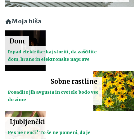
Moja hiša
Dom
Izpad elektrike: kaj storiti, da zaščitite
dom, hrano in elektronske naprave
Sobne rastline
Posadite jih avgusta in cvetele bodo vse
do zime
Ljubljenčki
Pes ne renči? To še ne pomeni, da je