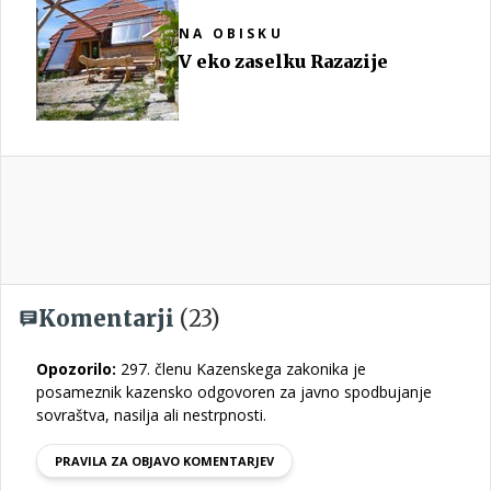
NA OBISKU
V eko zaselku Razazije
Komentarji
(23)
Opozorilo:
297. členu Kazenskega zakonika je
posameznik kazensko odgovoren za javno spodbujanje
sovraštva, nasilja ali nestrpnosti.
PRAVILA ZA OBJAVO KOMENTARJEV