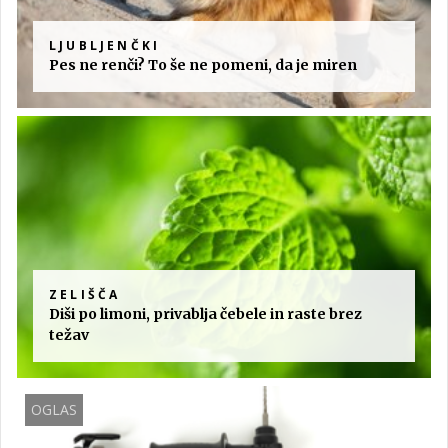
LJUBLJENČKI
Pes ne renči? To še ne pomeni, da je miren
ZELIŠČA
Diši po limoni, privablja čebele in raste brez
težav
OGLAS