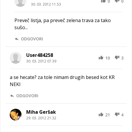
0
0
30. 03. 2012 11.53
Preveč listja, pa preveč zelena trava za tako
sušo...
ODGOVORI
User484258
10
3
30. 03. 2012 07.39
a se hecate? za tole nimam drugih besed kot KR
NEKI
ODGOVORI
Miha Geršak
21
4
29. 03. 2012 21.32