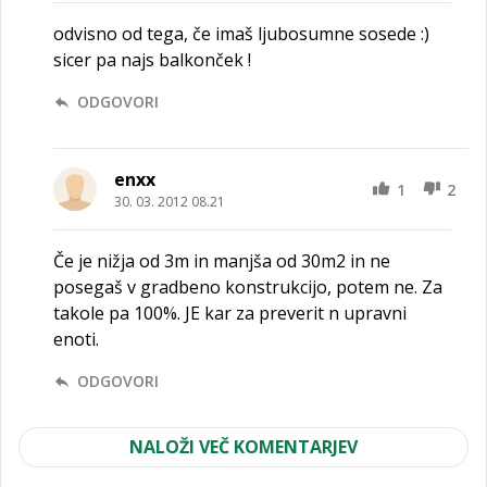
odvisno od tega, če imaš ljubosumne sosede :)
sicer pa najs balkonček !
ODGOVORI
enxx
1
2
30. 03. 2012 08.21
Če je nižja od 3m in manjša od 30m2 in ne
posegaš v gradbeno konstrukcijo, potem ne. Za
takole pa 100%. JE kar za preverit n upravni
enoti.
ODGOVORI
NALOŽI VEČ KOMENTARJEV