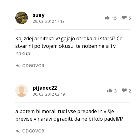
suey
15
5
29. 03. 2012 17.13
Kaj zdej arhitekti vzgajajo otroka ali starši? Če
stvar ni po tvojem okusu, te noben ne sili v
nakup....
ODGOVORI
pijanec22
3
2
30. 03. 2012 02.49
a potem bi morali tudi vse prepade in višje
previse v naravi ograditi, da ne bi kdo padel!?!?
ODGOVORI