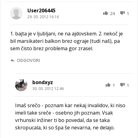
User206445
24
1
29. 03. 2012 16.16
1. bajta je v ljubljani, ne na ajdovskem. 2. nekoč je
bil marsikateri balkon brez ograje (tudi naš), pa
sem čisto brez problema gor zrasel.
ODGOVORI
bondxyz
1
1
30. 03. 2012 12.46
Imaš srečo - poznam kar nekaj invalidov, ki niso
imeli take sreče - osebno jih poznam. Vsak
vrhunski inžiner ti bo povedal, da se taka
skropucala, ki so špa še nevarna, ne delajo.