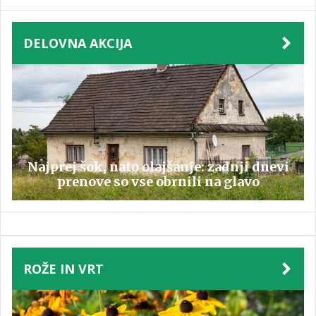
DELOVNA AKCIJA
Najprej šok, nato olajšanje: zadnji dnevi
prenove so vse obrnili na glavo
ROŽE IN VRT