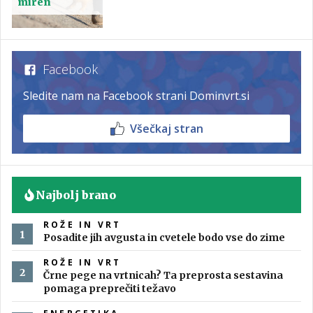
miren
Facebook
Sledite nam na Facebook strani Dominvrt.si
Všečkaj stran
Najbolj brano
ROŽE IN VRT
Posadite jih avgusta in cvetele bodo vse do zime
ROŽE IN VRT
Črne pege na vrtnicah? Ta preprosta sestavina
pomaga preprečiti težavo