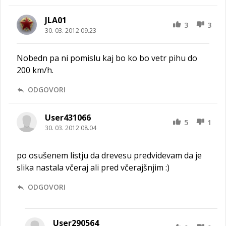
JLA01
3
3
30. 03. 2012 09.23
Nobedn pa ni pomislu kaj bo ko bo vetr pihu do
200 km/h.
ODGOVORI
User431066
5
1
30. 03. 2012 08.04
po osušenem listju da drevesu predvidevam da je
slika nastala včeraj ali pred včerajšnjim :)
ODGOVORI
User290564