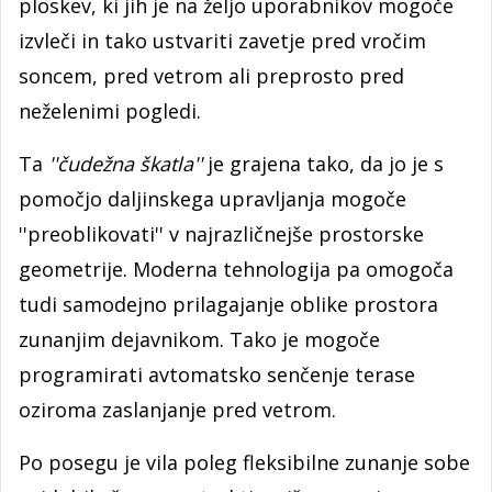
ploskev, ki jih je na željo uporabnikov mogoče
izvleči in tako ustvariti zavetje pred vročim
soncem, pred vetrom ali preprosto pred
neželenimi pogledi.
Ta
''čudežna škatla''
je grajena tako, da jo je s
pomočjo daljinskega upravljanja mogoče
''preoblikovati'' v najrazličnejše prostorske
geometrije. Moderna tehnologija pa omogoča
tudi samodejno prilagajanje oblike prostora
zunanjim dejavnikom. Tako je mogoče
programirati avtomatsko senčenje terase
oziroma zaslanjanje pred vetrom.
Po posegu je vila poleg fleksibilne zunanje sobe