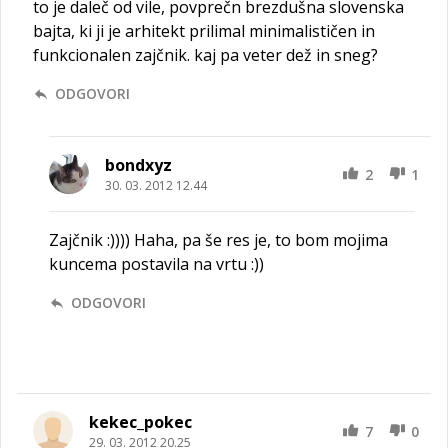
to je daleč od vile, povprečn brezdušna slovenska
bajta, ki ji je arhitekt prilimal minimalističen in
funkcionalen zajčnik. kaj pa veter dež in sneg?
ODGOVORI
bondxyz
2
1
30. 03. 2012 12.44
Zajčnik :)))) Haha, pa še res je, to bom mojima
kuncema postavila na vrtu :))
ODGOVORI
kekec_pokec
7
0
29. 03. 2012 20.25