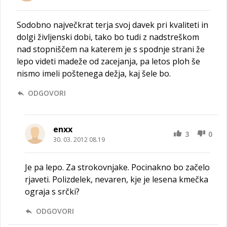
Sodobno največkrat terja svoj davek pri kvaliteti in
dolgi življenski dobi, tako bo tudi z nadstreškom
nad stopniščem na katerem je s spodnje strani že
lepo videti madeže od zacejanja, pa letos ploh še
nismo imeli poštenega dežja, kaj šele bo.
ODGOVORI
enxx
3
0
30. 03. 2012 08.19
Je pa lepo. Za strokovnjake. Pocinakno bo začelo
rjaveti. Polizdelek, nevaren, kje je lesena kmečka
ograja s srčki?
ODGOVORI