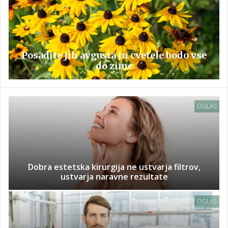
Posadite jih avgusta in cvetele bodo vse
do zime
OGLAS
Dobra estetska kirurgija ne ustvarja filtrov,
ustvarja naravne rezultate
OGLAS