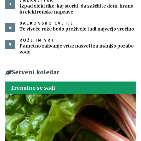
ENERGETIKA
Izpad elektrike: kaj storiti, da zaščitite dom, hrano
in elektronske naprave
BALKONSKO CVETJE
Te viseče rože bodo preživele tudi največjo vročino
ROŽE IN VRT
Pametno zalivanje vrta: nasveti za manjšo porabo
vode
Setveni koledar
Trenutno se sadi