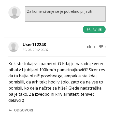
PRIJAVI SE
User112248
3
1
30. 03. 2012 09.37
Kok ste tukaj vsi pametni :O Kdaj je nazadnje veter
pihal v Ljubljani 100km/h pametnajkoviči? Sicer res
da ta bajta ni nič posebnega, ampak a ste kdaj
pomislili, da arhitekt hodi v šolo, zato da na vse to
pomisli, ko dela načrte za hiše? Glede nadstreška
pa je tako. Za izvedbo ni kriv arhitekt, temveč
delavci ;)
ODGOVORI