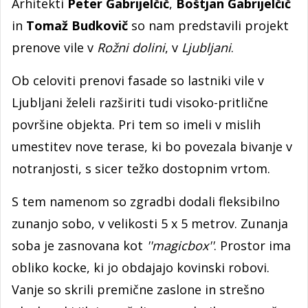
Arhitekti
Peter Gabrijelčič
,
Boštjan Gabrijelčič
in
Tomaž Budkovič
so nam predstavili projekt
prenove vile v
Rožni dolini
, v
Ljubljani
.
Ob celoviti prenovi fasade so lastniki vile v
Ljubljani želeli razširiti tudi visoko-pritlične
površine objekta. Pri tem so imeli v mislih
umestitev nove terase, ki bo povezala bivanje v
notranjosti, s sicer težko dostopnim vrtom.
S tem namenom so zgradbi dodali fleksibilno
zunanjo sobo, v velikosti 5 x 5 metrov. Zunanja
soba je zasnovana kot
''magicbox''
. Prostor ima
obliko kocke, ki jo obdajajo kovinski robovi.
Vanje so skrili premične zaslone in strešno