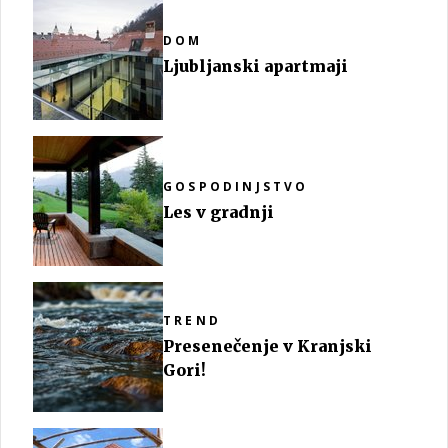
DOM
Ljubljanski apartmaji
GOSPODINJSTVO
Les v gradnji
TREND
Presenečenje v Kranjski
Gori!