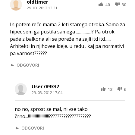
oldtimer
40
30
29. 03. 2012 13.31
In potem reče mama 2 leti starega otroka. Samo za
hipec sem ga pustila samega ................!? Pa otrok
pade z balkona ali se poreže na zajli itd itd.......
Arhitekti in njihovee ideje. u redu . kaj pa normativi
pa varnost??????
ODGOVORI
User789332
13
6
29. 03. 2012 17.04
no no, sprost se mal, ni vse tako
črno...!!!!!!!!!!!!!!!!!!!!!!!????????????????????
ODGOVORI