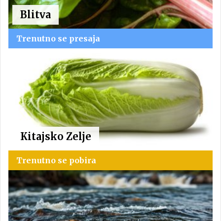
Blitva
Trenutno se presaja
Kitajsko Zelje
Trenutno se pobira