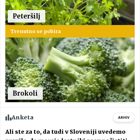
Peteršilj
Trenutno se pobira
Brokoli
Anketa
ARHIV
Ali ste za to, da tudi v Sloveniji uvedemo