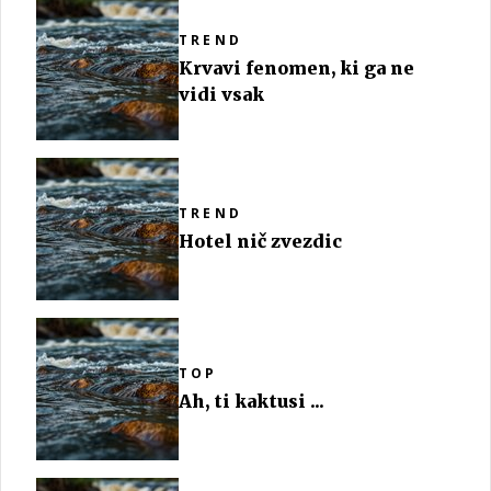
TREND
Krvavi fenomen, ki ga ne
vidi vsak
TREND
Hotel nič zvezdic
TOP
Ah, ti kaktusi ...