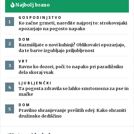
Najbolj brano
GOSPODINJSTVO
Ko začne grmeti, naredite najprej to: strokovnjaki
opozarjajo na pogosto napako
DOM
Razmišljate o novi kuhinji? Oblikovalci opozarjajo,
da te barve izgubljajo priljubljenost
VRT
Ravno ko dozori, poči: to napako pri paradižniku
dela skoraj vsak
LJUBLJENČKI
Ta pogosta zdravila so lahko smrtonosna za pse in
mačke
DOM
Pravilno shranjevanje prešitih odej: Kako ohraniti
družinsko dediščino