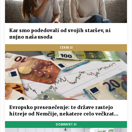
Kar smo podedovali od svojih staršev, ni
nujno naša usoda
CEKIN.SI
Evropsko presenečenje: te države rastejo
hitreje od Nemčije, nekatere celo večkrat
hitreje
DOMINVRT.SI