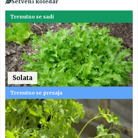
Setveni koledar
Trenutno se sadi
Solata
Trenutno se presaja