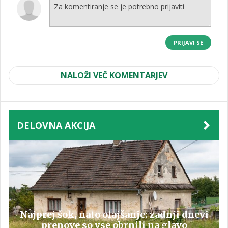
PRIJAVI SE
NALOŽI VEČ KOMENTARJEV
DELOVNA AKCIJA
Najprej šok, nato olajšanje: zadnji dnevi
prenove so vse obrnili na glavo