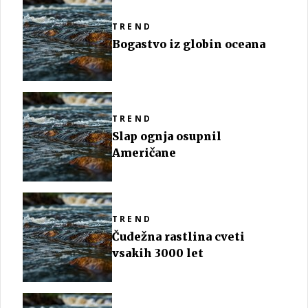
TREND
Bogastvo iz globin oceana
TREND
Slap ognja osupnil
Američane
TREND
Čudežna rastlina cveti
vsakih 3000 let