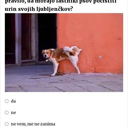
pravilo, da morajo lastniki psov počistiti
urin svojih ljubljenčkov?
da
ne
ne vem, me ne zanima