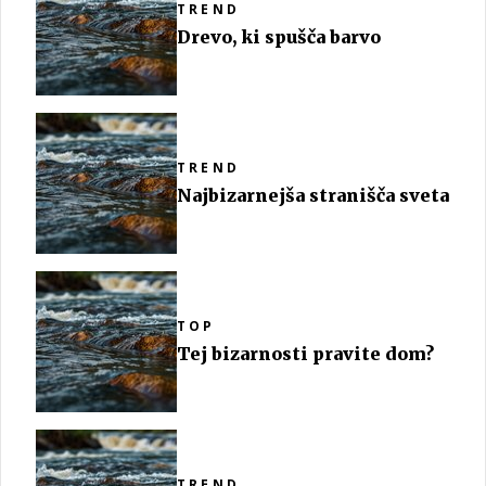
TREND
Drevo, ki spušča barvo
TREND
Najbizarnejša stranišča sveta
TOP
Tej bizarnosti pravite dom?
TREND