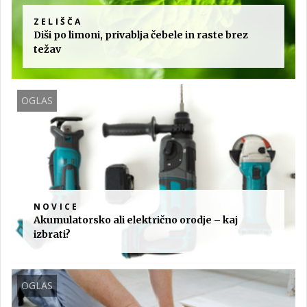
ZELIŠČA
Diši po limoni, privablja čebele in raste brez
težav
OGLAS
NOVICE
Akumulatorsko ali električno orodje – kaj
izbrati?
OGLAS