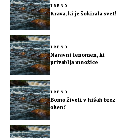
TREND
Krava, ki je šokirala svet!
TREND
Naravni fenomen, ki
privablja množice
TREND
Bomo živeli v hišah brez
oken?