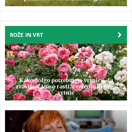
ROŽE IN VRT
Kako dolgo potrebujejo vrtnice, da
zrastejo? Vse o rasti, cvetenju in negi
vrtnic