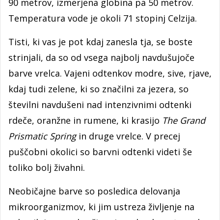
90 metrov, izmerjena globina pa 50 metrov.
Temperatura vode je okoli 71 stopinj Celzija.
Tisti, ki vas je pot kdaj zanesla tja, se boste
strinjali, da so od vsega najbolj navdušujoče
barve vrelca. Vajeni odtenkov modre, sive, rjave,
kdaj tudi zelene, ki so značilni za jezera, so
številni navdušeni nad intenzivnimi odtenki
rdeče, oranžne in rumene, ki krasijo
The Grand
Prismatic Spring
in druge vrelce. V precej
puščobni okolici so barvni odtenki videti še
toliko bolj živahni.
Neobičajne barve so posledica delovanja
mikroorganizmov, ki jim ustreza življenje na