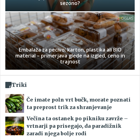
sezono?
OGLAS
Embalaža za pecivo: karton, plastika ali BIO
material – primerjava glede na izgled, ceno in
trajnost
Triki
Če imate poln vrt bučk, morate poznati
ta preprost trik za shranjevanje
Večina ta ostanek po pikniku zavrže –
vrtnarji pa prisegajo, da paradižnik
zaradi njega bolje rodi