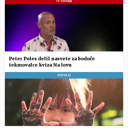
TV ODDAJE
Peter Poles delil nasvete za bodoče
tekmovalce kviza Na lovu
VIZITA.SI