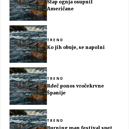
Slap ognja osupnil
Američane
TREND
Ko jih obuje, se napolni
TREND
Rdeč ponos vročekrvne
Španije
TREND
Burning man festival spet