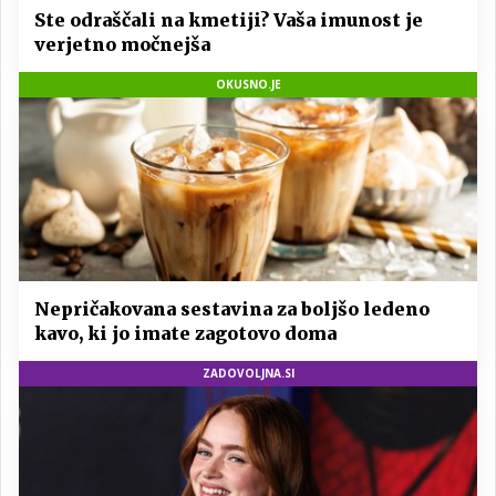
Ste odraščali na kmetiji? Vaša imunost je
verjetno močnejša
OKUSNO.JE
Nepričakovana sestavina za boljšo ledeno
kavo, ki jo imate zagotovo doma
ZADOVOLJNA.SI