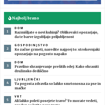
Najbolj brano
DOM
Razmišljate o novi kuhinji? Oblikovalci opozarjajo,
da te barve izgubljajo priljubljenost
GOSPODINJSTVO
Ko začne grmeti, naredite najprej to: strokovnjaki
opozarjajo na pogosto napako
DOM
Pravilno shranjevanje prešitih odej: Kako ohraniti
družinsko dediščino
LJUBLJENČKI
Ta pogosta zdravila so lahko smrtonosna za pse in
mačke
VRT
Ali lahko poleti posejete travo? To morate vedeti,