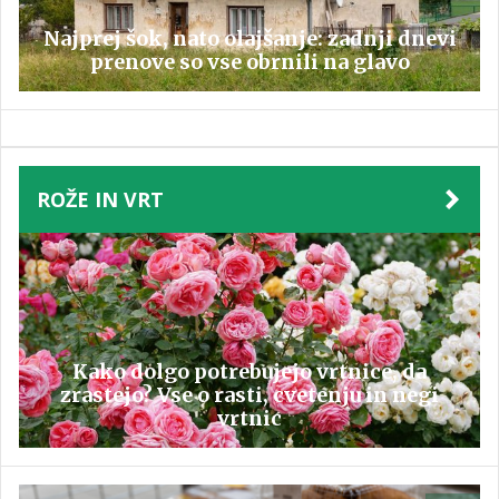
Najprej šok, nato olajšanje: zadnji dnevi
prenove so vse obrnili na glavo
ROŽE IN VRT
Kako dolgo potrebujejo vrtnice, da
zrastejo? Vse o rasti, cvetenju in negi
vrtnic