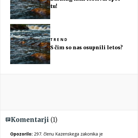
tu!
TREND
S čim so nas osupnili letos?
Komentarji
(1)
Opozorilo:
297. členu Kazenskega zakonika je