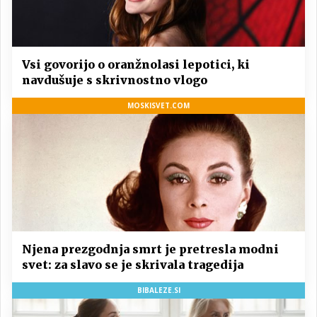
Vsi govorijo o oranžnolasi lepotici, ki
navdušuje s skrivnostno vlogo
MOSKISVET.COM
Njena prezgodnja smrt je pretresla modni
svet: za slavo se je skrivala tragedija
BIBALEZE.SI