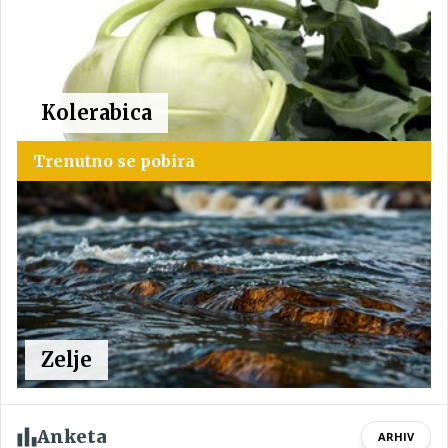
Kolerabica
Trenutno se pobira
Zelje
Anketa
ARHIV