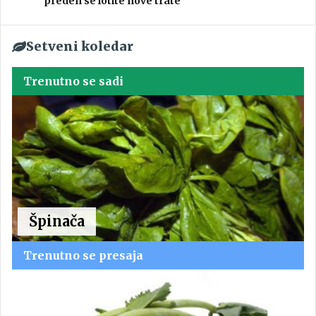
preden se lotite nove trate
Setveni koledar
Trenutno se sadi
Špinača
Trenutno se presaja