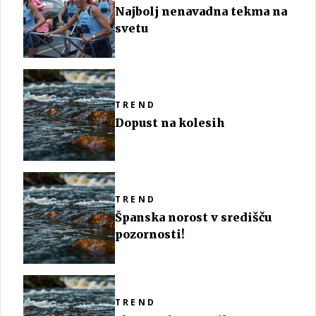
Najbolj nenavadna tekma na
svetu
TREND
Dopust na kolesih
TREND
Španska norost v središču
pozornosti!
TREND