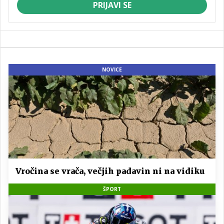
PRIJAVI SE
NOVICE
Vročina se vrača, večjih padavin ni na vidiku
ŠPORT