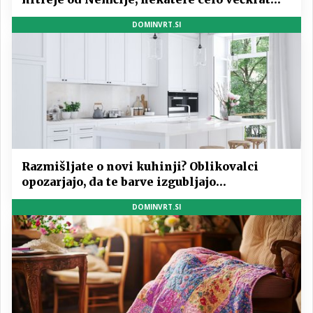
hitreje
DOMINVRT.SI
Razmišljate o novi kuhinji? Oblikovalci
opozarjajo, da te barve izgubljajo
priljubljenost
DOMINVRT.SI