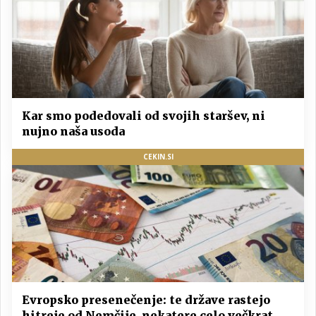
Kar smo podedovali od svojih staršev, ni
nujno naša usoda
CEKIN.SI
Evropsko presenečenje: te države rastejo
hitreje od Nemčije, nekatere celo večkrat