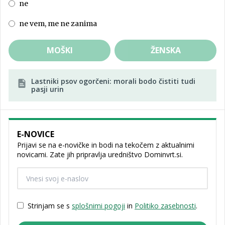
ne
ne vem, me ne zanima
MOŠKI
ŽENSKA
Lastniki psov ogorčeni: morali bodo čistiti tudi
pasji urin
E-NOVICE
Prijavi se na e-novičke in bodi na tekočem z aktualnimi
novicami. Zate jih pripravlja uredništvo Dominvrt.si.
Strinjam se s
splošnimi pogoji
in
Politiko zasebnosti
.