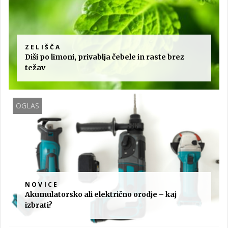
ZELIŠČA
Diši po limoni, privablja čebele in raste brez
težav
OGLAS
NOVICE
Akumulatorsko ali električno orodje – kaj
izbrati?