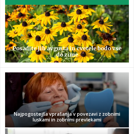
Posadite jih avgusta in cvetele bodo vse
do zime
Najpogostejša vprašanja v povezavi z zobnimi
luskami in zobnimi prevlekami