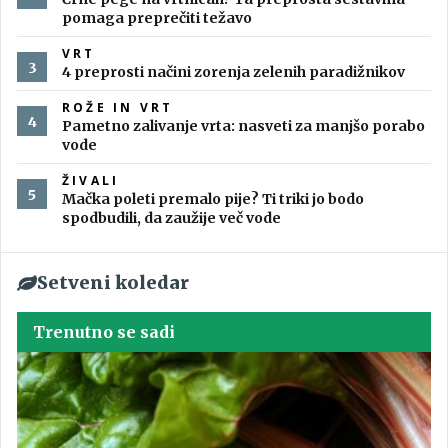
pomaga preprečiti težavo
VRT
4 preprosti načini zorenja zelenih paradižnikov
ROŽE IN VRT
Pametno zalivanje vrta: nasveti za manjšo porabo
vode
ŽIVALI
Mačka poleti premalo pije? Ti triki jo bodo
spodbudili, da zaužije več vode
Setveni koledar
Trenutno se sadi