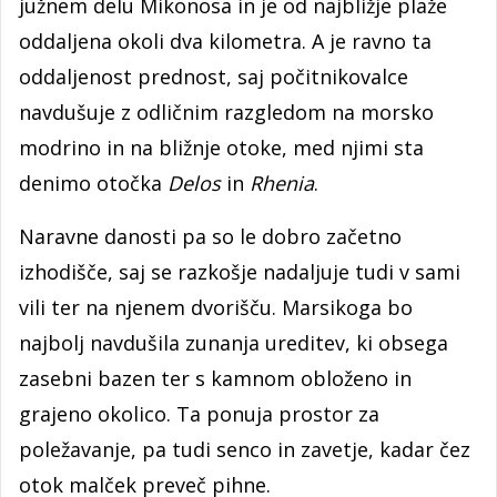
južnem delu Mikonosa in je od najbližje plaže
oddaljena okoli dva kilometra. A je ravno ta
oddaljenost prednost, saj počitnikovalce
navdušuje z odličnim razgledom na morsko
modrino in na bližnje otoke, med njimi sta
denimo otočka
Delos
in
Rhenia
.
Naravne danosti pa so le dobro začetno
izhodišče, saj se razkošje nadaljuje tudi v sami
vili ter na njenem dvorišču. Marsikoga bo
najbolj navdušila zunanja ureditev, ki obsega
zasebni bazen ter s kamnom obloženo in
grajeno okolico. Ta ponuja prostor za
poležavanje, pa tudi senco in zavetje, kadar čez
otok malček preveč pihne.