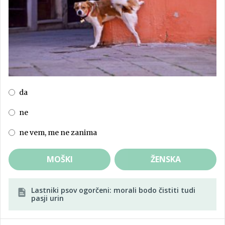
da
ne
ne vem, me ne zanima
MOŠKI
ŽENSKA
Lastniki psov ogorčeni: morali bodo čistiti tudi
pasji urin