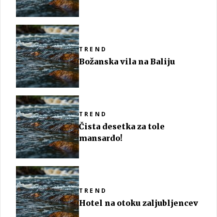
TREND
Božanska vila na Baliju
TREND
Čista desetka za tole
mansardo!
TREND
Hotel na otoku zaljubljencev