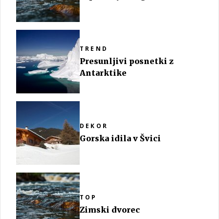
TREND
Presunljivi posnetki z
Antarktike
DEKOR
Gorska idila v Švici
TOP
Zimski dvorec