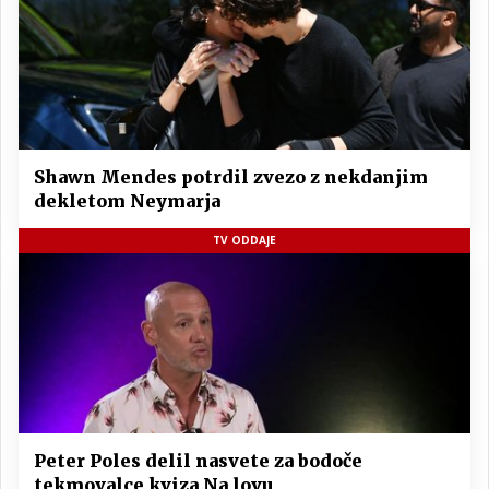
Shawn Mendes potrdil zvezo z nekdanjim
dekletom Neymarja
TV ODDAJE
Peter Poles delil nasvete za bodoče
tekmovalce kviza Na lovu