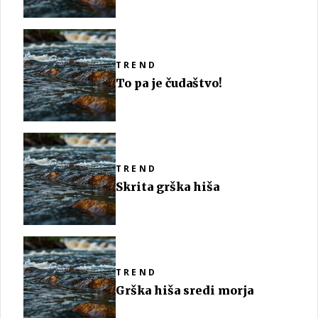
TREND
To pa je čudaštvo!
TREND
Skrita grška hiša
TREND
Grška hiša sredi morja