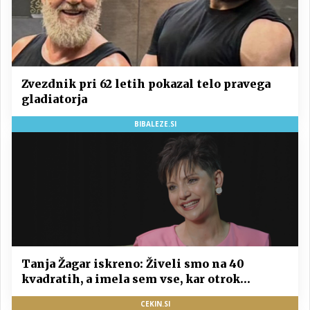
Zvezdnik pri 62 letih pokazal telo pravega
gladiatorja
BIBALEZE.SI
Tanja Žagar iskreno: Živeli smo na 40
kvadratih, a imela sem vse, kar otrok
potrebuje
CEKIN.SI