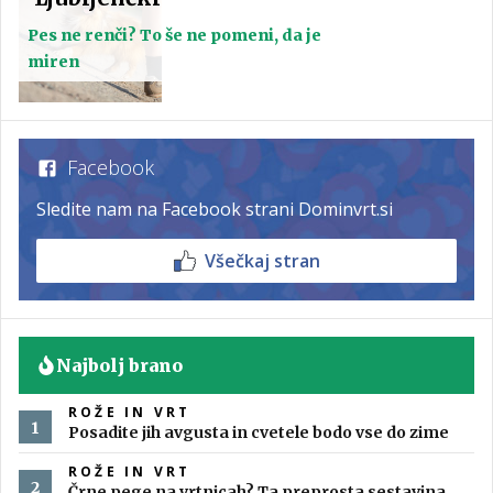
Pes ne renči? To še ne pomeni, da je
miren
Facebook
Sledite nam na Facebook strani Dominvrt.si
Všečkaj stran
Najbolj brano
ROŽE IN VRT
Posadite jih avgusta in cvetele bodo vse do zime
ROŽE IN VRT
Črne pege na vrtnicah? Ta preprosta sestavina