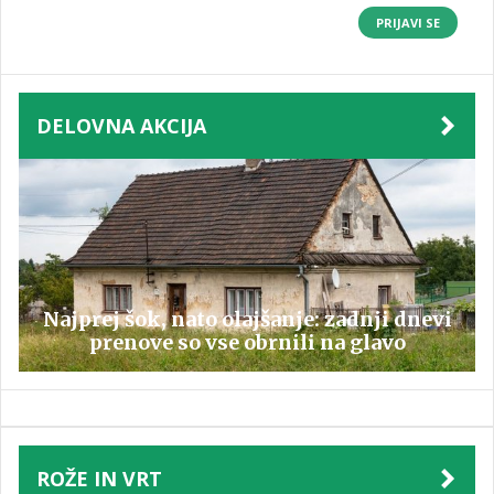
PRIJAVI SE
DELOVNA AKCIJA
Najprej šok, nato olajšanje: zadnji dnevi
prenove so vse obrnili na glavo
ROŽE IN VRT