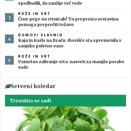
spodbudili, da zaužije več vode
ROŽE IN VRT
Črne pege na vrtnicah? Ta preprosta sestavina
pomaga preprečiti težavo
DOMOVI SLAVNIH
Kaja in Karlo na Braču: dvorišče sta spremenila v
sanjsko poletno oazo
ROŽE IN VRT
Pametno zalivanje vrta: nasveti za manjšo porabo
vode
Setveni koledar
Trenutno se sadi