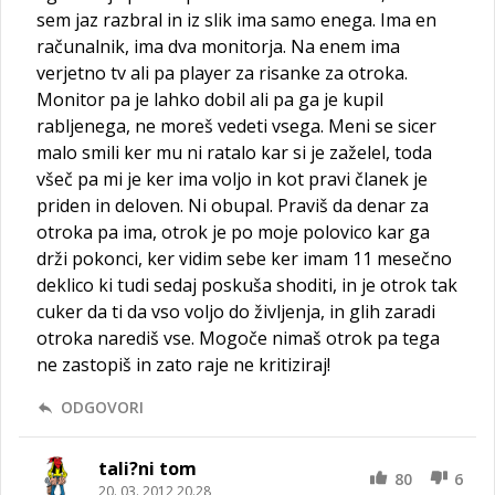
sem jaz razbral in iz slik ima samo enega. Ima en
računalnik, ima dva monitorja. Na enem ima
verjetno tv ali pa player za risanke za otroka.
Monitor pa je lahko dobil ali pa ga je kupil
rabljenega, ne moreš vedeti vsega. Meni se sicer
malo smili ker mu ni ratalo kar si je zaželel, toda
všeč pa mi je ker ima voljo in kot pravi članek je
priden in deloven. Ni obupal. Praviš da denar za
otroka pa ima, otrok je po moje polovico kar ga
drži pokonci, ker vidim sebe ker imam 11 mesečno
deklico ki tudi sedaj poskuša shoditi, in je otrok tak
cuker da ti da vso voljo do življenja, in glih zaradi
otroka narediš vse. Mogoče nimaš otrok pa tega
ne zastopiš in zato raje ne kritiziraj!
ODGOVORI
tali?ni tom
80
6
20. 03. 2012 20.28