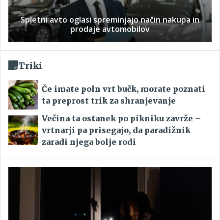
Spletni avto oglasi spreminjajo način nakupa in
prodaje avtomobilov
Triki
Če imate poln vrt bučk, morate poznati
ta preprost trik za shranjevanje
Večina ta ostanek po pikniku zavrže –
vrtnarji pa prisegajo, da paradižnik
zaradi njega bolje rodi