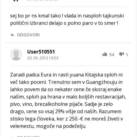
sej bo pr ns kmal tako ! vlada in nasploh tajkunski
politični izbranci delajo s polno paro v to smer !
ODGOVORI
User510551
54
1
20. 03. 2012 19.53
Zaradi padca Eura in rasti yuana Kitajska sploh ni
več tako poceni. Trenutno sem v Guangzhouju in
lahko povem da so nekater cene že skoraj enake
našim, sploh pa hrana v malo boljših restavracijah,
pivo, vino, brezalkoholne pijače. Sadje je zelo
drago, cene so vsaj 29% višje od naših. Razumem
stisko tega človeka, ker z 250.-€ ne moreš živeti v
velemestu, mogoče na podeželju.