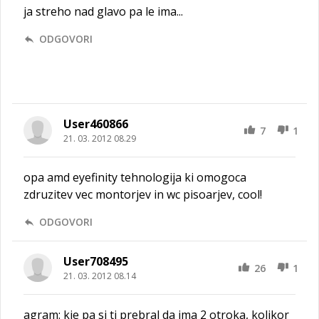
ja streho nad glavo pa le ima...
ODGOVORI
User460866
7
1
21. 03. 2012 08.29
opa amd eyefinity tehnologija ki omogoca
zdruzitev vec montorjev in wc pisoarjev, cool!
ODGOVORI
User708495
26
1
21. 03. 2012 08.14
agram: kje pa si ti prebral da ima 2 otroka, kolikor