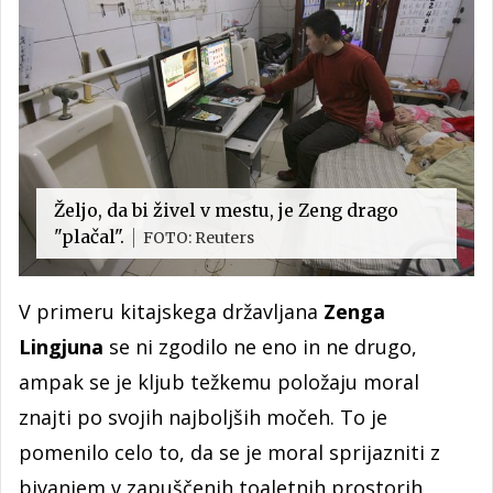
Željo, da bi živel v mestu, je Zeng drago
"plačal".
FOTO: Reuters
V primeru kitajskega državljana
Zenga
Lingjuna
se ni zgodilo ne eno in ne drugo,
ampak se je kljub težkemu položaju moral
znajti po svojih najboljših močeh. To je
pomenilo celo to, da se je moral sprijazniti z
bivanjem v zapuščenih toaletnih prostorih