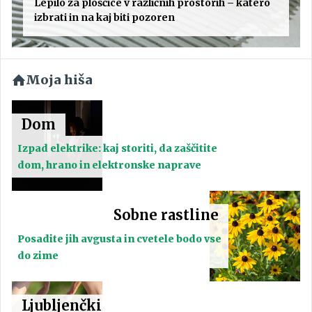
Lepilo za ploščice v različnih prostorih – katero
izbrati in na kaj biti pozoren
Moja hiša
Dom
Izpad elektrike: kaj storiti, da zaščitite
dom, hrano in elektronske naprave
Sobne rastline
Posadite jih avgusta in cvetele bodo vse
do zime
Ljubljenčki