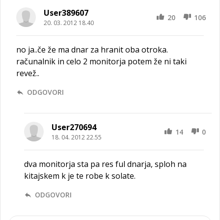
User389607
20
106
20. 03. 2012 18.40
no ja..če že ma dnar za hranit oba otroka.
računalnik in celo 2 monitorja potem že ni taki
revež..
ODGOVORI
User270694
14
0
18. 04. 2012 22.55
dva monitorja sta pa res ful dnarja, sploh na
kitajskem k je te robe k solate.
ODGOVORI