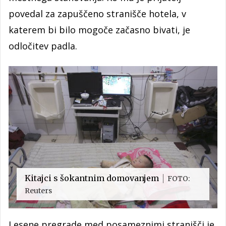
povedal za zapuščeno stranišče hotela, v
katerem bi bilo mogoče začasno bivati, je
odločitev padla.
Kitajci s šokantnim domovanjem
FOTO:
Reuters
Lesene pregrade med posameznimi stranišči je