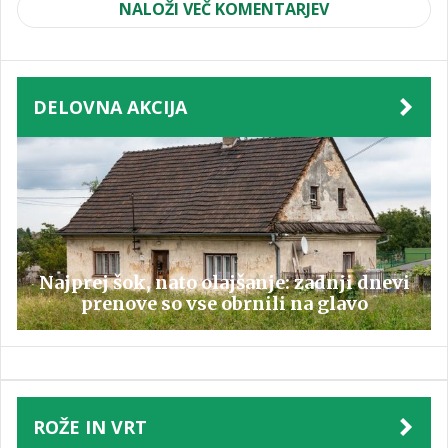
NALOŽI VEČ KOMENTARJEV
DELOVNA AKCIJA
Najprej šok, nato olajšanje: zadnji dnevi
prenove so vse obrnili na glavo
ROŽE IN VRT