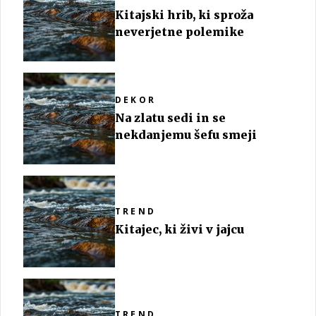
Kitajski hrib, ki sproža
neverjetne polemike
DEKOR
Na zlatu sedi in se
nekdanjemu šefu smeji
TREND
Kitajec, ki živi v jajcu
TREND