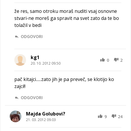
že res, samo otroku moraš nuditi vsaj osnovne
stvari-ne moreš ga spravit na svet zato da te bo
tolažil v bedi
ODGOVORI
kg1
0
2
20. 10. 2012 09.50
pač kitajci......zato jih je pa preveč, se klotijo ko
zajci!!
ODGOVORI
Majda Golubovi?
9
24
21. 03. 2012 09.03