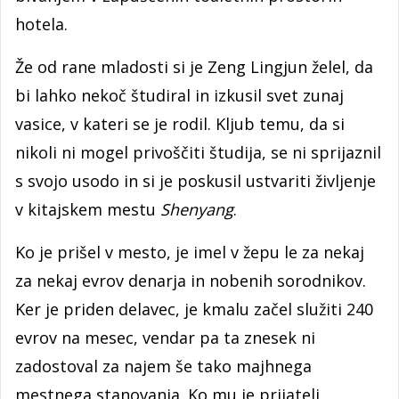
hotela.
Že od rane mladosti si je Zeng Lingjun želel, da
bi lahko nekoč študiral in izkusil svet zunaj
vasice, v kateri se je rodil. Kljub temu, da si
nikoli ni mogel privoščiti študija, se ni sprijaznil
s svojo usodo in si je poskusil ustvariti življenje
v kitajskem mestu
Shenyang
.
Ko je prišel v mesto, je imel v žepu le za nekaj
za nekaj evrov denarja in nobenih sorodnikov.
Ker je priden delavec, je kmalu začel služiti 240
evrov na mesec, vendar pa ta znesek ni
zadostoval za najem še tako majhnega
mestnega stanovanja. Ko mu je prijatelj