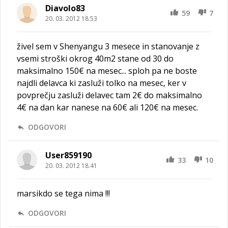
Diavolo83
59
7
20. 03. 2012 18.53
živel sem v Shenyangu 3 mesece in stanovanje z
vsemi stroški okrog 40m2 stane od 30 do
maksimalno 150€ na mesec... sploh pa ne boste
najdli delavca ki zasluži tolko na mesec, ker v
povprečju zasluži delavec tam 2€ do maksimalno
4€ na dan kar nanese na 60€ ali 120€ na mesec.
ODGOVORI
User859190
33
10
20. 03. 2012 18.41
marsikdo se tega nima !!!
ODGOVORI