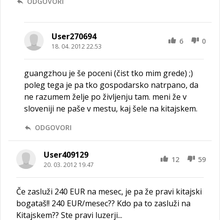
ODGOVORI
User270694
6
0
18. 04. 2012 22.53
guangzhou je še poceni (čist tko mim grede) ;)
poleg tega je pa tko gospodarsko natrpano, da
ne razumem želje po življenju tam. meni že v
sloveniji ne paše v mestu, kaj šele na kitajskem.
ODGOVORI
User409129
12
59
20. 03. 2012 19.47
Če zasluži 240 EUR na mesec, je pa že pravi kitajski
bogataš!! 240 EUR/mesec?? Kdo pa to zasluži na
Kitajskem?? Ste pravi luzerji...