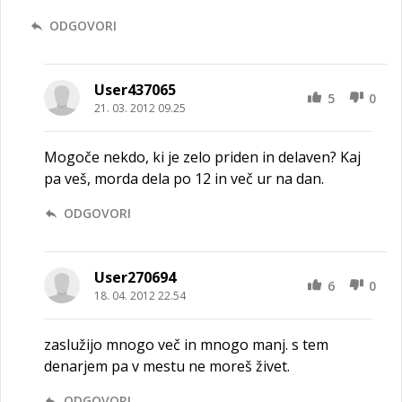
ODGOVORI
User437065
5
0
21. 03. 2012 09.25
Mogoče nekdo, ki je zelo priden in delaven? Kaj
pa veš, morda dela po 12 in več ur na dan.
ODGOVORI
User270694
6
0
18. 04. 2012 22.54
zaslužijo mnogo več in mnogo manj. s tem
denarjem pa v mestu ne moreš živet.
ODGOVORI