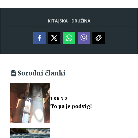
KITAJSKA
DRUŽINA
Sorodni članki
TREND
To pa je podvig!