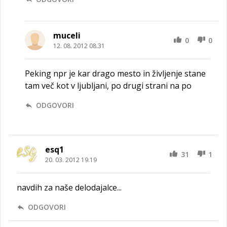
muceli
0
0
12. 08. 2012 08.31
Peking npr je kar drago mesto in življenje stane
tam več kot v ljubljani, po drugi strani na po
ODGOVORI
esq1
31
1
20. 03. 2012 19.19
navdih za naše delodajalce...
ODGOVORI