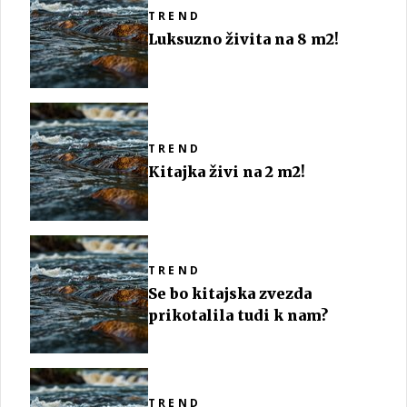
TREND
Luksuzno živita na 8 m2!
TREND
Kitajka živi na 2 m2!
TREND
Se bo kitajska zvezda
prikotalila tudi k nam?
TREND