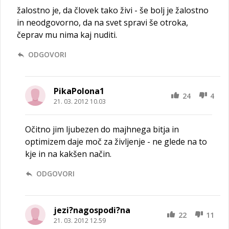
žalostno je, da človek tako živi - še bolj je žalostno
in neodgovorno, da na svet spravi še otroka,
čeprav mu nima kaj nuditi.
ODGOVORI
PikaPolona1
24
4
21. 03. 2012 10.03
Očitno jim ljubezen do majhnega bitja in
optimizem daje moč za življenje - ne glede na to
kje in na kakšen način.
ODGOVORI
jezi?nagospodi?na
22
11
21. 03. 2012 12.59