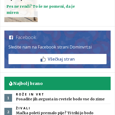
Pes ne renči? To še ne pomeni, da je
miren
Facebook
Sledite nam na Facebook strani Dominvrt.si
Všečkaj stran
Najbolj brano
ROŽE IN VRT
Posadite jih avgusta in cvetele bodo vse do zime
ŽIVALI
Mačka poleti premalo pije? Ti triki jo bodo