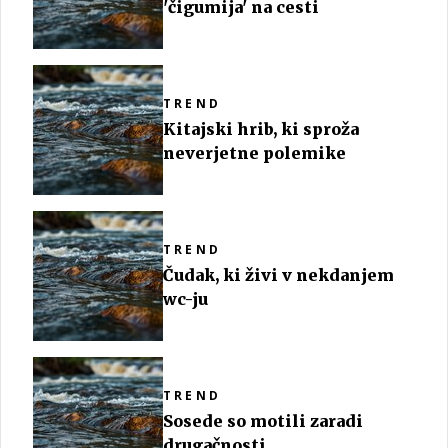
'čigumija' na cesti
TREND
Kitajski hrib, ki sproža
neverjetne polemike
TREND
Čudak, ki živi v nekdanjem
wc-ju
TREND
Sosede so motili zaradi
drugačnosti