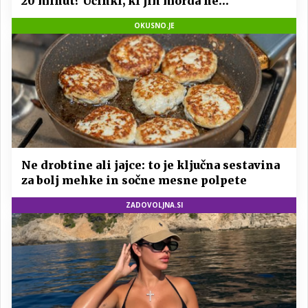
20 minut? Učinki, ki jih morda ne
pričakujete
OKUSNO.JE
Ne drobtine ali jajce: to je ključna sestavina
za bolj mehke in sočne mesne polpete
ZADOVOLJNA.SI