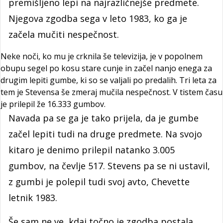
premišljeno lepi na najrazličnejše predmete.
Njegova zgodba sega v leto 1983, ko ga je
začela mučiti nespečnost.
Neke noči, ko mu je crknila še televizija, je v popolnem
obupu segel po kosu stare cunje in začel nanjo enega za
drugim lepiti gumbe, ki so se valjali po predalih. Tri leta za
tem je Stevensa še zmeraj mučila nespečnost. V tistem času
je prilepil že 16.333 gumbov.
Navada pa se ga je tako prijela, da je gumbe
začel lepiti tudi na druge predmete. Na svojo
kitaro je denimo prilepil natanko 3.005
gumbov, na čevlje 517. Stevens pa se ni ustavil,
z gumbi je polepil tudi svoj avto, Chevette
letnik 1983.
Še sam ne ve, kdaj točno je zgodba postala