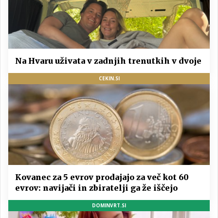
Na Hvaru uživata v zadnjih trenutkih v dvoje
CEKIN.SI
Kovanec za 5 evrov prodajajo za več kot 60
evrov: navijači in zbiratelji ga že iščejo
DOMINVRT.SI