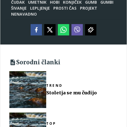
ČUDAK
UMETNIK
HOBI
KONJIČEK
GUMB
GUMBI
ŠIVANJE
LEPLJENJE
PROSTI ČAS
PROJEKT
NENAVADNO
Sorodni članki
TREND
Stoletja se mu čudijo
TOP