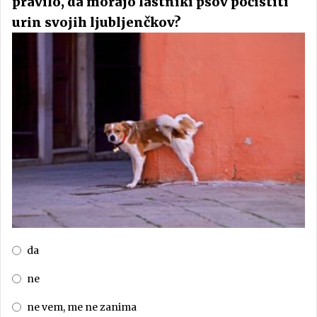
pravilo, da morajo lastniki psov počistiti
urin svojih ljubljenčkov?
da
ne
ne vem, me ne zanima