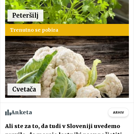
Peteršilj
Trenutno se pobira
Cvetača
Anketa
ARHIV
Ali ste za to, da tudi v Sloveniji uvedemo