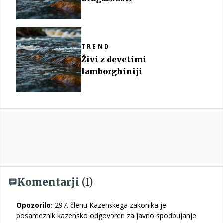
TREND
Živi z devetimi
lamborghiniji
Komentarji
(1)
Opozorilo:
297. členu Kazenskega zakonika je
posameznik kazensko odgovoren za javno spodbujanje