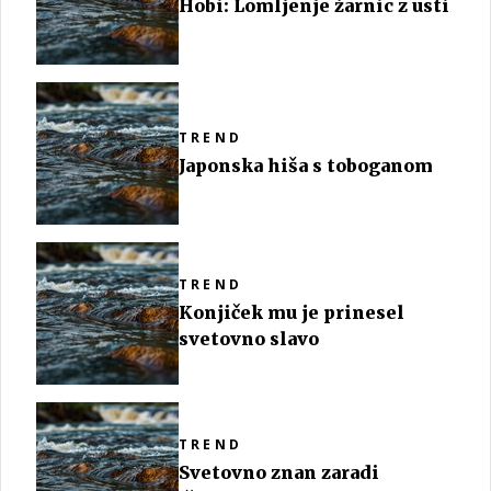
Hobi: Lomljenje žarnic z usti
TREND
Japonska hiša s toboganom
TREND
Konjiček mu je prinesel
svetovno slavo
TREND
Svetovno znan zaradi