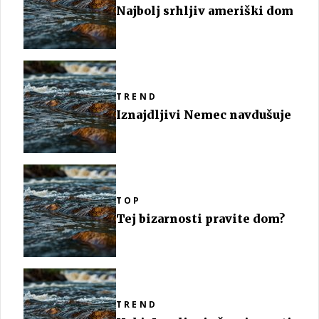
Najbolj srhljiv ameriški dom
TREND
Iznajdljivi Nemec navdušuje
TOP
Tej bizarnosti pravite dom?
TREND