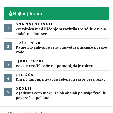
Najbolj brano
DOMOVI SLAVNIH
Zvezdnica med čiščenjem razkrila trend, ki osvaja
sodobne domove
ROŽE IN VRT
Pametno zalivanje vrta: nasveti za manjšo porabo
vode
LJUBLJENČKI
Pes ne renči? To še ne pomeni, da je miren
ZELIŠČA
Diši po limoni, privablja čebele in raste brez težav
OKOLJE
V Jadranskem morju se ob obalah pojavlja žival, ki
povzroča opekline