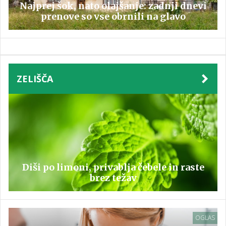
Najprej šok, nato olajšanje: zadnji dnevi
prenove so vse obrnili na glavo
ZELIŠČA
Diši po limoni, privablja čebele in raste
brez težav
OGLAS