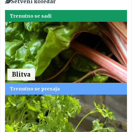
Setveni koledar
Trenutno se sadi
Blitva
Trenutno se presaja