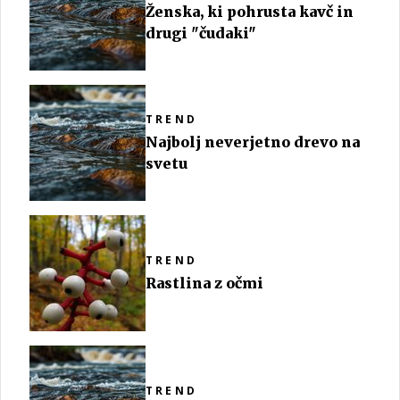
Ženska, ki pohrusta kavč in
drugi "čudaki"
TREND
Najbolj neverjetno drevo na
svetu
TREND
Rastlina z očmi
TREND