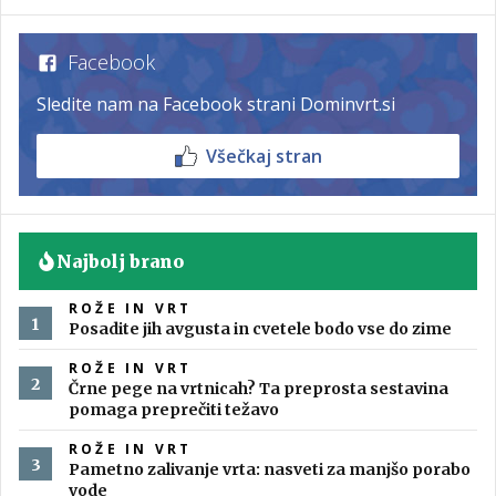
Facebook
Sledite nam na Facebook strani Dominvrt.si
Všečkaj stran
Najbolj brano
ROŽE IN VRT
Posadite jih avgusta in cvetele bodo vse do zime
ROŽE IN VRT
Črne pege na vrtnicah? Ta preprosta sestavina
pomaga preprečiti težavo
ROŽE IN VRT
Pametno zalivanje vrta: nasveti za manjšo porabo
vode