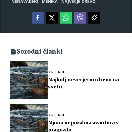
NENAVADNO
MEHIKA
NAJVEČJE DREVO
Sorodni članki
TREND
Najbolj neverjetno drevo na
svetu
TREND
Njuna nepozabna avantura v
pragozdu