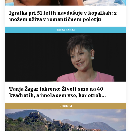
Igralka pri 51 letih navdušuje v kopalkah: z
možem uživa v romantičnem poletju
BIBALEZE.SI
Tanja Žagar iskreno: Živeli smo na 40
kvadratih, a imela sem vse, kar otrok
potrebuje
CEKIN.SI