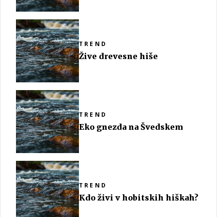
TREND
Žive drevesne hiše
TREND
Eko gnezda na Švedskem
TREND
Kdo živi v hobitskih hiškah?