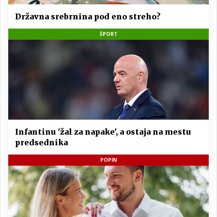
Državna srebrnina pod eno streho?
ŠPORT
Infantinu 'žal za napake', a ostaja na mestu
predsednika
POPIN