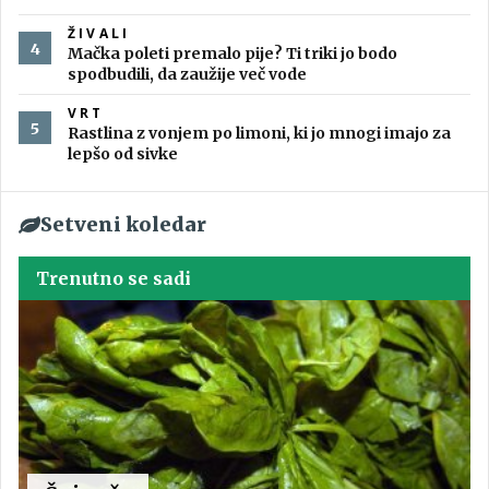
ŽIVALI
Mačka poleti premalo pije? Ti triki jo bodo
spodbudili, da zaužije več vode
VRT
Rastlina z vonjem po limoni, ki jo mnogi imajo za
lepšo od sivke
Setveni koledar
Trenutno se sadi