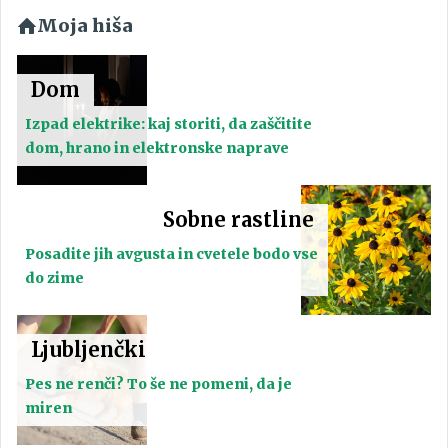
Moja hiša
Dom
Izpad elektrike: kaj storiti, da zaščitite
dom, hrano in elektronske naprave
Sobne rastline
Posadite jih avgusta in cvetele bodo vse
do zime
Ljubljenčki
Pes ne renči? To še ne pomeni, da je
miren