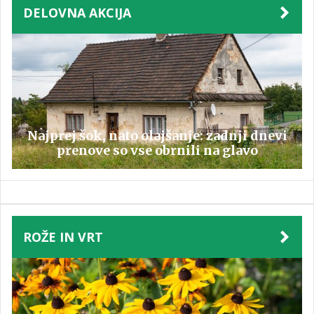
DELOVNA AKCIJA
Najprej šok, nato olajšanje: zadnji dnevi
prenove so vse obrnili na glavo
ROŽE IN VRT