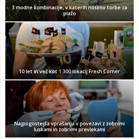
3 modne kombinacije, v katerih nosimo torbe za
plažo
10 let in več kot 1.300 lokacij Fresh Corner
Najpogostejša vprašanja v povezavi z zobnimi
luskami in zobnimi prevlekami