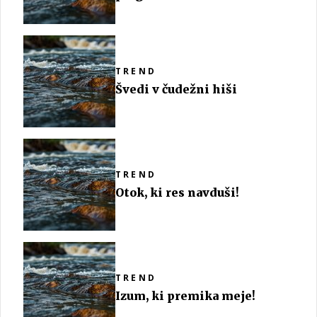
TREND
Švedi v čudežni hiši
TREND
Otok, ki res navduši!
TREND
Izum, ki premika meje!