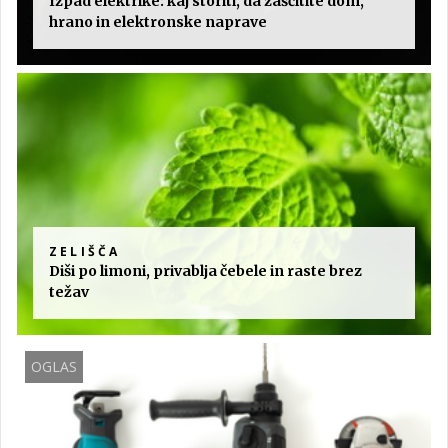
Izpad elektrike: kaj storiti, da zaščitite dom,
hrano in elektronske naprave
ZELIŠČA
Diši po limoni, privablja čebele in raste brez
težav
OGLAS