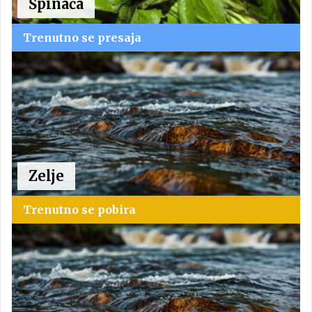
Špinača
Trenutno se presaja
Zelje
Trenutno se pobira