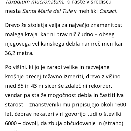
Taxodium mucronatum
, ki raste v središču
mesta
Santa María del Tule
v mehiški
Oaxaci
.
Drevo že stoletja velja za največjo znamenitost
malega kraja, kar ni prav nič čudno – obseg
njegovega velikanskega debla namreč meri kar
36,2 metra.
Po višini, ki jo je zaradi velike in razvejane
krošnje precej težavno izmeriti, drevo z višino
med 35 in 43 m sicer še zdaleč ni rekorder,
vendar pa sta že mogočnost debla in častitljiva
starost – znanstveniki mu pripisujejo okoli 1600
let, čeprav nekateri viri govorijo tudi o številki
6000 – dovolj, da zbuja občudovanje in (straho)