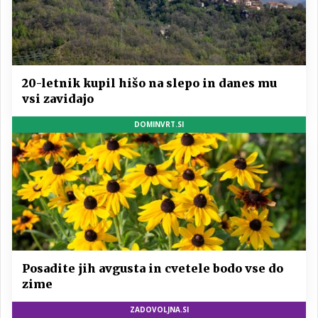
20-letnik kupil hišo na slepo in danes mu
vsi zavidajo
DOMINVRT.SI
Posadite jih avgusta in cvetele bodo vse do
zime
ZADOVOLJNA.SI