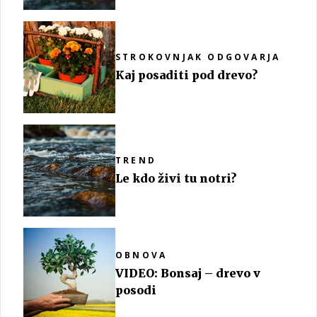
STROKOVNJAK ODGOVARJA
Kaj posaditi pod drevo?
TREND
Le kdo živi tu notri?
OBNOVA
VIDEO: Bonsaj – drevo v
posodi