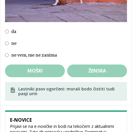
da
ne
ne vem, me ne zanima
MOŠKI
ŽENSKA
Lastniki psov ogorčeni: morali bodo čistiti tudi
pasji urin
E-NOVICE
Prijavi se na e-novičke in bodi na tekočem z aktualnimi
novicami. Zate jih pripravlja uredništvo Dominvrt.si.