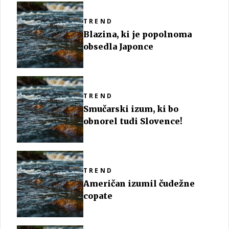
TREND
Blazina, ki je popolnoma
obsedla Japonce
TREND
Smučarski izum, ki bo
obnorel tudi Slovence!
TREND
Američan izumil čudežne
copate