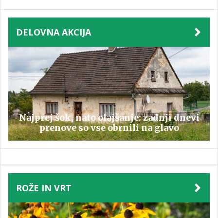
DELOVNA AKCIJA
Najprej šok, nato olajšanje: zadnji dnevi
prenove so vse obrnili na glavo
ROŽE IN VRT