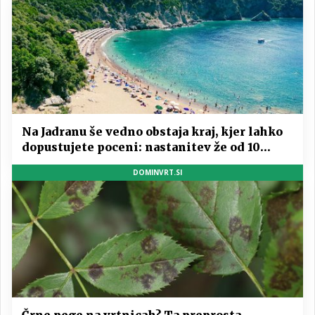
Na Jadranu še vedno obstaja kraj, kjer lahko
dopustujete poceni: nastanitev že od 10
evrov, kosilo za pet evrov
DOMINVRT.SI
Črne pege na vrtnicah? Ta preprosta