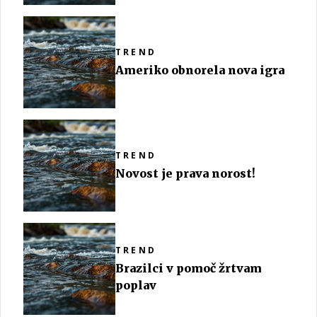
TREND
Ameriko obnorela nova igra
TREND
Novost je prava norost!
TREND
Brazilci v pomoč žrtvam
poplav