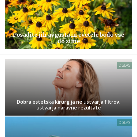
Posadite jih avgusta in cvetele bodo vse
do zime
OGLAS
Dobra estetska kirurgija ne ustvarja filtrov,
ustvarja naravne rezultate
OGLAS