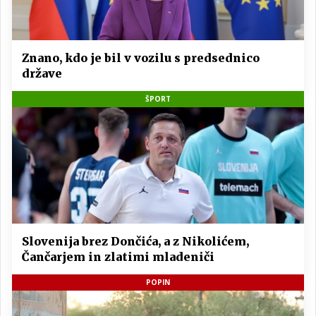
Znano, kdo je bil v vozilu s predsednico
države
ŠPORT
Slovenija brez Dončića, a z Nikolićem,
Čančarjem in zlatimi mladeniči
POPIN