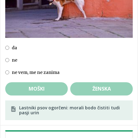
da
ne
ne vem, me ne zanima
MOŠKI
ŽENSKA
Lastniki psov ogorčeni: morali bodo čistiti tudi
pasji urin