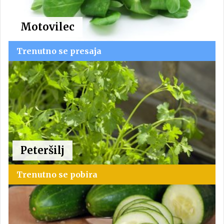
Motovilec
Trenutno se presaja
Peteršilj
Trenutno se pobira