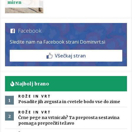
miren
Facebook
Sledite nam na Facebook strani Dominvrt.si
Všečkaj stran
Najbolj brano
ROŽE IN VRT
Posadite jih avgusta in cvetele bodo vse do zime
ROŽE IN VRT
Črne pege na vrtnicah? Ta preprosta sestavina
pomaga preprečiti težavo