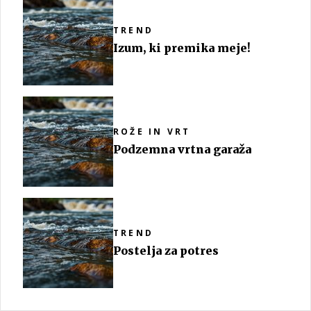
TREND
Izum, ki premika meje!
ROŽE IN VRT
Podzemna vrtna garaža
TREND
Postelja za potres