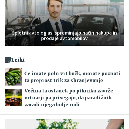
Spletni avto oglasi spreminjajo način nakupa in
prodaje avtomobilov
Triki
Če imate poln vrt bučk, morate poznati
ta preprost trik za shranjevanje
Večina ta ostanek po pikniku zavrže –
vrtnarji pa prisegajo, da paradižnik
zaradi njega bolje rodi