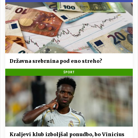
Državna srebrnina pod eno streho?
ŠPORT
Kraljevi klub izboljšal ponudbo, bo Vinicius