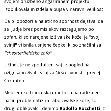
svojem družbeno angažiranem projektu
izoblikovala in izdelala pujsa v naravni velikosti.
Da bi opozorila na etično spornost dejstva, da
se ljudje brez pomislekov raztegujemo po
zofah, ki so narejene iz živalske kože, je ''svoji
svinji'' vtisnila usnjene čepke, ki so značilni za
''chestterfieldsko zofo''
.
Učinek je neizpodbiten, saj je pogled na
ožigosano žival - vsaj za širšo javnost - precej
šokanten.
Medtem ko francoska umetnica na radikalen
način problematizira rabo živalske kože, so
drugi oblikovalci, denimo
Rodolfo Rocchetti
iz