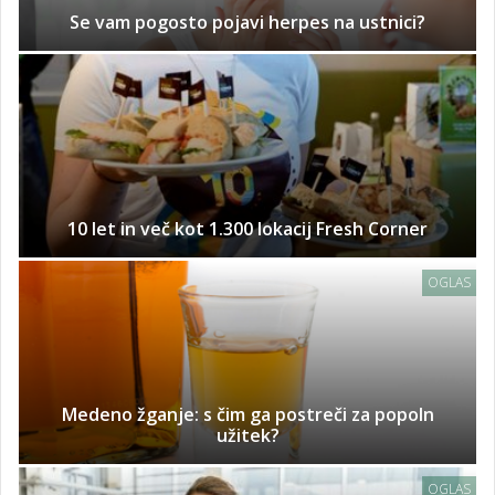
Se vam pogosto pojavi herpes na ustnici?
10 let in več kot 1.300 lokacij Fresh Corner
OGLAS
Medeno žganje: s čim ga postreči za popoln
užitek?
OGLAS