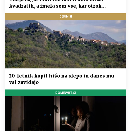
kvadratih, a imela sem vse, kar otrok
potrebuje
CEKIN.SI
20-letnik kupil hišo na slepo in danes mu
vsi zavidajo
DOMINVRT.SI