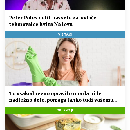
Peter Poles delil nasvete za bodoče
tekmovalce kviza Na lovu
VIZITA.SI
To vsakodnevno opravilo morda ni le
nadležno delo, pomaga lahko tudi vašemu
srcu
OKUSNO.JE