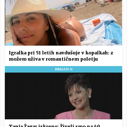
Igralka pri 51 letih navdušuje v kopalkah: z
možem uživa v romantičnem poletju
BIBALEZE.SI
Tanja Žagar iskreno: Živeli smo na 40