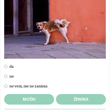
da
ne
ne vem, me ne zanima
MOŠKI
ŽENSKA