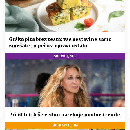
Grška pita brez testa: vse sestavine samo
zmešate in pečica opravi ostalo
ZADOVOLJNA.SI
Pri 61 letih še vedno narekuje modne trende
MOSKISVET.COM