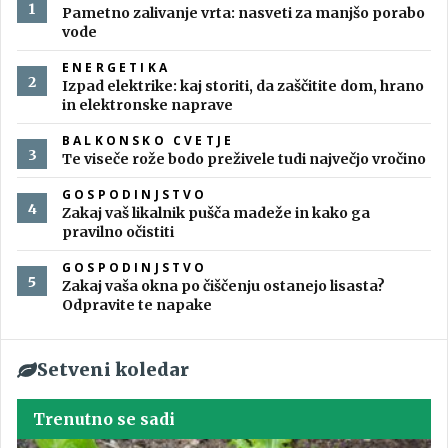
Pametno zalivanje vrta: nasveti za manjšo porabo
vode
ENERGETIKA
Izpad elektrike: kaj storiti, da zaščitite dom, hrano
in elektronske naprave
BALKONSKO CVETJE
Te viseče rože bodo preživele tudi največjo vročino
GOSPODINJSTVO
Zakaj vaš likalnik pušča madeže in kako ga
pravilno očistiti
GOSPODINJSTVO
Zakaj vaša okna po čiščenju ostanejo lisasta?
Odpravite te napake
Setveni koledar
Trenutno se sadi