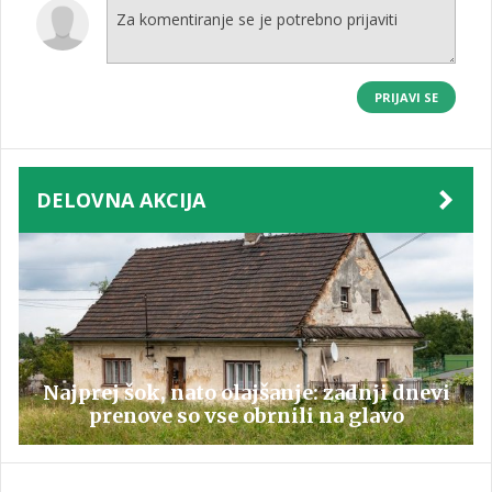
PRIJAVI SE
DELOVNA AKCIJA
Najprej šok, nato olajšanje: zadnji dnevi
prenove so vse obrnili na glavo