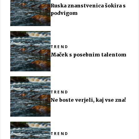
Ruska znanstvenica šokira s
podvigom
TREND
Maček s posebnim talentom
TREND
Ne boste verjeli, kaj vse zna!
TREND