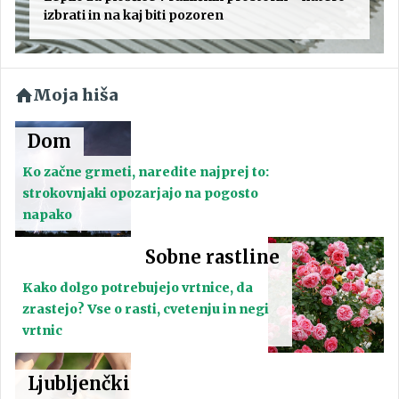
izbrati in na kaj biti pozoren
Moja hiša
Dom
Ko začne grmeti, naredite najprej to:
strokovnjaki opozarjajo na pogosto
napako
Sobne rastline
Kako dolgo potrebujejo vrtnice, da
zrastejo? Vse o rasti, cvetenju in negi
vrtnic
Ljubljenčki