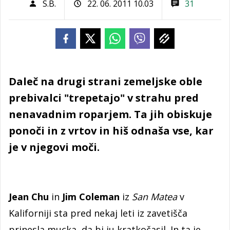
S.B.
22. 06. 2011 10.03
31
Daleč na drugi strani zemeljske oble
prebivalci "trepetajo" v strahu pred
nenavadnim roparjem. Ta jih obiskuje
ponoči in z vrtov in hiš odnaša vse, kar
je v njegovi moči.
Jean Chu
in
Jim Coleman
iz
San Matea
v
Kaliforniji sta pred nekaj leti iz zavetišča
prinesla mucka, da bi ju kratkočasil. In ta je