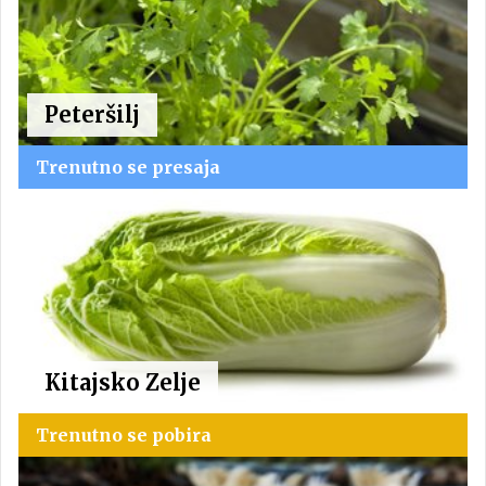
Peteršilj
Trenutno se presaja
Kitajsko Zelje
Trenutno se pobira