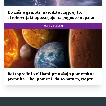
Ko začne grmeti, naredite najprej to:
strokovnjaki opozarjajo na pogosto napako
ZADOVOLJNA.SI
Retrogradni velikani prinašajo pomembne
premike – kaj pomeni, da so Saturn, Neptun
in Pluton hkrati retrogradni?