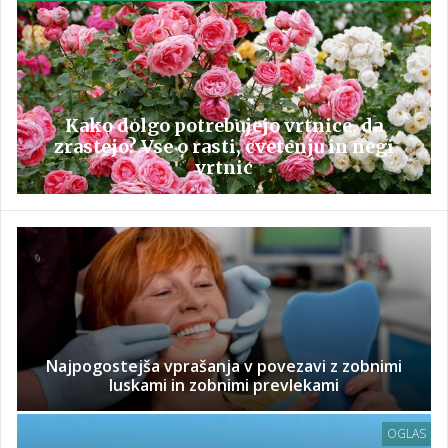
Kako dolgo potrebujejo vrtnice, da
zrastejo? Vse o rasti, cvetenju in negi
vrtnic
Najpogostejša vprašanja v povezavi z zobnimi
luskami in zobnimi prevlekami
OGLAS