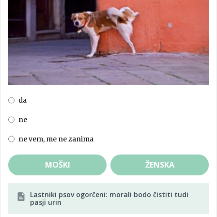
da
ne
ne vem, me ne zanima
MOŠKI
ŽENSKA
Lastniki psov ogorčeni: morali bodo čistiti tudi
pasji urin