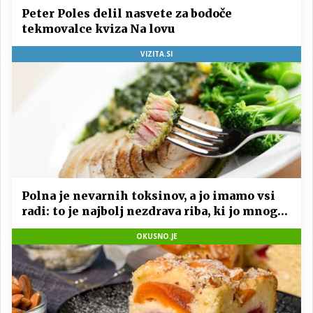
Peter Poles delil nasvete za bodoče
tekmovalce kviza Na lovu
VIZITA.SI
Polna je nevarnih toksinov, a jo imamo vsi
radi: to je najbolj nezdrava riba, ki jo mnogi
redno uživajo
OKUSNO.JE