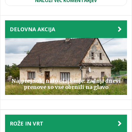
NALOŽI VEČ KOMENTARJEV
DELOVNA AKCIJA
Najprej šok, nato olajšanje: zadnji dnevi
prenove so vse obrnili na glavo
ROŽE IN VRT