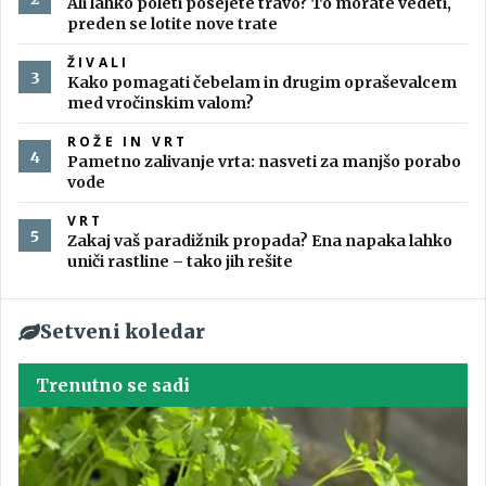
Ali lahko poleti posejete travo? To morate vedeti,
preden se lotite nove trate
ŽIVALI
Kako pomagati čebelam in drugim opraševalcem
med vročinskim valom?
ROŽE IN VRT
Pametno zalivanje vrta: nasveti za manjšo porabo
vode
VRT
Zakaj vaš paradižnik propada? Ena napaka lahko
uniči rastline – tako jih rešite
Setveni koledar
Trenutno se sadi