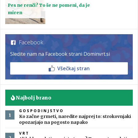
Pes ne renči? To še ne pomeni, da je
miren
Facebook
Sledite nam na Facebook strani Dominvrt.si
Všečkaj stran
Najbolj brano
GOSPODINJSTVO
Ko začne grmeti, naredite najprej to: strokovnjaki
opozarjajo na pogosto napako
VRT