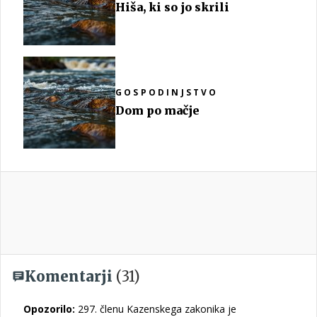
Hiša, ki so jo skrili
GOSPODINJSTVO
Dom po mačje
Komentarji
(31)
Opozorilo:
297. členu Kazenskega zakonika je