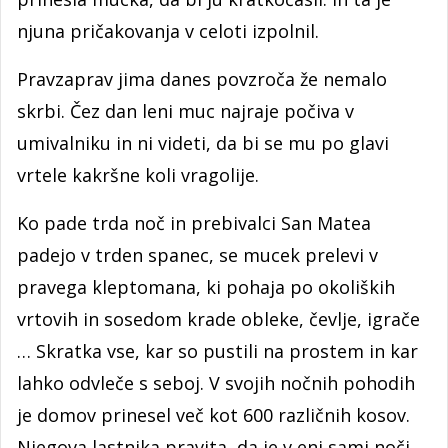
njuna pričakovanja v celoti izpolnil.
Pravzaprav jima danes povzroča že nemalo
skrbi. Čez dan leni muc najraje počiva v
umivalniku in ni videti, da bi se mu po glavi
vrtele kakršne koli vragolije.
Ko pade trda noč in prebivalci San Matea
padejo v trden spanec, se mucek prelevi v
pravega kleptomana, ki pohaja po okoliških
vrtovih in sosedom krade obleke, čevlje, igrače
… Skratka vse, kar so pustili na prostem in kar
lahko odvleče s seboj. V svojih nočnih pohodih
je domov prinesel več kot 600 različnih kosov.
Njegova lastnika pravita, da je v eni sami noči