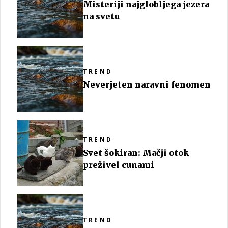
Misteriji najglobljega jezera
na svetu
TREND
Neverjeten naravni fenomen
TREND
Svet šokiran: Mačji otok
preživel cunami
TREND