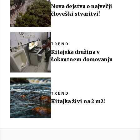
Nova dejstva o največji
človeški stvaritvi!
TREND
Kitajska družina v
šokantnem domovanju
TREND
Kitajka živi na 2 m2!