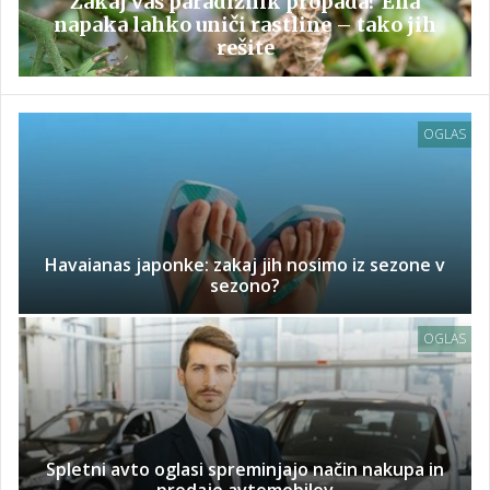
Zakaj vaš paradižnik propada? Ena
napaka lahko uniči rastline – tako jih
rešite
OGLAS
Havaianas japonke: zakaj jih nosimo iz sezone v
sezono?
OGLAS
Spletni avto oglasi spreminjajo način nakupa in