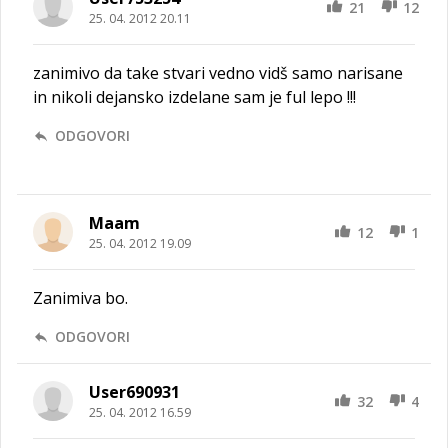
21
12
25. 04. 2012 20.11
zanimivo da take stvari vedno vidš samo narisane
in nikoli dejansko izdelane sam je ful lepo !!!
ODGOVORI
Maam
12
1
25. 04. 2012 19.09
Zanimiva bo.
ODGOVORI
User690931
32
4
25. 04. 2012 16.59