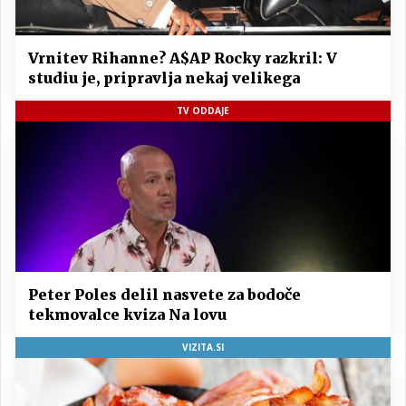
Vrnitev Rihanne? A$AP Rocky razkril: V
studiu je, pripravlja nekaj velikega
TV ODDAJE
Peter Poles delil nasvete za bodoče
tekmovalce kviza Na lovu
VIZITA.SI