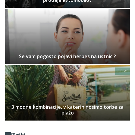
prodaje avtomobilov
Se vam pogosto pojavi herpes na ustnici?
OGLAS
3 modne kombinacije, v katerih nosimo torbe za
plažo