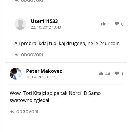
ODGOVORI
User111533
1
0
22. 10. 2012 13.43
Ali prebral kdaj tudi kaj drugega, ne le 24ur.com.
ODGOVORI
Peter Makovec
44
1
26. 04. 2012 02.15
Wow! Toti Kitajci so pa tak Norci! :D Samo
swetowno zgleda!
ODGOVORI