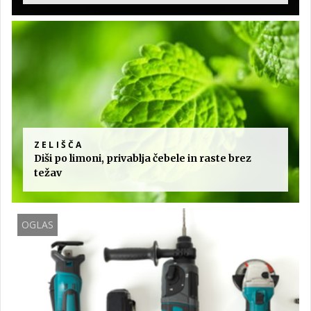
ZELIŠČA
Diši po limoni, privablja čebele in raste brez
težav
OGLAS