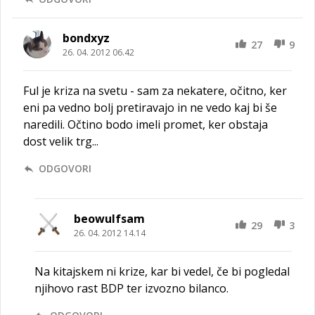
bondxyz
27
9
26. 04. 2012 06.42
Ful je kriza na svetu - sam za nekatere, očitno, ker
eni pa vedno bolj pretiravajo in ne vedo kaj bi še
naredili. Očtino bodo imeli promet, ker obstaja
dost velik trg...
ODGOVORI
beowulfsam
29
3
26. 04. 2012 14.14
Na kitajskem ni krize, kar bi vedel, če bi pogledal
njihovo rast BDP ter izvozno bilanco.