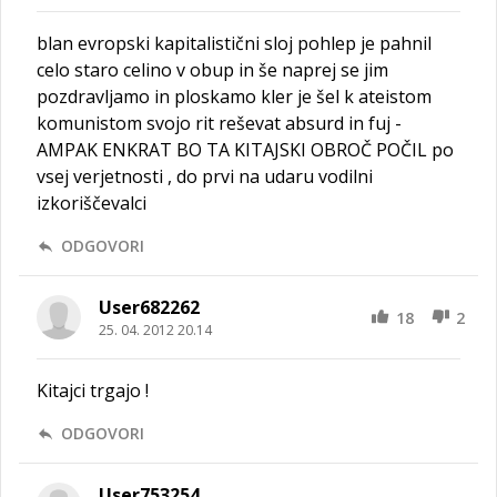
blan evropski kapitalistični sloj pohlep je pahnil
celo staro celino v obup in še naprej se jim
pozdravljamo in ploskamo kler je šel k ateistom
komunistom svojo rit reševat absurd in fuj -
AMPAK ENKRAT BO TA KITAJSKI OBROČ POČIL po
vsej verjetnosti , do prvi na udaru vodilni
izkoriščevalci
ODGOVORI
User682262
18
2
25. 04. 2012 20.14
Kitajci trgajo !
ODGOVORI
User753254