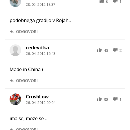
6
1
28. 05. 2012 18.37
podobnega gradijo v Rojah...
ODGOVORI
cedevitka
43
2
26. 04. 2012 16.43
Made in China:)
ODGOVORI
CrushLow
38
1
26. 04. 2012 09.04
ima se, moze se ...
ODGOVORI