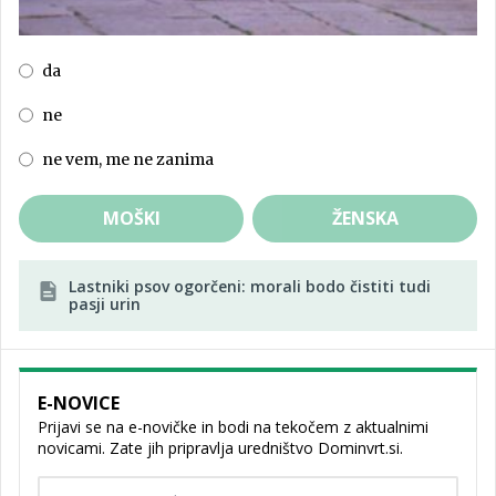
da
ne
ne vem, me ne zanima
MOŠKI
ŽENSKA
Lastniki psov ogorčeni: morali bodo čistiti tudi
pasji urin
E-NOVICE
Prijavi se na e-novičke in bodi na tekočem z aktualnimi
novicami. Zate jih pripravlja uredništvo Dominvrt.si.