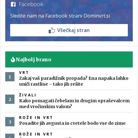
Facebook
Sledite nam na Facebook strani Dominvrt.si
Všečkaj stran
Najbolj brano
VRT
Zakaj vaš paradižnik propada? Ena napaka lahko
uniči rastline – tako jih rešite
ŽIVALI
Kako pomagati čebelam in drugim opraševalcem
med vročinskim valom?
ROŽE IN VRT
Posadite jih avgusta in cvetele bodo vse do zime
ROŽE IN VRT