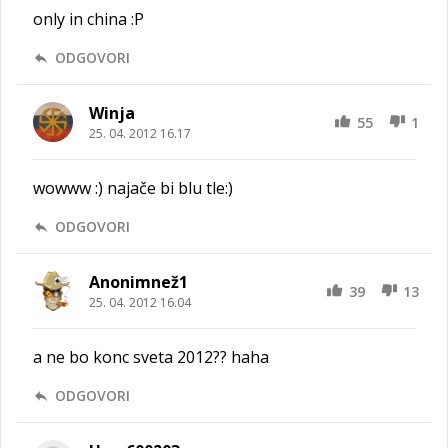
only in china :P
ODGOVORI
Winja
55
1
25. 04. 2012 16.17
wowww :) najače bi blu tle:)
ODGOVORI
Anonimnež1
39
13
25. 04. 2012 16.04
a ne bo konc sveta 2012?? haha
ODGOVORI