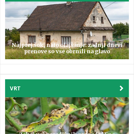
Najprej šok, nato olajšanje: zadnji dnevi
prenove so vse obrnili na glavo
VRT