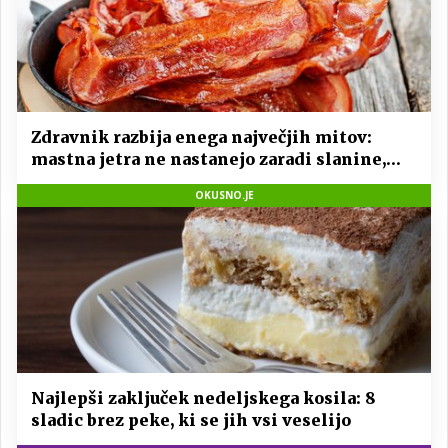
Zdravnik razbija enega največjih mitov:
mastna jetra ne nastanejo zaradi slanine,
temveč zaradi živila, ki ga imamo vsi radi
OKUSNO.JE
Najlepši zaključek nedeljskega kosila: 8
sladic brez peke, ki se jih vsi veselijo