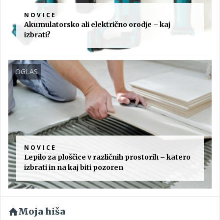
NOVICE
Akumulatorsko ali električno orodje – kaj
izbrati?
OGLAS
NOVICE
Lepilo za ploščice v različnih prostorih – katero
izbrati in na kaj biti pozoren
Moja hiša