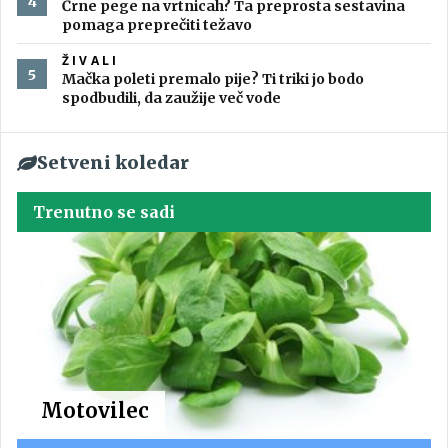
Črne pege na vrtnicah? Ta preprosta sestavina
pomaga preprečiti težavo
ŽIVALI
Mačka poleti premalo pije? Ti triki jo bodo
spodbudili, da zaužije več vode
Setveni koledar
Trenutno se sadi
Motovilec