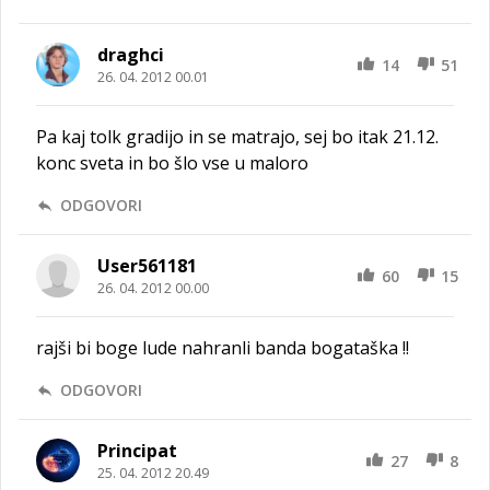
draghci
14
51
26. 04. 2012 00.01
Pa kaj tolk gradijo in se matrajo, sej bo itak 21.12.
konc sveta in bo šlo vse u maloro
ODGOVORI
User561181
60
15
26. 04. 2012 00.00
rajši bi boge lude nahranli banda bogataška !!
ODGOVORI
Principat
27
8
25. 04. 2012 20.49