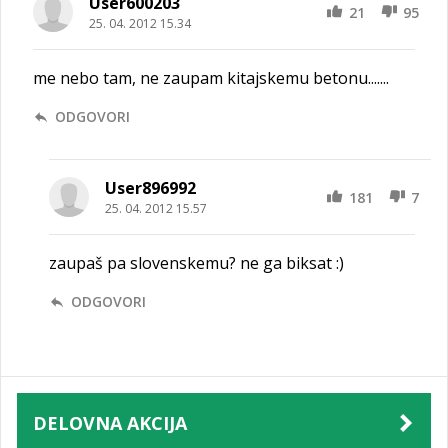
User600203
21
95
25. 04. 2012 15.34
me nebo tam, ne zaupam kitajskemu betonu.......
ODGOVORI
User896992
181
7
25. 04. 2012 15.57
zaupaš pa slovenskemu? ne ga biksat :)
ODGOVORI
DELOVNA AKCIJA