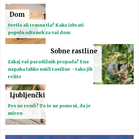
Dom
Svetla ali temna tla? Kako izbrati
popoln odtenek za vaš dom
Sobne rastline
Zakaj vaš paradižnik propada? Ena
napaka lahko uniči rastline – tako jih
rešite
Ljubljenčki
Pes ne renči? To še ne pomeni, da je
miren