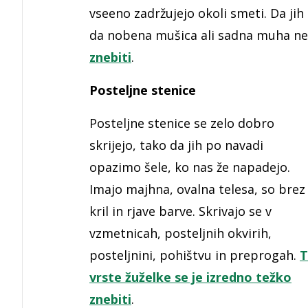
vseeno zadržujejo okoli smeti. Da ji
da nobena mušica ali sadna muha ne 
znebiti
.
Posteljne stenice
Posteljne stenice se zelo dobro
skrijejo, tako da jih po navadi
opazimo šele, ko nas že napadejo.
Imajo majhna, ovalna telesa, so brez
kril in rjave barve. Skrivajo se v
vzmetnicah, posteljnih okvirih,
posteljnini, pohištvu in preprogah.
T
vrste žuželke se je izredno težko
znebiti
.