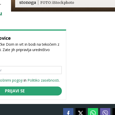
stonoga
FOTO: iStockphoto
r
u
ovice
ičke Dom in vrt in bodi na tekočem z
 Zate jih pripravlja uredništvo
lošnimi pogoji
in
Politiko zasebnosti
.
PRIJAVI SE