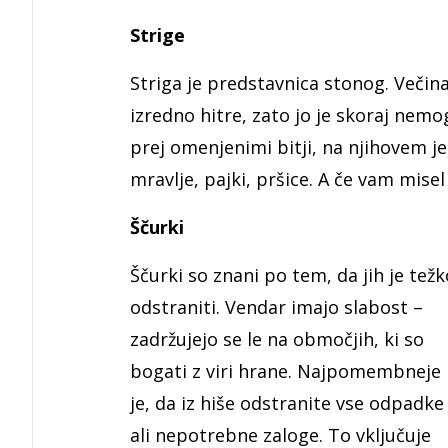
Strige
Striga je predstavnica stonog. Večina 
izredno hitre, zato jo je skoraj nemog
prej omenjenimi bitji, na njihovem je
mravlje, pajki, pršice. A če vam mise
Ščurki
Ščurki so znani po tem, da jih je težk
odstraniti. Vendar imajo slabost –
zadržujejo se le na območjih, ki so
bogati z viri hrane. Najpomembneje
je, da iz hiše odstranite vse odpadke
ali nepotrebne zaloge. To vključuje