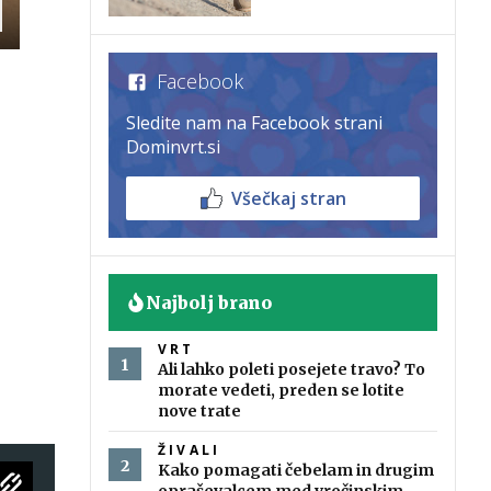
Facebook
Sledite nam na Facebook strani
Dominvrt.si
Všečkaj stran
Najbolj brano
VRT
Ali lahko poleti posejete travo? To
morate vedeti, preden se lotite
nove trate
ŽIVALI
Kako pomagati čebelam in drugim