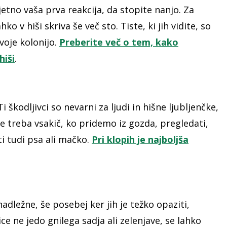
jetno vaša prva reakcija, da stopite nanjo. Za
hko v hiši skriva še več sto. Tiste, ki jih vidite, so
voje kolonijo.
Preberite več o tem, kako
hiši
.
 škodljivci so nevarni za ljudi in hišne ljubljenčke,
je treba vsakič, ko pridemo iz gozda, pregledati,
i tudi psa ali mačko.
Pri klopih je najboljša
adležne, še posebej ker jih je težko opaziti,
 ne jedo gnilega sadja ali zelenjave, se lahko