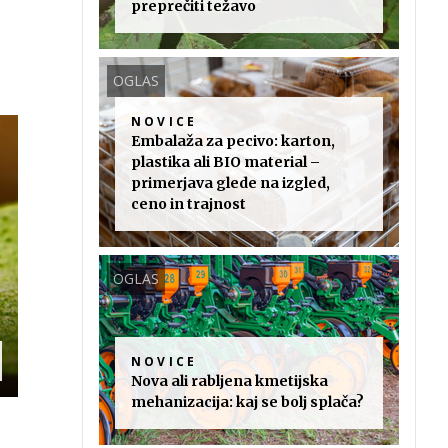
preprečiti težavo
OGLAS
NOVICE
Embalaža za pecivo: karton,
plastika ali BIO material –
primerjava glede na izgled,
ceno in trajnost
OGLAS
NOVICE
Nova ali rabljena kmetijska
mehanizacija: kaj se bolj splača?