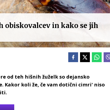
h obiskovalcev in kako se jih
re od teh hišnih žuželk so dejansko
. Kakor koli že, če vam dotični cimri' niso
ti.