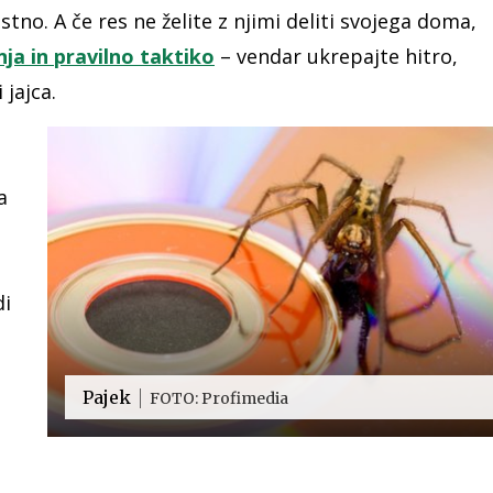
istno. A če res ne želite z njimi deliti svojega doma,
nja in pravilno taktiko
– vendar ukrepajte hitro,
 jajca.
a
di
Pajek
FOTO: Profimedia