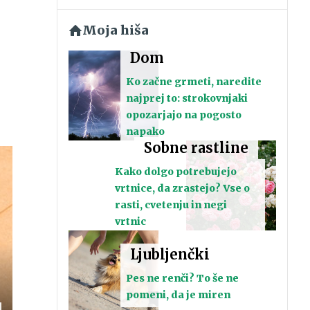
Moja hiša
Dom
Ko začne grmeti, naredite
najprej to: strokovnjaki
opozarjajo na pogosto
napako
Sobne rastline
Kako dolgo potrebujejo
vrtnice, da zrastejo? Vse o
rasti, cvetenju in negi
vrtnic
Ljubljenčki
Pes ne renči? To še ne
pomeni, da je miren