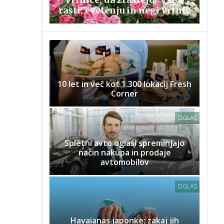
rasti, cvetenju in negi vrtnic
10 let in več kot 1.300 lokacij Fresh
Corner
OGLAS
Spletni avto oglasi spreminjajo
način nakupa in prodaje
avtomobilov
OGLAS
Havaianas japonke: zakaj jih