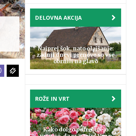
DELOVNA AKCIJA
Najprej šok, nato olajšanje:
zadnji dnevi prenove so vse
obrnili na glavo
ROŽE IN VRT
Kako dolgo potrebujejo
vrtnice, da zrastejo? Vse o