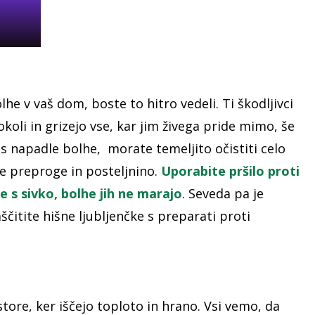
olhe v vaš dom, boste to hitro vedeli. Ti škodljivci
okoli in grizejo vse, kar jim živega pride mimo, še
as napadle bolhe, morate temeljito očistiti celo
se preproge in posteljnino.
Uporabite pršilo proti
e s sivko, bolhe jih ne marajo
. Seveda pa je
ščitite hišne ljubljenčke s preparati proti
tore, ker iščejo toploto in hrano. Vsi vemo, da