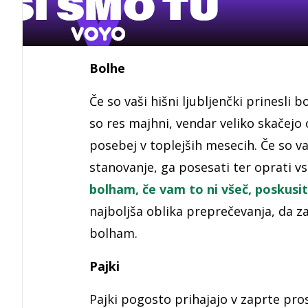
Bolhe
Če so vaši hišni ljubljenčki prinesli b
so res majhni, vendar veliko skačejo 
posebej v toplejših mesecih. Če so v
stanovanje, ga posesati ter oprati v
bolham, če vam to ni všeč, poskusit
najboljša oblika preprečevanja, da za
bolham.
Pajki
Pajki pogosto prihajajo v zaprte pros