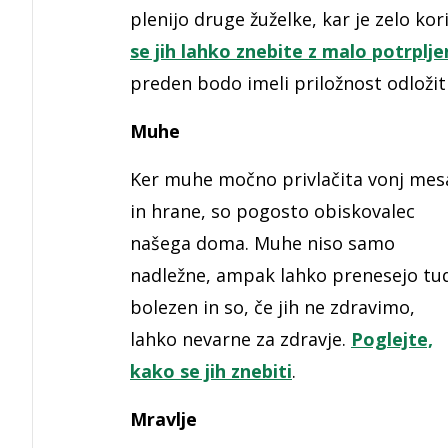
plenijo druge žuželke, kar je zelo kor
se jih lahko znebite z malo potrplje
preden bodo imeli priložnost odložiti
Muhe
Ker muhe močno privlačita vonj mes
in hrane, so pogosto obiskovalec
našega doma. Muhe niso samo
nadležne, ampak lahko prenesejo tu
bolezen in so, če jih ne zdravimo,
lahko nevarne za zdravje.
Poglejte,
kako se jih znebiti
.
Mravlje