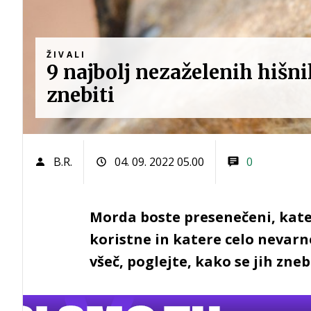
ŽIVALI
9 najbolj nezaželenih hišni
znebiti
B.R.
04. 09. 2022 05.00
0
Morda boste presenečeni, kate
koristne in katere celo nevarne
všeč, poglejte, kako se jih znebi