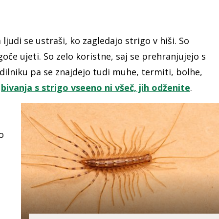
ljudi se ustraši, ko zagledajo strigo v hiši. So
oče ujeti. So zelo koristne, saj se prehranjujejo s
dilniku pa se znajdejo tudi muhe, termiti, bolhe,
l
bivanja s strigo vseeno ni všeč, jih odženite
.
o