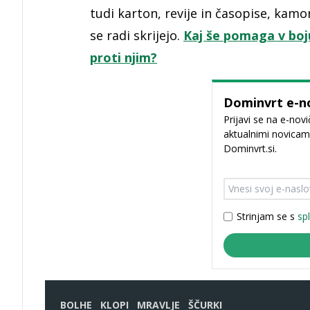
tudi karton, revije in časopise, kamo
se radi skrijejo.
Kaj še pomaga v boj
proti njim?
Dominvrt e-n
Prijavi se na e-nov
aktualnimi novicami.
Dominvrt.si.
Strinjam se s
sp
BOLHE
KLOPI
MRAVLJE
ŠČURKI