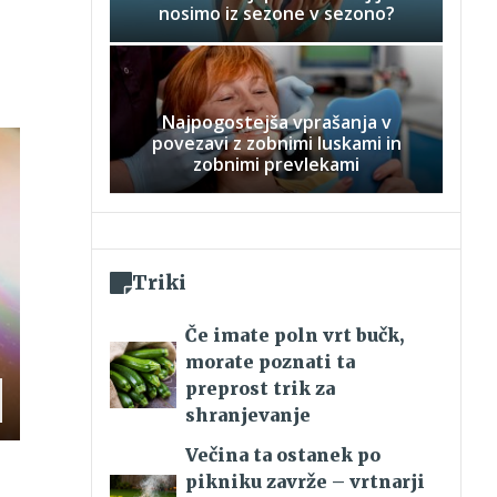
nosimo iz sezone v sezono?
Najpogostejša vprašanja v
povezavi z zobnimi luskami in
zobnimi prevlekami
Triki
Če imate poln vrt bučk,
morate poznati ta
preprost trik za
shranjevanje
Večina ta ostanek po
pikniku zavrže – vrtnarji