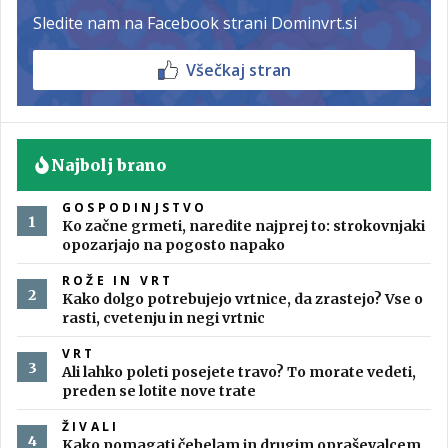
Sledite nam na Facebook strani Dominvrt.si
Všečkaj stran
Najbolj brano
GOSPODINJSTVO
Ko začne grmeti, naredite najprej to: strokovnjaki
opozarjajo na pogosto napako
ROŽE IN VRT
Kako dolgo potrebujejo vrtnice, da zrastejo? Vse o
rasti, cvetenju in negi vrtnic
VRT
Ali lahko poleti posejete travo? To morate vedeti,
preden se lotite nove trate
ŽIVALI
Kako pomagati čebelam in drugim opraševalcem