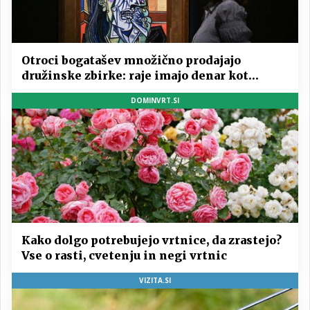
Otroci bogatašev množično prodajajo
družinske zbirke: raje imajo denar kot
umetnine
DOMINVRT.SI
Kako dolgo potrebujejo vrtnice, da zrastejo?
Vse o rasti, cvetenju in negi vrtnic
VIZITA.SI