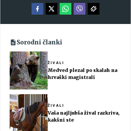
Sorodni članki
ŽIVALI
Medved plezal po skalah na
hrvaški magistrali
ŽIVALI
Vaša najljubša žival razkriva,
kakšni ste