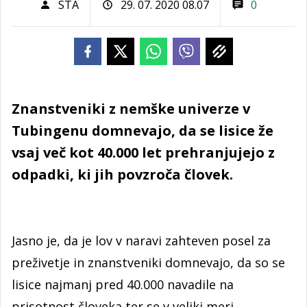
STA
29. 07. 2020 08.07
0
Znanstveniki z nemške univerze v
Tubingenu domnevajo, da se lisice že
vsaj več kot 40.000 let prehranjujejo z
odpadki, ki jih povzroča človek.
Jasno je, da je lov v naravi zahteven posel za
preživetje in znanstveniki domnevajo, da so se
lisice najmanj pred 40.000 navadile na
prisotnost človeka ter se v veliki meri