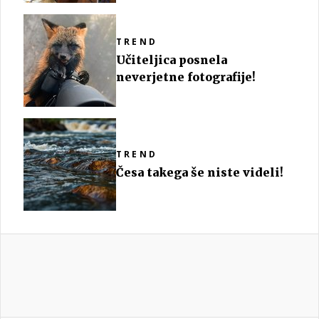
TREND
Učiteljica posnela
neverjetne fotografije!
TREND
Česa takega še niste videli!