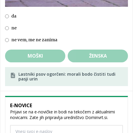
da
ne
ne vem, me ne zanima
MOŠKI
ŽENSKA
Lastniki psov ogorčeni: morali bodo čistiti tudi
pasji urin
E-NOVICE
Prijavi se na e-novičke in bodi na tekočem z aktualnimi
novicami. Zate jih pripravlja uredništvo Dominvrt.si.