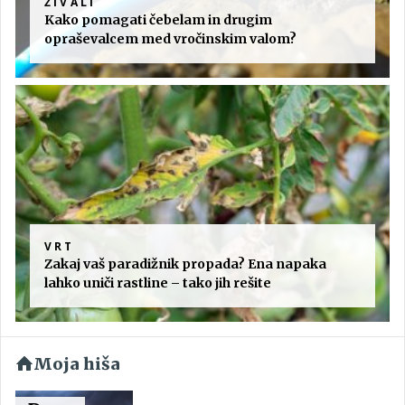
ŽIVALI
Kako pomagati čebelam in drugim
opraševalcem med vročinskim valom?
VRT
Zakaj vaš paradižnik propada? Ena napaka
lahko uniči rastline – tako jih rešite
Moja hiša