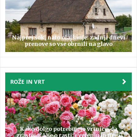
Najprej šok, nato olajšanje: zadnji dnevi
prenove so vse obrnili na glavo
ROŽE IN VRT
Kako dolgo potrebujejo vrtnice, da
zrastejo? Vse o rasti, cvetenju in negi