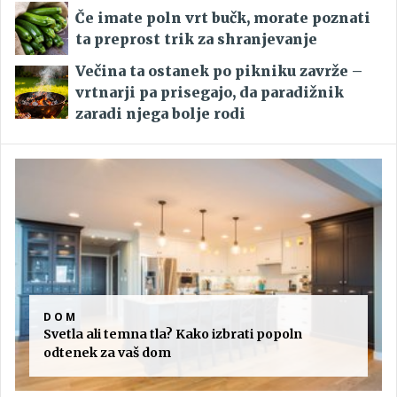
Če imate poln vrt bučk, morate poznati
ta preprost trik za shranjevanje
Večina ta ostanek po pikniku zavrže –
vrtnarji pa prisegajo, da paradižnik
zaradi njega bolje rodi
DOM
Svetla ali temna tla? Kako izbrati popoln
odtenek za vaš dom