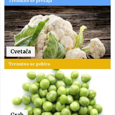
Trenutno se presaja
Cvetača
Trenutno se pobira
Grah