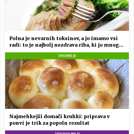
Polna je nevarnih toksinov, a jo imamo vsi
radi: to je najbolj nezdrava riba, ki jo mnogi
redno uživajo
OKUSNO.JE
Najmehkejši domači kruhki: priprava v
ponvi je trik za popoln rezultat
ZADOVOLJNA.SI