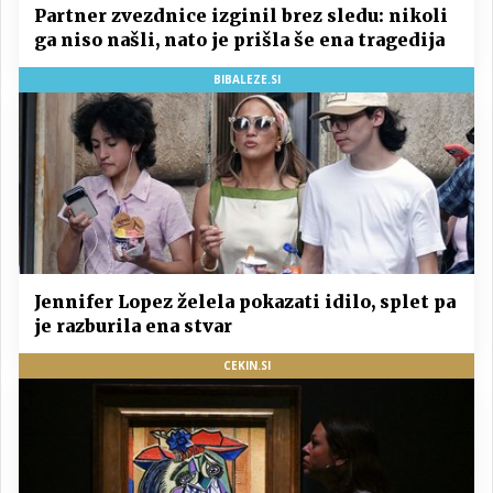
Partner zvezdnice izginil brez sledu: nikoli
ga niso našli, nato je prišla še ena tragedija
BIBALEZE.SI
Jennifer Lopez želela pokazati idilo, splet pa
je razburila ena stvar
CEKIN.SI