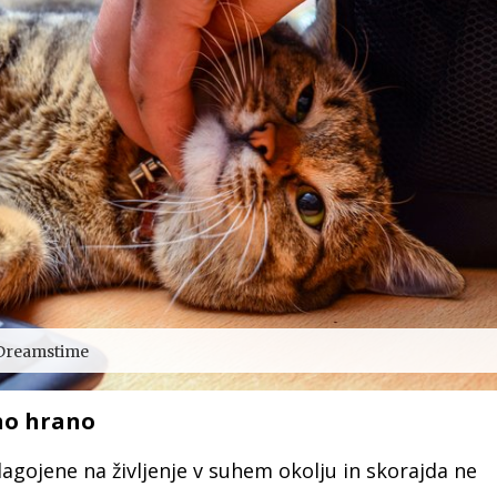
Dreamstime
ho hrano
agojene na življenje v suhem okolju in skorajda ne