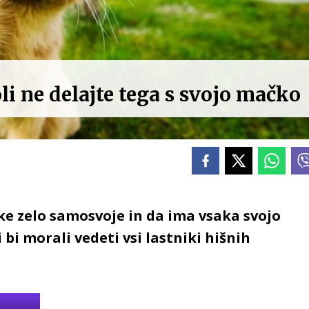
li ne delajte tega s svojo mačko
ke zelo samosvoje in da ima vsaka svojo
bi morali vedeti vsi lastniki hišnih