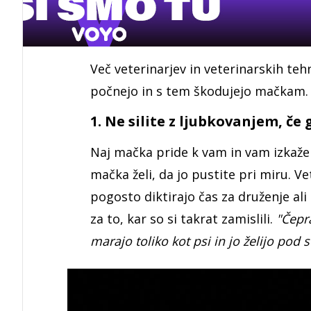
Več veterinarjev in veterinarskih teh
počnejo in s tem škodujejo mačkam
1. Ne silite z ljubkovanjem, č
Naj mačka pride k vam in vam izkaže 
mačka želi, da jo pustite pri miru. 
pogosto diktirajo čas za druženje ali 
za to, kar so si takrat zamislili.
"Čepra
marajo toliko kot psi in jo želijo pod 