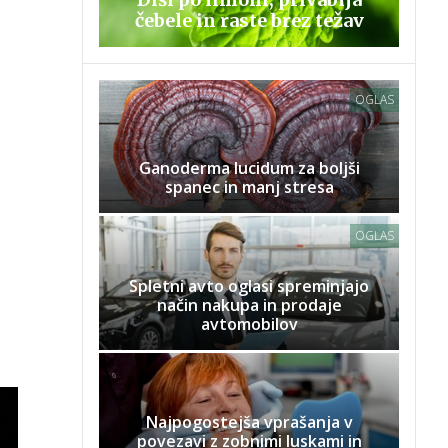
čebele in raste brez težav
OGLAS
Ganoderma lucidum za boljši
spanec in manj stresa
OGLAS
Spletni avto oglasi spreminjajo
način nakupa in prodaje
avtomobilov
Najpogostejša vprašanja v
povezavi z zobnimi luskami in