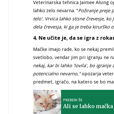
Veterinarska tehnica Jaimee Alsing o
lahko zelo nevarna. "
Požiranje preje p
telo'. Vrvica lahko stisne črevesje, k
dela črevesja, ki ga je treba kirurško o
4. Ne učite je, da se igra z rok
Mačke imajo rade, ko se nekaj premika
svetlobo, vendar jim pri igranju ne na
nekaj, kar bi lahko 'lovila', bo igranj
potencialno nevarno,"
opozarja veteri
predmet, igračo, na katero se bo ma
PREBERI ŠE
Ali se lahko mačka