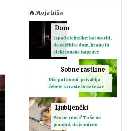
Moja hiša
Dom
Izpad elektrike: kaj storiti,
da zaščitite dom, hrano in
elektronske naprave
Sobne rastline
Diši po limoni, privablja
čebele in raste brez težav
Ljubljenčki
Pes ne renči? To še ne
pomeni, da je miren