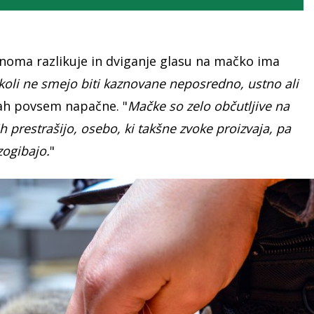
noma razlikuje in dviganje glasu na mačko ima
koli ne smejo biti kaznovane neposredno, ustno ali
ah povsem napačne. "
Mačke so zelo občutljive na
h prestrašijo, osebo, ki takšne zvoke proizvaja, pa
zogibajo.
"