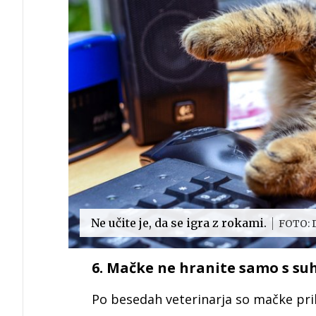
Ne učite je, da se igra z rokami.
FOTO: 
6. Mačke ne hranite samo s su
Po besedah veterinarja so mačke pril