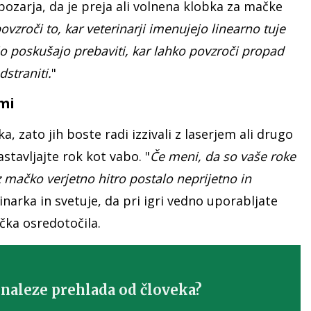
pozarja, da je preja ali volnena klobka za mačke
ovzroči to, kar veterinarji imenujejo linearno tuje
o jo poskušajo prebaviti, kar lahko povzroči propad
dstraniti.
"
ami
, zato jih boste radi izzivali z laserjem ali drugo
stavljajte rok kot vabo. "
Če meni, da so vaše roke
e z mačko verjetno hitro postalo neprijetno in
narka in svetuje, da pri igri vedno uporabljate
čka osredotočila.
 naleze prehlada od človeka?