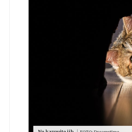
Ne kaznujte jih.
FOTO: Dreamstime