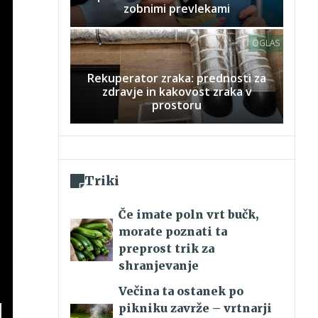
zobnimi prevlekami
OGLAS
Rekuperator zraka: prednosti za
zdravje in kakovost zraka v
prostoru
Triki
Če imate poln vrt bučk,
morate poznati ta
preprost trik za
shranjevanje
Večina ta ostanek po
pikniku zavrže – vrtnarji