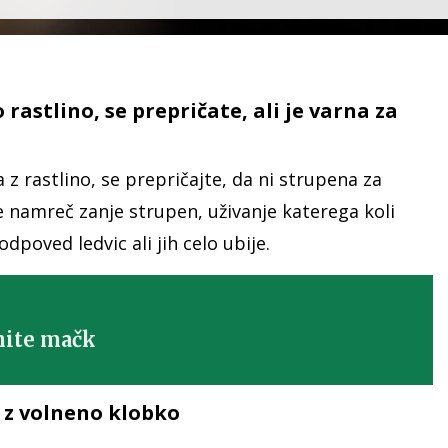
rastlino, se prepričate, ali je varna za
z rastlino, se prepričajte, da ni strupena za
 je namreč zanje strupen, uživanje katerega koli
dpoved ledvic ali jih celo ubije.
nite mačk
a z volneno klobko