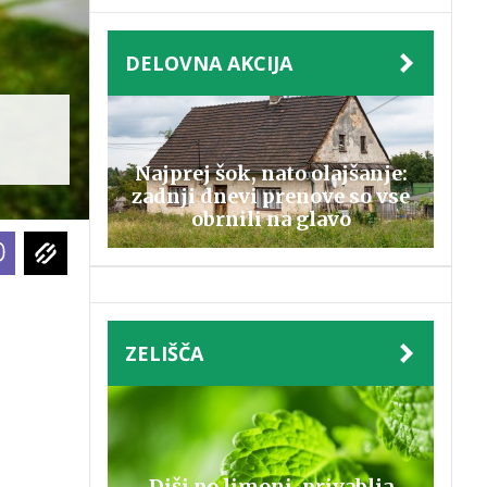
DELOVNA AKCIJA
Najprej šok, nato olajšanje:
zadnji dnevi prenove so vse
obrnili na glavo
ZELIŠČA
Diši po limoni, privablja