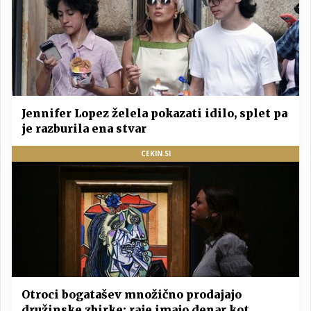
Jennifer Lopez želela pokazati idilo, splet pa
je razburila ena stvar
CEKIN.SI
Otroci bogatašev množično prodajajo
družinske zbirke: raje imajo denar kot