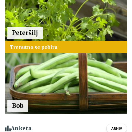
Peteršilj
Trenutno se pobira
Bob
Anketa
ARHIV