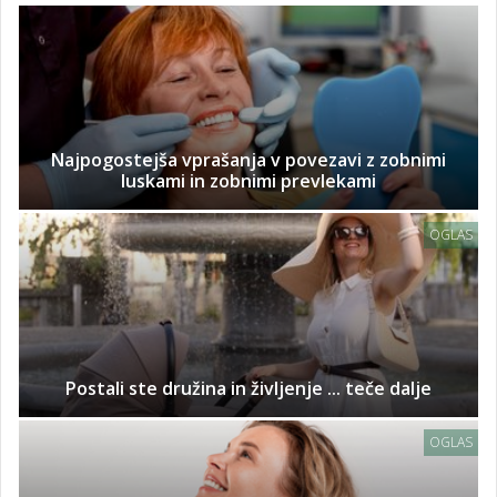
Najpogostejša vprašanja v povezavi z zobnimi
luskami in zobnimi prevlekami
OGLAS
Postali ste družina in življenje ... teče dalje
OGLAS