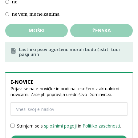
ne
ne vem, me ne zanima
MOŠKI
ŽENSKA
Lastniki psov ogorčeni: morali bodo čistiti tudi
pasji urin
E-NOVICE
Prijavi se na e-novičke in bodi na tekočem z aktualnimi
novicami. Zate jih pripravlja uredništvo Dominvrt.si.
Strinjam se s
splošnimi pogoji
in
Politiko zasebnosti
.