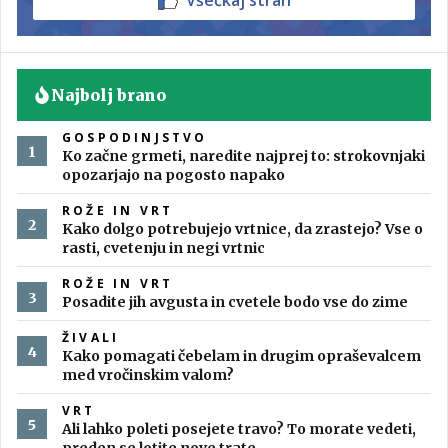
Všečkaj stran
Najbolj brano
GOSPODINJSTVO
Ko začne grmeti, naredite najprej to: strokovnjaki
opozarjajo na pogosto napako
ROŽE IN VRT
Kako dolgo potrebujejo vrtnice, da zrastejo? Vse o
rasti, cvetenju in negi vrtnic
ROŽE IN VRT
Posadite jih avgusta in cvetele bodo vse do zime
ŽIVALI
Kako pomagati čebelam in drugim opraševalcem
med vročinskim valom?
VRT
Ali lahko poleti posejete travo? To morate vedeti,