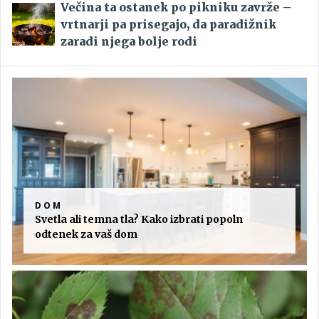
Večina ta ostanek po pikniku zavrže –
vrtnarji pa prisegajo, da paradižnik
zaradi njega bolje rodi
DOM
Svetla ali temna tla? Kako izbrati popoln
odtenek za vaš dom