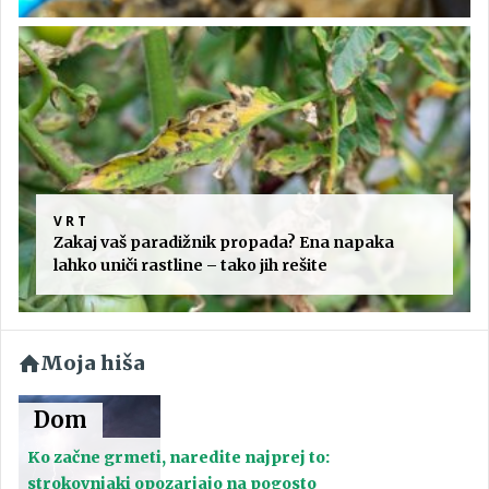
VRT
Zakaj vaš paradižnik propada? Ena napaka
lahko uniči rastline – tako jih rešite
Moja hiša
Dom
Ko začne grmeti, naredite najprej to:
strokovnjaki opozarjajo na pogosto