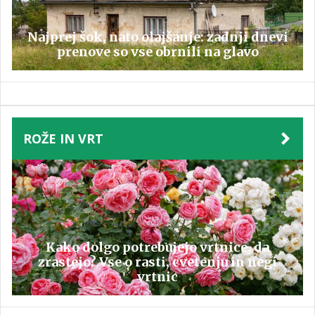
Najprej šok, nato olajšanje: zadnji dnevi
prenove so vse obrnili na glavo
ROŽE IN VRT
Kako dolgo potrebujejo vrtnice, da
zrastejo? Vse o rasti, cvetenju in negi
vrtnic