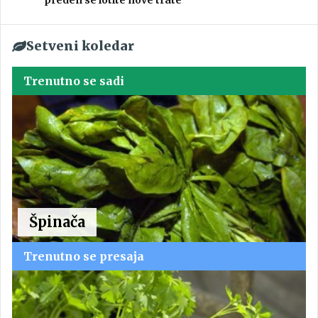
preden se lotite nove trate
Setveni koledar
Trenutno se sadi
Špinača
Trenutno se presaja