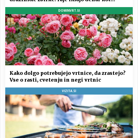
umetnine
DOMINVRT.SI
Kako dolgo potrebujejo vrtnice, da zrastejo?
Vse o rasti, cvetenju in negi vrtnic
VIZITA.SI