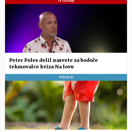
TV ODDAJE
Peter Poles delil nasvete za bodoče
tekmovalce kviza Na lovu
VIZITA.SI