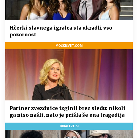
Hčerki slavnega igralca sta ukradli vso
pozornost
MOSKISVET.COM
Partner zvezdnice izginil brez sledu: nikoli
ga niso našli, nato je prišla še ena tragedija
BIBALEZE.SI