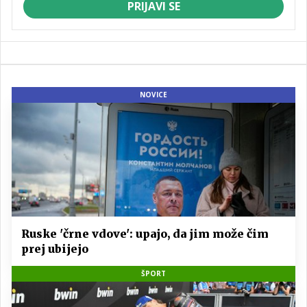
PRIJAVI SE
NOVICE
Ruske 'črne vdove': upajo, da jim može čim
prej ubijejo
ŠPORT