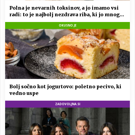
Polna je nevarnih toksinov, a jo imamo vsi
radi: to je najbolj nezdrava riba, ki jo mnogi
redno uživajo
OKUSNO.JE
Bolj sočno kot jogurtovo: poletno pecivo, ki
vedno uspe
ZADOVOLJNA.SI