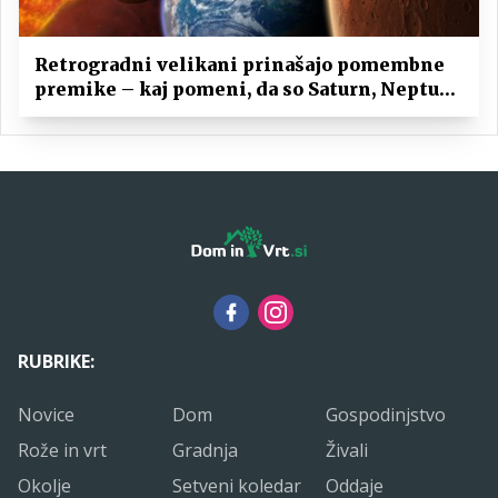
Retrogradni velikani prinašajo pomembne
premike – kaj pomeni, da so Saturn, Neptun
in Pluton hkrati retrogradni?
RUBRIKE:
Novice
Dom
Gospodinjstvo
Rože in vrt
Gradnja
Živali
Okolje
Setveni koledar
Oddaje