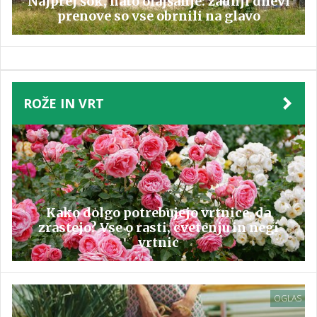
Najprej šok, nato olajšanje: zadnji dnevi
prenove so vse obrnili na glavo
ROŽE IN VRT
Kako dolgo potrebujejo vrtnice, da
zrastejo? Vse o rasti, cvetenju in negi
vrtnic
OGLAS