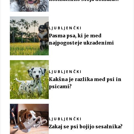
zvezda
LJUBLJENČKI
Pasma psa, ki je med
najpogosteje ukradenimi
LJUBLJENČKI
Kakšna je razlika med psi in
psicami?
LJUBLJENČKI
Zakaj se psi bojijo sesalnika?