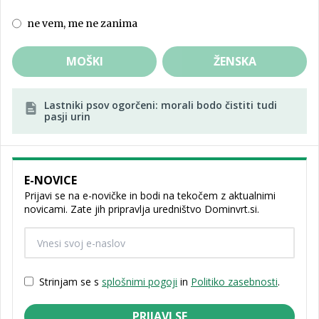
ne vem, me ne zanima
MOŠKI
ŽENSKA
Lastniki psov ogorčeni: morali bodo čistiti tudi
pasji urin
E-NOVICE
Prijavi se na e-novičke in bodi na tekočem z aktualnimi
novicami. Zate jih pripravlja uredništvo Dominvrt.si.
Strinjam se s
splošnimi pogoji
in
Politiko zasebnosti
.
PRIJAVI SE