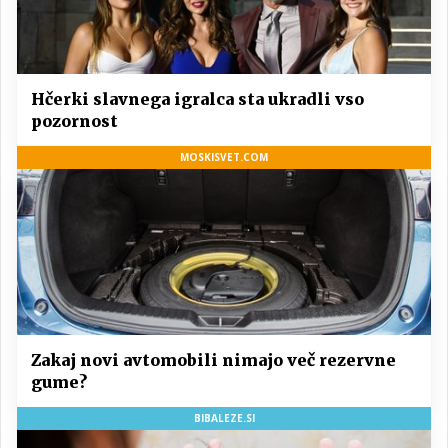
Hčerki slavnega igralca sta ukradli vso
pozornost
MOSKISVET.COM
Zakaj novi avtomobili nimajo več rezervne
gume?
BIBALEZE.SI