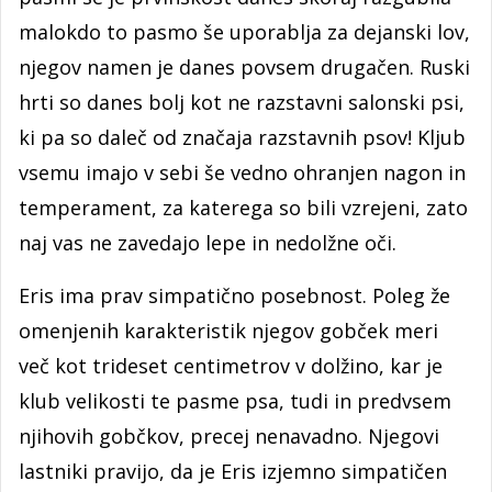
malokdo to pasmo še uporablja za dejanski lov,
njegov namen je danes povsem drugačen. Ruski
hrti so danes bolj kot ne razstavni salonski psi,
ki pa so daleč od značaja razstavnih psov! Kljub
vsemu imajo v sebi še vedno ohranjen nagon in
temperament, za katerega so bili vzrejeni, zato
naj vas ne zavedajo lepe in nedolžne oči.
Eris ima prav simpatično posebnost. Poleg že
omenjenih karakteristik njegov gobček meri
več kot trideset centimetrov v dolžino, kar je
klub velikosti te pasme psa, tudi in predvsem
njihovih gobčkov, precej nenavadno. Njegovi
lastniki pravijo, da je Eris izjemno simpatičen