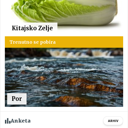
Kitajsko Zelje
Trenutno se pobira
Por
Anketa
ARHIV