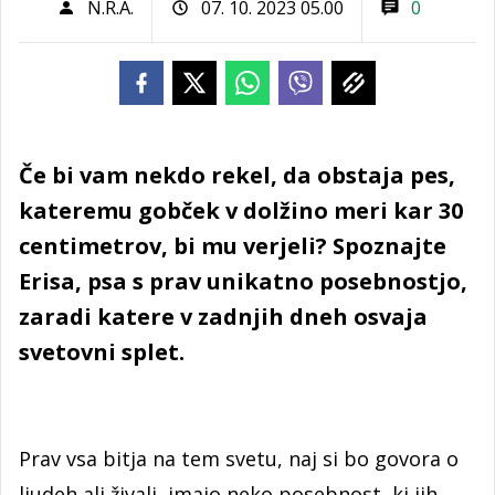
N.R.A.
07. 10. 2023 05.00
0
Če bi vam nekdo rekel, da obstaja pes,
kateremu gobček v dolžino meri kar 30
centimetrov, bi mu verjeli? Spoznajte
Erisa, psa s prav unikatno posebnostjo,
zaradi katere v zadnjih dneh osvaja
svetovni splet.
Prav vsa bitja na tem svetu, naj si bo govora o
ljudeh ali živali, imajo neko posebnost, ki jih