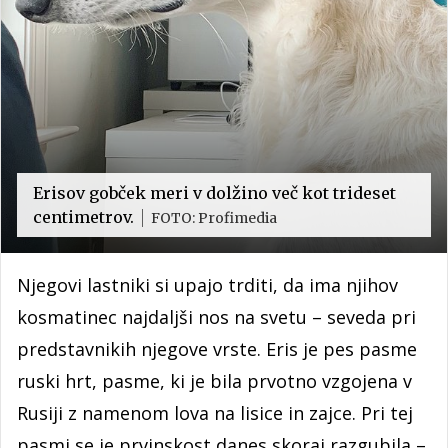
Erisov gobček meri v dolžino več kot trideset
centimetrov.
FOTO: Profimedia
Njegovi lastniki si upajo trditi, da ima njihov
kosmatinec najdaljši nos na svetu – seveda pri
predstavnikih njegove vrste. Eris je pes pasme
ruski hrt, pasme, ki je bila prvotno vzgojena v
Rusiji z namenom lova na lisice in zajce. Pri tej
pasmi se je prvinskost danes skoraj razgubila –