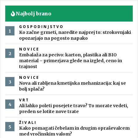
Najbolj brano
GOSPODINJSTVO
Ko začne grmeti, naredite najprej to: strokovnjaki
opozarjajo na pogosto napako
NOVICE
Embalaža za pecivo: karton, plastika ali BIO
material – primerjava glede na izgled, ceno in
trajnost
NOVICE
Nova ali rabljena kmetijska mehanizacija: kaj se
bolj splača?
VRT
Ali lahko poleti posejete travo? To morate vedeti,
preden se lotite nove trate
ŽIVALI
Kako pomagati čebelam in drugim opraševalcem
med vročinskim valom?