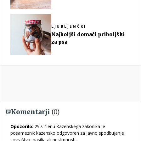
LJUBLJENČKI
Najboljši domači priboljški
za psa
Komentarji
(0)
Opozorilo:
297. členu Kazenskega zakonika je
posameznik kazensko odgovoren za javno spodbujanje
sovraštva, nasilja ali nestrpnosti.