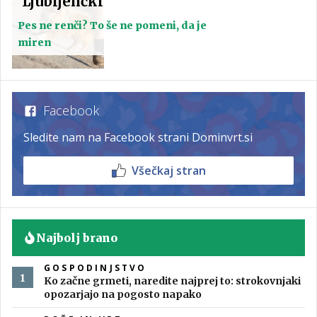
Ljubljenčki
Pes ne renči? To še ne pomeni, da je
miren
Facebook
Sledite nam na Facebook strani Dominvrt.si
Všečkaj stran
Najbolj brano
GOSPODINJSTVO
Ko začne grmeti, naredite najprej to: strokovnjaki
opozarjajo na pogosto napako