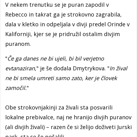
V nekem trenutku se je puran zapodil v
Rebecco in takrat ga je strokovno zagrabila,
dala v kletko in odpeljala v divji predel Orinde v
Kaliforniji, kjer se je pridružil ostalim divjim
puranom.
"
Če ga danes ne bi ujeli, bi bil verjetno
evtanaziran
," je še dodala Dmytrykova. "
In žival
ne bi smela umreti samo zato, ker je človek
zamočil.
"
Obe strokovnjakinji za živali sta posvarili
lokalne prebivalce, naj ne hranijo divjih puranov
(ali divjih živali) – razen če si želijo doživeti Jurski
park, sta se še pošalili.