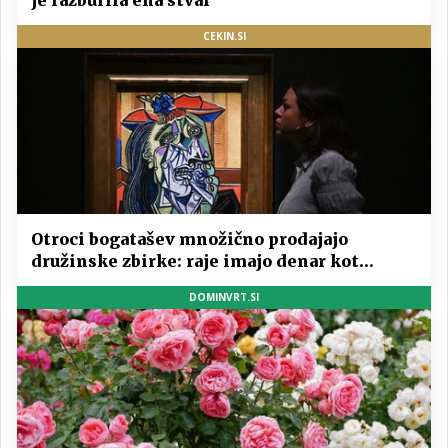
je razburila ena stvar
CEKIN.SI
Otroci bogatašev množično prodajajo
družinske zbirke: raje imajo denar kot
umetnine
DOMINVRT.SI