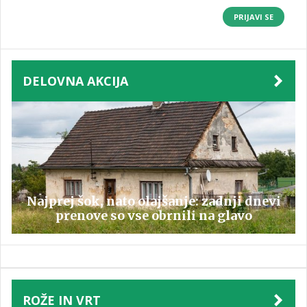
PRIJAVI SE
DELOVNA AKCIJA
Najprej šok, nato olajšanje: zadnji dnevi
prenove so vse obrnili na glavo
ROŽE IN VRT