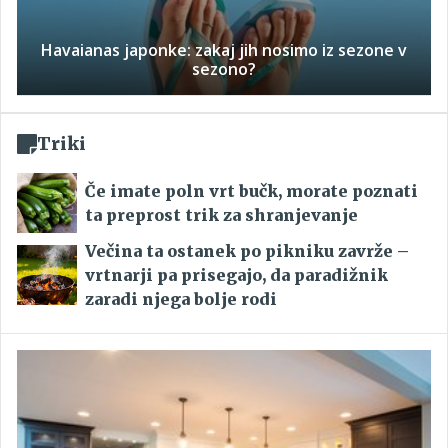
Havaianas japonke: zakaj jih nosimo iz sezone v
sezono?
Triki
Če imate poln vrt bučk, morate poznati
ta preprost trik za shranjevanje
Večina ta ostanek po pikniku zavrže –
vrtnarji pa prisegajo, da paradižnik
zaradi njega bolje rodi