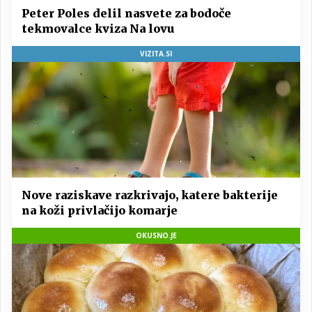
Peter Poles delil nasvete za bodoče
tekmovalce kviza Na lovu
VIZITA.SI
Nove raziskave razkrivajo, katere bakterije
na koži privlačijo komarje
OKUSNO.JE