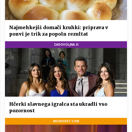
Najmehkejši domači kruhki: priprava v
ponvi je trik za popoln rezultat
ZADOVOLJNA.SI
Hčerki slavnega igralca sta ukradli vso
pozornost
MOSKISVET.COM