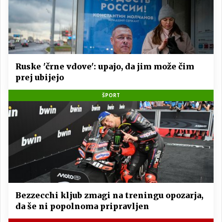
Ruske 'črne vdove': upajo, da jim može čim
prej ubijejo
ŠPORT
Bezzecchi kljub zmagi na treningu opozarja,
da še ni popolnoma pripravljen