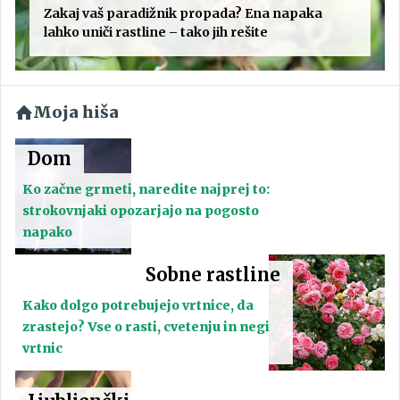
Zakaj vaš paradižnik propada? Ena napaka
lahko uniči rastline – tako jih rešite
Moja hiša
Dom
Ko začne grmeti, naredite najprej to:
strokovnjaki opozarjajo na pogosto
napako
Sobne rastline
Kako dolgo potrebujejo vrtnice, da
zrastejo? Vse o rasti, cvetenju in negi
vrtnic