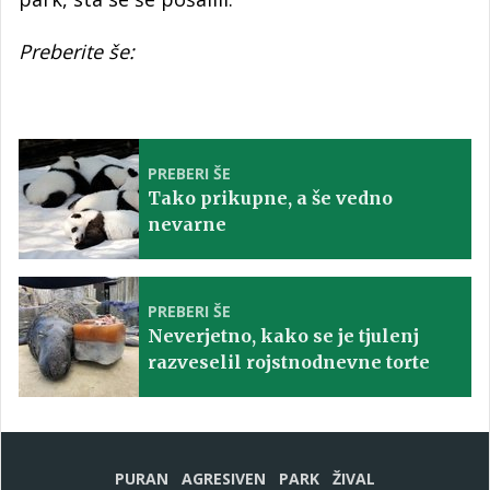
Preberite še:
PREBERI ŠE
Tako prikupne, a še vedno
nevarne
PREBERI ŠE
Neverjetno, kako se je tjulenj
razveselil rojstnodnevne torte
PURAN
AGRESIVEN
PARK
ŽIVAL