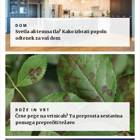
DOM
Svetla ali temna tla? Kako izbrati popoln
odtenek za vaš dom
ROŽE IN VRT
Črne pege na vrtnicah? Ta preprosta sestavina
pomaga preprečiti težavo