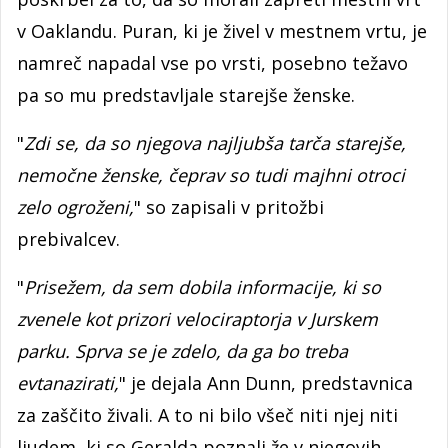
v Oaklandu. Puran, ki je živel v mestnem vrtu, je
namreč napadal vse po vrsti, posebno težavo
pa so mu predstavljale starejše ženske.
"
Zdi se, da so njegova najljubša tarča starejše,
nemočne ženske, čeprav so tudi majhni otroci
zelo ogroženi,
" so zapisali v pritožbi
prebivalcev.
"
Prisežem, da sem dobila informacije, ki so
zvenele kot prizori velociraptorja v Jurskem
parku. Sprva se je zdelo, da ga bo treba
evtanazirati,
" je dejala Ann Dunn, predstavnica
za zaščito živali. A to ni bilo všeč niti njej niti
ljudem, ki so Geralda poznali že v njegovih