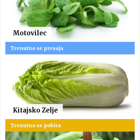
Motovilec
Trenutno se presaja
Kitajsko Zelje
Trenutno se pobira