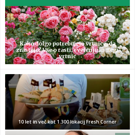
Kako dolgo potrebujejo vrtnice, da
zrastejo? Vse o rasti, cvetenju in negi
vrtnic
10 let in več kot 1.300 lokacij Fresh Corner