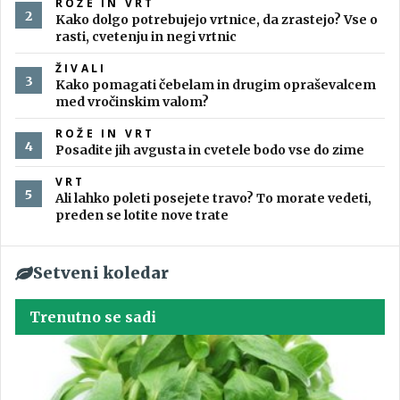
ROŽE IN VRT
Kako dolgo potrebujejo vrtnice, da zrastejo? Vse o
rasti, cvetenju in negi vrtnic
ŽIVALI
Kako pomagati čebelam in drugim opraševalcem
med vročinskim valom?
ROŽE IN VRT
Posadite jih avgusta in cvetele bodo vse do zime
VRT
Ali lahko poleti posejete travo? To morate vedeti,
preden se lotite nove trate
Setveni koledar
Trenutno se sadi