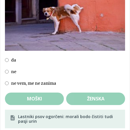
da
ne
ne vem, me ne zanima
MOŠKI
ŽENSKA
Lastniki psov ogorčeni: morali bodo čistiti tudi
pasji urin