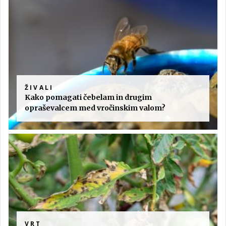
ŽIVALI
Kako pomagati čebelam in drugim
opraševalcem med vročinskim valom?
VRT