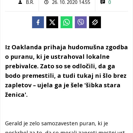
B.R.
26. 10. 2020 14.55
0
Iz Oaklanda prihaja hudomušna zgodba
o puranu, ki je ustrahoval lokalne
prebivalce. Zato so se odločili, da ga
bodo premestili, a tudi tukaj ni šlo brez
zapletov – ujela ga je šele 'šibka stara
ženica'.
Gerald je zelo samozavesten puran, ki je
poskrbel za to, da so morali zapreti mestni vrt