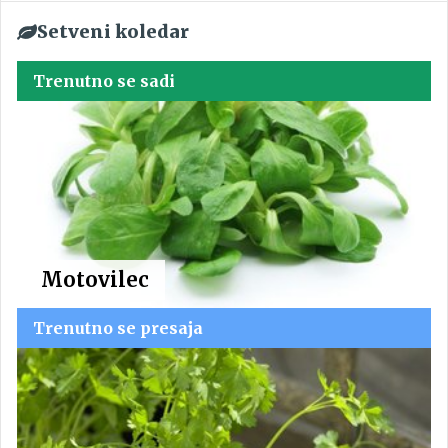
Setveni koledar
Trenutno se sadi
Motovilec
Trenutno se presaja