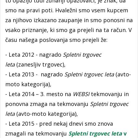
to opazijo tudi zunanji opazovalci, je znak, da
smo na pravi poti. Hvaležni smo vsem kupcem
za njihovo izkazano zaupanje in smo ponosni na
vsako priznanje, ki smo ga prejeli na ta račun. V
času našega poslovanja smo prejeli že:
- Leta 2012 - nagrado
Spletni trgovec
leta
(zanesljiv trgovec),
- Leta 2013 - nagrado
Spletni trgovec leta
(avto-
moto kategorija),
- Leta 2014 – 3. mesto na
WEBSI
tekmovanju in
ponovna zmaga na tekmovanju
Spletni trgovec
leta
(avto-moto kategorija),
- Leta 2015 - pred nekaj dnevi smo znova
zmagali na tekmovanju
Spletni trgovec leta
v