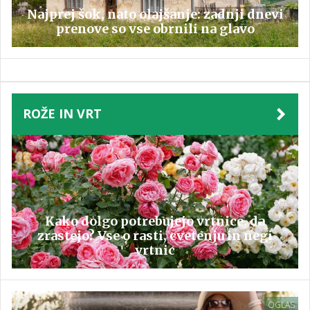
Najprej šok, nato olajšanje: zadnji dnevi
prenove so vse obrnili na glavo
ROŽE IN VRT
Kako dolgo potrebujejo vrtnice, da
zrastejo? Vse o rasti, cvetenju in negi
vrtnic
OGLAS