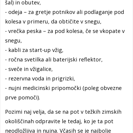
šal) in obutev,
- odeja – za gretje potnikov ali podlaganje pod
kolesa v primeru, da obtičite v snegu,
- vrečka peska – za pod kolesa, če se vkopate v
snegu,
- kabli za start-up vžig,
- ročna svetilka ali baterijski reflektor,
- sveče in vžigalice,
- rezervna voda in prigrizki,
- nujni medicinski pripomočki (poleg obvezne
prve pomoči).
Pozimi naj velja, da se na pot v težkih zimskih
okoliščinah odpravite le tedaj, ko je ta pot
neodložljiva in nujna. Včasih se je najbolje