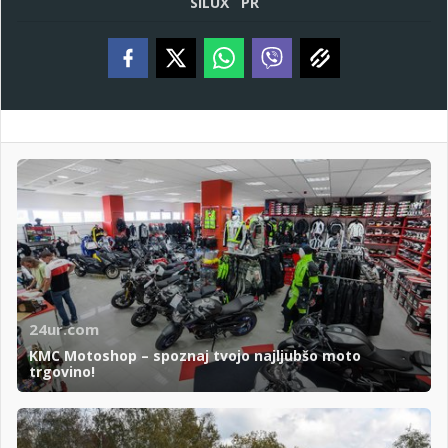
SILUX
PR
24ur.com
KMC Motoshop – spoznaj tvojo najljubšo moto
trgovino!