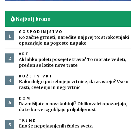
Najbolj brano
GOSPODINJSTVO
Ko začne grmeti, naredite najprej to: strokovnjaki
opozarjajo na pogosto napako
VRT
Ali lahko poleti posejete travo? To morate vedeti,
preden se lotite nove trate
ROŽE IN VRT
Kako dolgo potrebujejo vrtnice, da zrastejo? Vse o
rasti, cvetenju in negi vrtnic
DOM
Razmišljate o novi kuhinji? Oblikovalci opozarjajo,
da te barve izgubljajo priljubljenost
TREND
Eno še nepojasnjenih čudes sveta