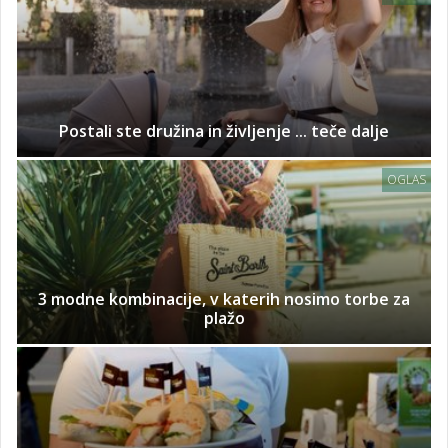
Postali ste družina in življenje ... teče dalje
OGLAS
3 modne kombinacije, v katerih nosimo torbe za
plažo