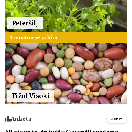
Peteršilj
Trenutno se pobira
Fižol Visoki
Anketa
ARHIV