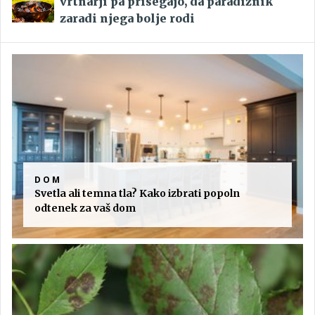
vrtnarji pa prisegajo, da paradižnik
zaradi njega bolje rodi
DOM
Svetla ali temna tla? Kako izbrati popoln
odtenek za vaš dom