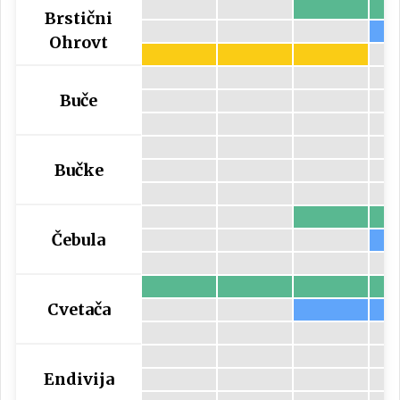
Brstični
Ohrovt
Buče
Bučke
Čebula
Cvetača
Endivija