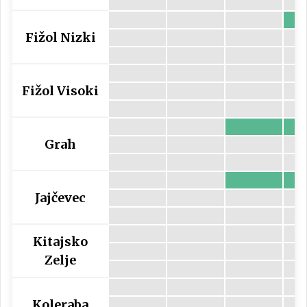
Fižol Nizki
Fižol Visoki
Grah
Jajčevec
Kitajsko
Zelje
Koleraba