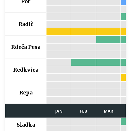
Por
Radič
Rdeča Pesa
Redkvica
Repa
JAN
FEB
MAR
Sladka