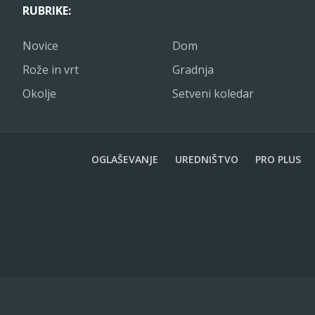
RUBRIKE:
Novice
Dom
Koler
Rože in vrt
Gradnja
Okolje
Setveni koledar
Povpreč
5 – 14 dn
Dobri s
OGLAŠEVANJE
UREDNIŠTVO
PRO PLUS
Grah, baz
Slabi s
Nima sla