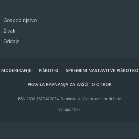
Gospodinjstvo
aba
Živali
Oddaje
ni čas kaljivosti:
Razdalja sejanja v cm:
i
30 x 40
osedje:
MODERIRANJE
PIŠKOTKI
SPREMENI NASTAVITVE PIŠKOTKO
ilika, kamilica.
osedje:
PRAVILA RAVNANJA ZA ZAŠČITO OTROK
bih sosedov.
ISSN 2630-1679 © 2024, Dominvrt.si, Vse pravice pridržane
PREBERI VEČ
Verzija: 1877