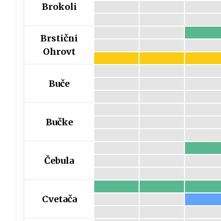
Brokoli
Brstični
Ohrovt
Buče
Bučke
Čebula
Cvetača