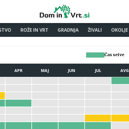
STVO
ROŽE IN VRT
GRADNJA
ŽIVALI
OKOLJE
Čas setve
APR
MAJ
JUN
JUL
AVG