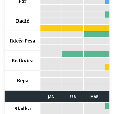
Por
Radič
Rdeča Pesa
Redkvica
Repa
JAN
FEB
MAR
Sladka