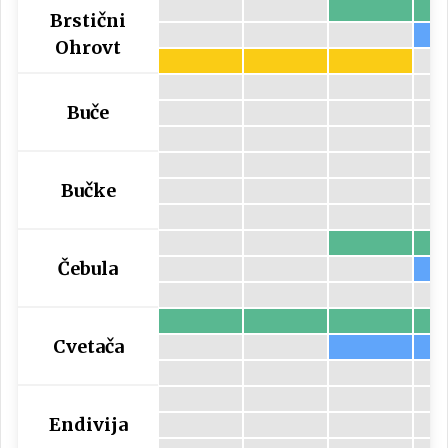
Brstični
Ohrovt
Buče
Bučke
Čebula
Cvetača
Endivija