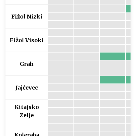
Fižol Nizki
Fižol Visoki
Grah
Jajčevec
Kitajsko
Zelje
Koleraba