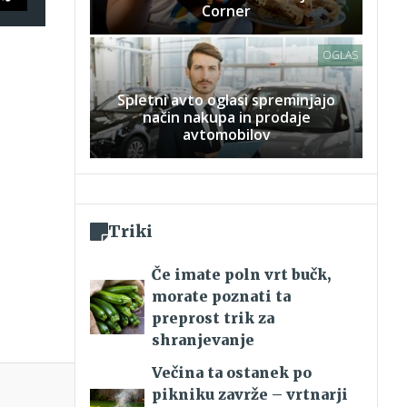
Corner
OGLAS
Spletni avto oglasi spreminjajo
način nakupa in prodaje
avtomobilov
Triki
Če imate poln vrt bučk,
morate poznati ta
preprost trik za
shranjevanje
Večina ta ostanek po
pikniku zavrže – vrtnarji