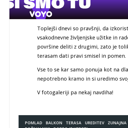
Toplejši dnevi so pravšnji, da izkor
vsakodnevne življenjske užitke in ra
površine deliti z drugimi, zato je 
terasam dati pravi smisel in pomen.
Vse to se kar samo ponuja kot na dla
nepotrebno kramo in si uredimo svoj
V fotogaleriji pa nekaj navdiha!
POMLAD
BALKON
TERASA
UREDITEV
ZUNAJNA 