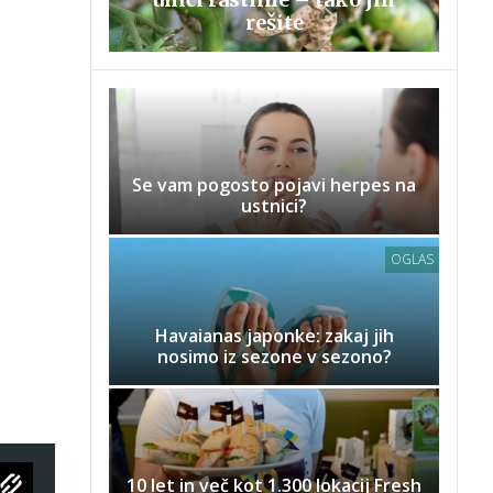
rešite
Se vam pogosto pojavi herpes na
ustnici?
OGLAS
Havaianas japonke: zakaj jih
nosimo iz sezone v sezono?
10 let in več kot 1.300 lokacij Fresh