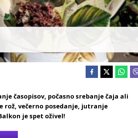
nje časopisov, počasno srebanje čaja ali
je rož, večerno posedanje, jutranje
Balkon je spet oživel!