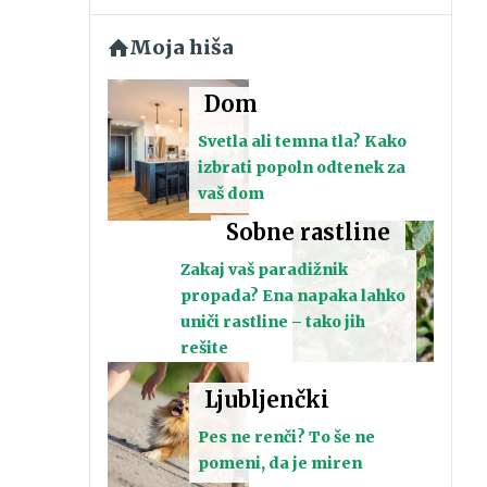
Moja hiša
Dom
Svetla ali temna tla? Kako
izbrati popoln odtenek za
vaš dom
Sobne rastline
Zakaj vaš paradižnik
propada? Ena napaka lahko
uniči rastline – tako jih
rešite
Ljubljenčki
Pes ne renči? To še ne
pomeni, da je miren