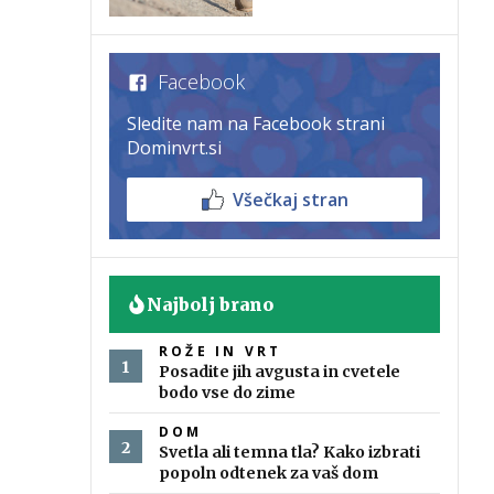
Facebook
Sledite nam na Facebook strani
Dominvrt.si
Všečkaj stran
Najbolj brano
ROŽE IN VRT
Posadite jih avgusta in cvetele
bodo vse do zime
DOM
Svetla ali temna tla? Kako izbrati
popoln odtenek za vaš dom