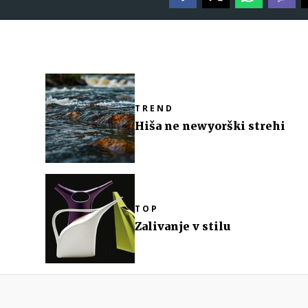
TREND
Hiša ne newyorški strehi
TOP
Zalivanje v stilu