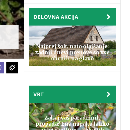
DELOVNA AKCIJA
Najprej šok, nato olajšanje:
zadnji dnevi prenove so vse
obrnili na glavo
VRT
Zakaj vaš paradižnik
propada? Ena napaka lahko
uniči rastline – tako jih