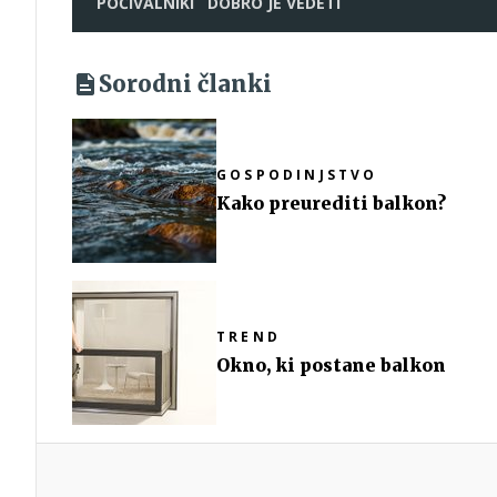
POČIVALNIKI
DOBRO JE VEDETI
Sorodni članki
GOSPODINJSTVO
Kako preurediti balkon?
TREND
Okno, ki postane balkon