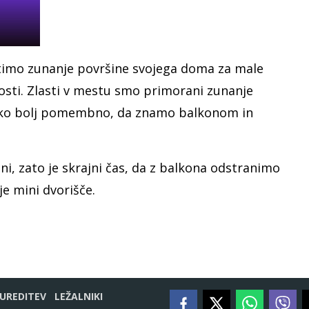
istimo zunanje površine svojega doma za male
dosti. Zlasti v mestu smo primorani zunanje
toliko bolj pomembno, da znamo balkonom in
ni, zato je skrajni čas, da z balkona odstranimo
e mini dvorišče.
UREDITEV
LEŽALNIKI