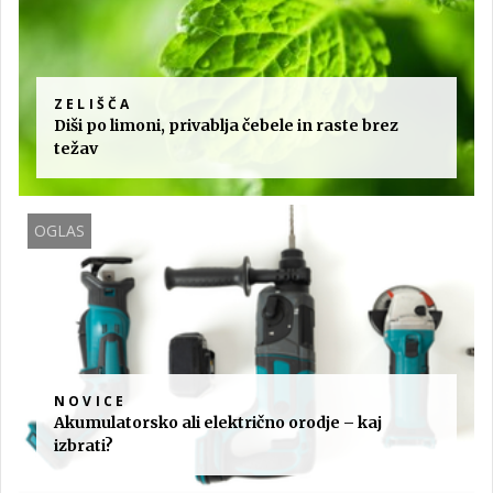
ZELIŠČA
Diši po limoni, privablja čebele in raste brez
težav
OGLAS
NOVICE
Akumulatorsko ali električno orodje – kaj
izbrati?