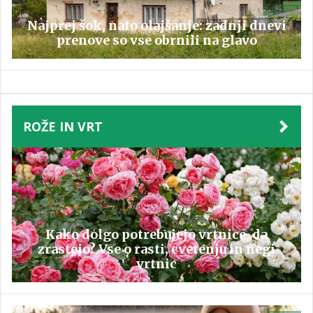
Najprej šok, nato olajšanje: zadnji dnevi
prenove so vse obrnili na glavo
ROŽE IN VRT
Kako dolgo potrebujejo vrtnice, da
zrastejo? Vse o rasti, cvetenju in negi
vrtnic