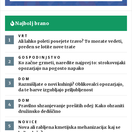
Najbolj brano
VRT
Ali lahko poleti posejete travo? To morate vedeti,
preden se lotite nove trate
GOSPODINJSTVO
Ko začne grmeti, naredite najprej to: strokovnjaki
opozarjajo na pogosto napako
DOM
Razmišljate o novi kuhinji? Oblikovalci opozarjajo,
da te barve izgubljajo priljubljenost
DOM
Pravilno shranjevanje prešitih odej: Kako ohraniti
družinsko dediščino
NOVICE
Nova ali rabljena kmetijska mehanizacija: kaj se