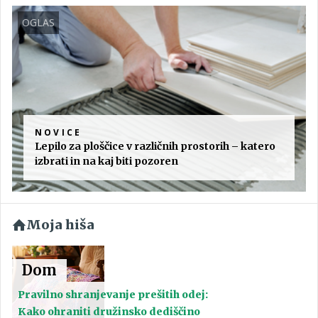
OGLAS
NOVICE
Lepilo za ploščice v različnih prostorih – katero
izbrati in na kaj biti pozoren
Moja hiša
Dom
Pravilno shranjevanje prešitih odej:
Kako ohraniti družinsko dediščino