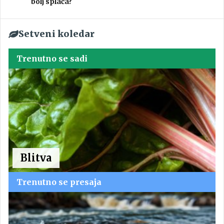
bolj splača?
Setveni koledar
Trenutno se sadi
Blitva
Trenutno se presaja