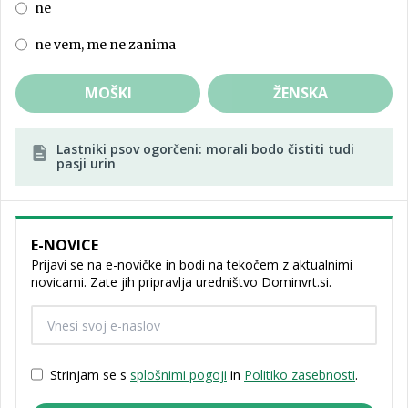
ne
ne vem, me ne zanima
MOŠKI
ŽENSKA
Lastniki psov ogorčeni: morali bodo čistiti tudi
pasji urin
E-NOVICE
Prijavi se na e-novičke in bodi na tekočem z aktualnimi
novicami. Zate jih pripravlja uredništvo Dominvrt.si.
Strinjam se s
splošnimi pogoji
in
Politiko zasebnosti
.