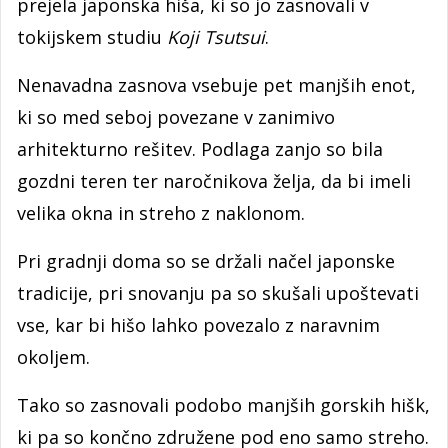
prejela japonska hiša, ki so jo zasnovali v
tokijskem studiu
Koji Tsutsui
.
Nenavadna zasnova vsebuje pet manjših enot,
ki so med seboj povezane v zanimivo
arhitekturno rešitev. Podlaga zanjo so bila
gozdni teren ter naročnikova želja, da bi imeli
velika okna in streho z naklonom.
Pri gradnji doma so se držali načel japonske
tradicije, pri snovanju pa so skušali upoštevati
vse, kar bi hišo lahko povezalo z naravnim
okoljem.
Tako so zasnovali podobo manjših gorskih hišk,
ki pa so končno združene pod eno samo streho.