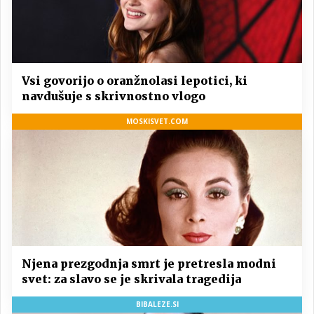
Vsi govorijo o oranžnolasi lepotici, ki
navdušuje s skrivnostno vlogo
MOSKISVET.COM
Njena prezgodnja smrt je pretresla modni
svet: za slavo se je skrivala tragedija
BIBALEZE.SI