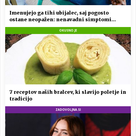
Imenujejo ga tihi ubijalec, saj pogosto
ostane neopažen: nenavadni simptomi
visokega holesterola
OKUSNO.JE
7 receptov naših bralcev, ki slavijo poletje in
tradicijo
ZADOVOLJNA.SI