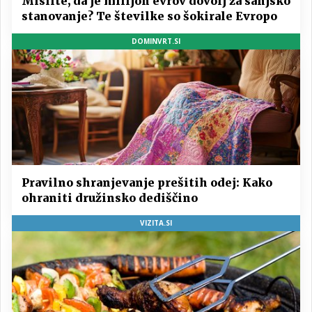
Mislite, da je milijon evrov dovolj za sanjsko
stanovanje? Te številke so šokirale Evropo
DOMINVRT.SI
Pravilno shranjevanje prešitih odej: Kako
ohraniti družinsko dediščino
VIZITA.SI