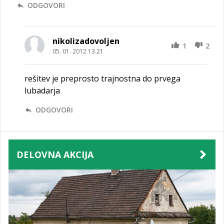
ODGOVORI
nikolizadovoljen
1
2
05. 01. 2012 13.21
rešitev je preprosto trajnostna do prvega
lubadarja
ODGOVORI
DELOVNA AKCIJA