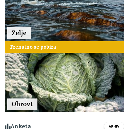
Zelje
Trenutno se pobira
Ohrovt
Anketa
ARHIV