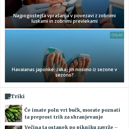
Najpogostejša vprašanja v povezavi z zobnimi
luskami in zobnimi prevlekami
OGLAS
Havaianas japonke: zakaj jih nosimo iz sezone v
sezono?
Triki
Če imate poln vrt bučk, morate poznati
ta preprost trik za shranjevanje
Večina ta ostanek po pikniku zavrže –