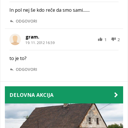
In pol nej še kdo reče da smo sami........
ODGOVORI
gram.
1
2
19. 11. 2012 16.59
to je to?
ODGOVORI
DELOVNA AKCIJA