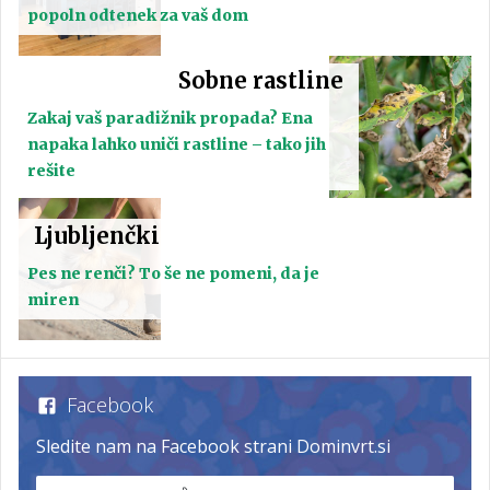
popoln odtenek za vaš dom
Sobne rastline
Zakaj vaš paradižnik propada? Ena
napaka lahko uniči rastline – tako jih
rešite
Ljubljenčki
Pes ne renči? To še ne pomeni, da je
miren
Facebook
Sledite nam na Facebook strani Dominvrt.si