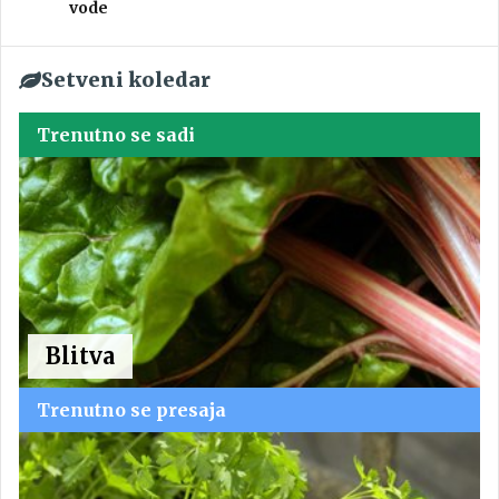
vode
Setveni koledar
Trenutno se sadi
Blitva
Trenutno se presaja