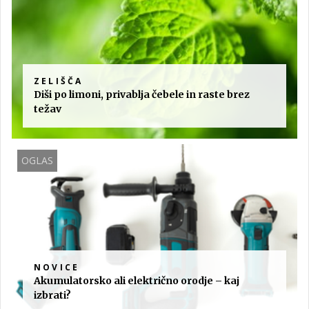
ZELIŠČA
Diši po limoni, privablja čebele in raste brez
težav
OGLAS
NOVICE
Akumulatorsko ali električno orodje – kaj
izbrati?