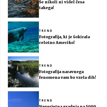
Še nikoli ni videl česa
takega!
TREND
Fotografija, ki je šokirala
celotno Ameriko!
TREND
Fotografija naravnega
fenomena vam bo vzela dih!
TREND
Neverjetna gradnja na 5000