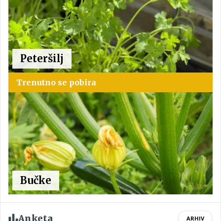
Peteršilj
Trenutno se pobira
Bučke
Anketa
ARHIV