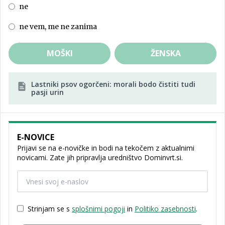
ne
ne vem, me ne zanima
MOŠKI
ŽENSKA
Lastniki psov ogorčeni: morali bodo čistiti tudi
pasji urin
E-NOVICE
Prijavi se na e-novičke in bodi na tekočem z aktualnimi
novicami. Zate jih pripravlja uredništvo Dominvrt.si.
Strinjam se s
splošnimi pogoji
in
Politiko zasebnosti
.