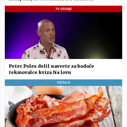
TV ODDAJE
Peter Poles delil nasvete za bodoče
tekmovalce kviza Na lovu
VIZITA.SI