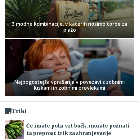
3 modne kombinacije, v katerih nosimo torbe za
plažo
Najpogostejša vprašanja v povezavi z zobnimi
luskami in zobnimi prevlekami
Triki
Če imate poln vrt bučk, morate poznati
ta preprost trik za shranjevanje