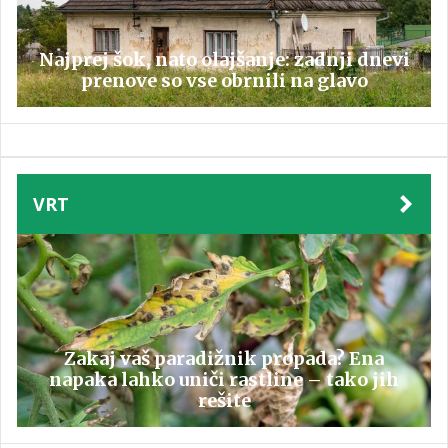
Najprej šok, nato olajšanje: zadnji dnevi
prenove so vse obrnili na glavo
VRT
Zakaj vaš paradižnik propada? Ena
napaka lahko uniči rastline – tako jih
rešite