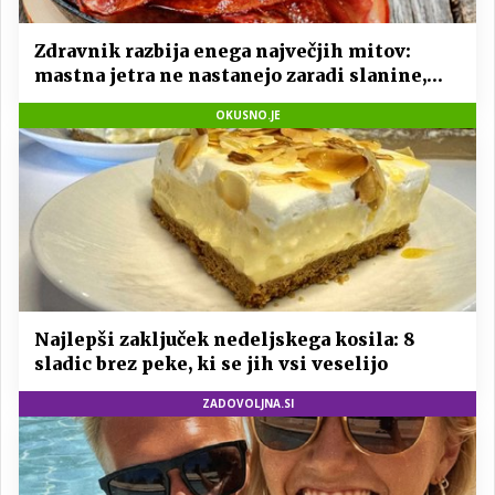
Zdravnik razbija enega največjih mitov:
mastna jetra ne nastanejo zaradi slanine,
temveč zaradi živila, ki ga imamo vsi radi
OKUSNO.JE
Najlepši zaključek nedeljskega kosila: 8
sladic brez peke, ki se jih vsi veselijo
ZADOVOLJNA.SI