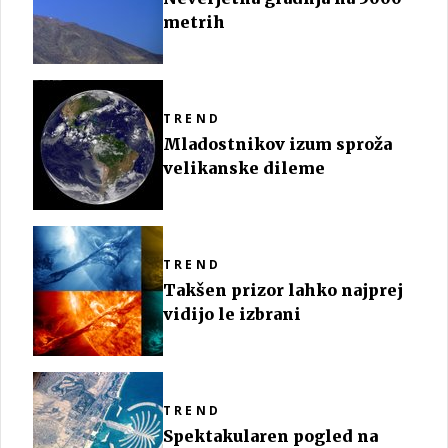
metrih
TREND
Mladostnikov izum sproža
velikanske dileme
TREND
Takšen prizor lahko najprej
vidijo le izbrani
TREND
Spektakularen pogled na