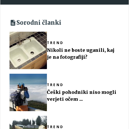
Sorodni članki
TREND
Nikoli ne boste uganili, kaj
je na fotografiji?
TREND
Češki pohodniki niso mogli
verjeti očem ...
TREND