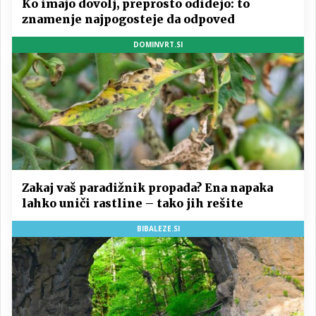
Ko imajo dovolj, preprosto odidejo: to
znamenje najpogosteje da odpoved
DOMINVRT.SI
Zakaj vaš paradižnik propada? Ena napaka
lahko uniči rastline – tako jih rešite
BIBALEZE.SI