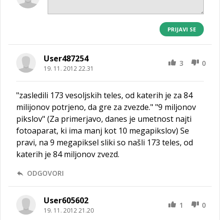
PRIJAVI SE
User487254
3
0
19. 11. 2012 22.31
"zasledili 173 vesoljskih teles, od katerih je za 84
milijonov potrjeno, da gre za zvezde." "9 miljonov
pikslov" (Za primerjavo, danes je umetnost najti
fotoaparat, ki ima manj kot 10 megapikslov) Se
pravi, na 9 megapiksel sliki so našli 173 teles, od
katerih je 84 miljonov zvezd.
ODGOVORI
User605602
1
0
19. 11. 2012 21.20