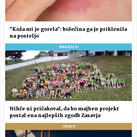
"Koža mi je gorela": bolečina ga je priklenila
na posteljo
BIBALEZE.SI
Nihče ni pričakoval, da bo majhen projekt
postal ena najlepših zgodb Zasavja
CEKIN.SI