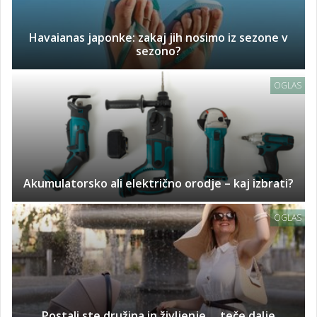
Havaianas japonke: zakaj jih nosimo iz sezone v
sezono?
OGLAS
Akumulatorsko ali električno orodje – kaj izbrati?
OGLAS
Postali ste družina in življenje ... teče dalje