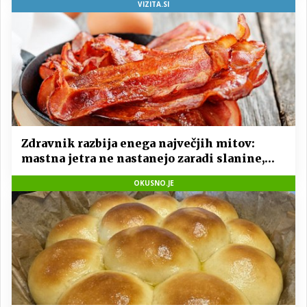
VIZITA.SI
Zdravnik razbija enega največjih mitov:
mastna jetra ne nastanejo zaradi slanine,
temveč zaradi živila, ki ga imamo vsi radi
OKUSNO.JE