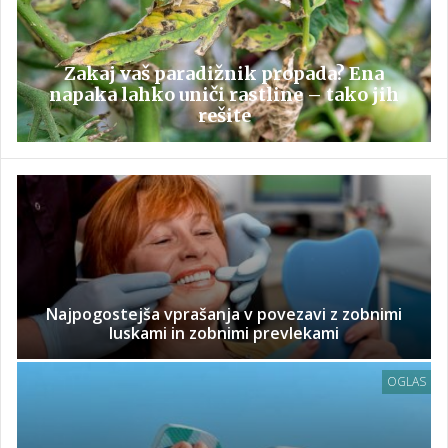
Zakaj vaš paradižnik propada? Ena
napaka lahko uniči rastline – tako jih
rešite
Najpogostejša vprašanja v povezavi z zobnimi
luskami in zobnimi prevlekami
OGLAS