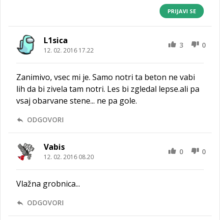
PRIJAVI SE
L1sica
3
0
12. 02. 2016 17.22
Zanimivo, vsec mi je. Samo notri ta beton ne vabi
lih da bi zivela tam notri. Les bi zgledal lepse.ali pa
vsaj obarvane stene... ne pa gole.
ODGOVORI
Vabis
0
0
12. 02. 2016 08.20
Vlažna grobnica...
ODGOVORI