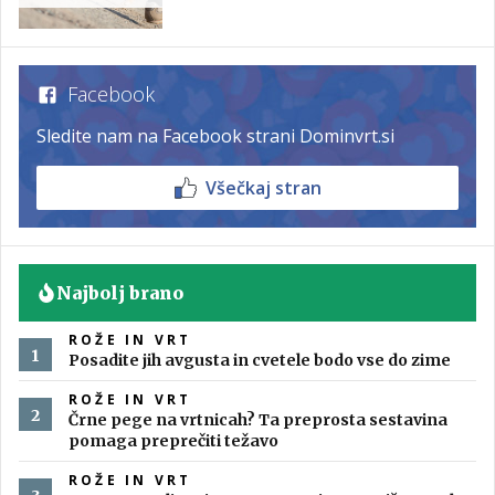
Facebook
Sledite nam na Facebook strani Dominvrt.si
Všečkaj stran
Najbolj brano
ROŽE IN VRT
Posadite jih avgusta in cvetele bodo vse do zime
ROŽE IN VRT
Črne pege na vrtnicah? Ta preprosta sestavina
pomaga preprečiti težavo
ROŽE IN VRT