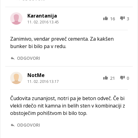
Karantanija
16
3
11. 02. 2016 13.45
Zanimivo, vendar preveč cementa. Za kakšen
bunker bi bilo pa v redu.
ODGOVORI
NotMe
21
0
11. 02. 2016 13.17
Čudovita zunanjost, notri pa je beton odveč. Če bi
vlekli rdečo nit kamna in belih sten v kombinaciji z
obstoječim pohištvom bi bilo top.
ODGOVORI