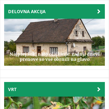
DELOVNA AKCIJA
Najprej šok, nato olajšanje: zadnji dnevi
prenove so vse obrnili na glavo
VRT