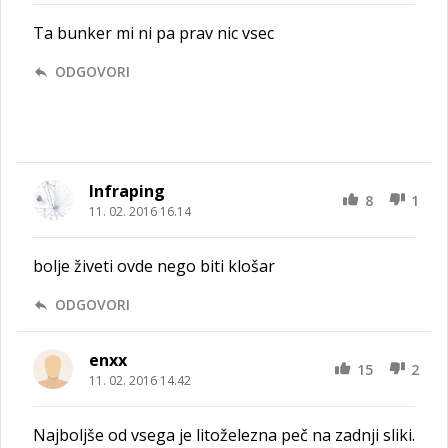
Ta bunker mi ni pa prav nic vsec
ODGOVORI
Infraping
8
1
11. 02. 2016 16.14
bolje živeti ovde nego biti klošar
ODGOVORI
enxx
15
2
11. 02. 2016 14.42
Najboljše od vsega je litoželezna peč na zadnji sliki.