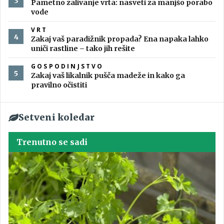
Pametno zalivanje vrta: nasveti za manjšo porabo
vode
VRT
Zakaj vaš paradižnik propada? Ena napaka lahko
uniči rastline – tako jih rešite
GOSPODINJSTVO
Zakaj vaš likalnik pušča madeže in kako ga
pravilno očistiti
Setveni koledar
Trenutno se sadi