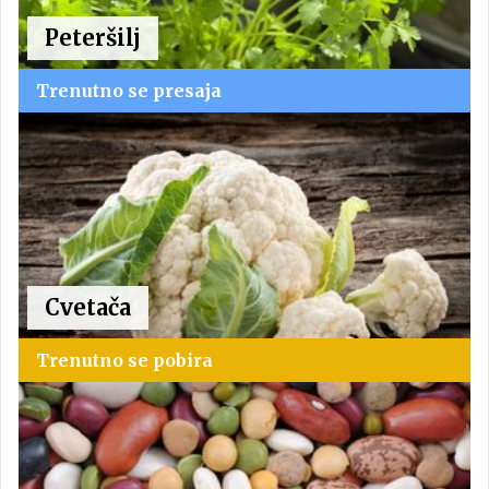
Peteršilj
Trenutno se presaja
Cvetača
Trenutno se pobira