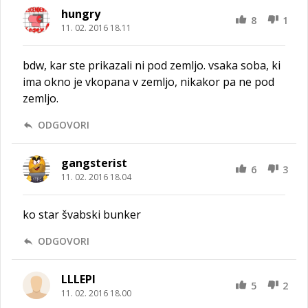
hungry
8
1
11. 02. 2016 18.11
bdw, kar ste prikazali ni pod zemljo. vsaka soba, ki
ima okno je vkopana v zemljo, nikakor pa ne pod
zemljo.
ODGOVORI
gangsterist
6
3
11. 02. 2016 18.04
ko star švabski bunker
ODGOVORI
LLLEPI
5
2
11. 02. 2016 18.00