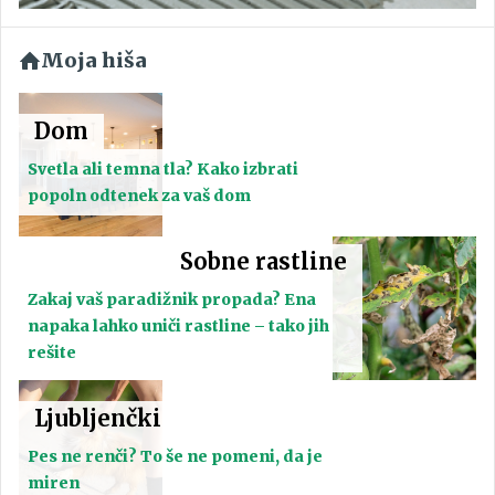
Moja hiša
Dom
Svetla ali temna tla? Kako izbrati
popoln odtenek za vaš dom
Sobne rastline
Zakaj vaš paradižnik propada? Ena
napaka lahko uniči rastline – tako jih
rešite
Ljubljenčki
Pes ne renči? To še ne pomeni, da je
miren