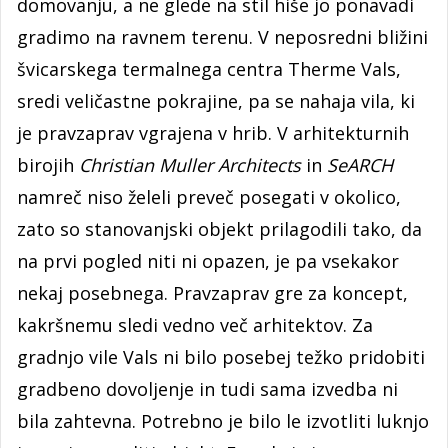
domovanju, a ne glede na stil hiše jo ponavadi
gradimo na ravnem terenu. V neposredni bližini
švicarskega termalnega centra Therme Vals,
sredi veličastne pokrajine, pa se nahaja vila, ki
je pravzaprav vgrajena v hrib. V arhitekturnih
birojih
Christian Muller Architects
in
SeARCH
namreč niso želeli preveč posegati v okolico,
zato so stanovanjski objekt prilagodili tako, da
na prvi pogled niti ni opazen, je pa vsekakor
nekaj posebnega. Pravzaprav gre za koncept,
kakršnemu sledi vedno več arhitektov. Za
gradnjo vile Vals ni bilo posebej težko pridobiti
gradbeno dovoljenje in tudi sama izvedba ni
bila zahtevna. Potrebno je bilo le izvotliti luknjo