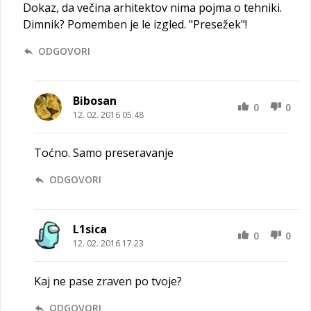
Dokaz, da večina arhitektov nima pojma o tehniki.
Dimnik? Pomemben je le izgled. "Presežek"!
ODGOVORI
Bibosan
0
0
12. 02. 2016 05.48
Toćno. Samo preseravanje
ODGOVORI
L1sica
0
0
12. 02. 2016 17.23
Kaj ne pase zraven po tvoje?
ODGOVORI