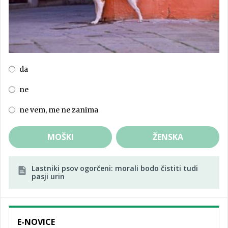
da
ne
ne vem, me ne zanima
MOŠKI
ŽENSKA
Lastniki psov ogorčeni: morali bodo čistiti tudi
pasji urin
E-NOVICE