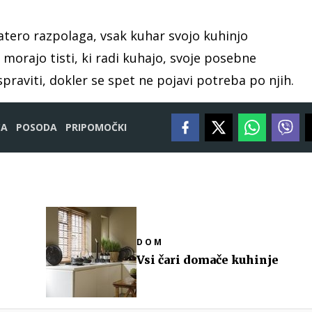
atero razpolaga, vsak kuhar svojo kuhinjo
 morajo tisti, ki radi kuhajo, svoje posebne
spraviti, dokler se spet ne pojavi potreba po njih.
CA
POSODA
PRIPOMOČKI
DOM
Vsi čari domače kuhinje