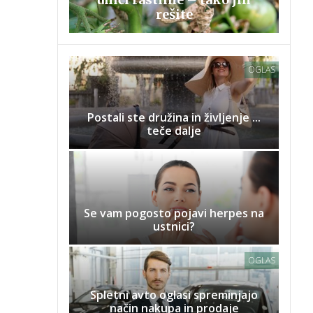
rešite
OGLAS
Postali ste družina in življenje ...
teče dalje
Se vam pogosto pojavi herpes na
ustnici?
OGLAS
Spletni avto oglasi spreminjajo
način nakupa in prodaje