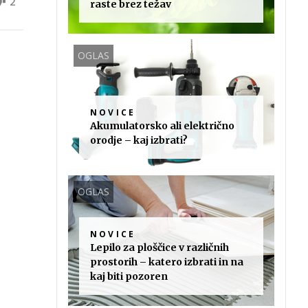
2
raste brez težav
OGLAS
NOVICE
Akumulatorsko ali električno
orodje – kaj izbrati?
OGLAS
NOVICE
Lepilo za ploščice v različnih
prostorih – katero izbrati in na
kaj biti pozoren