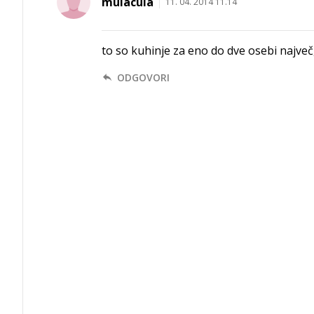
mulacula
11. 04. 2014 11.14
to so kuhinje za eno do dve osebi največ
ODGOVORI