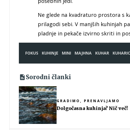
posebnih jedi.
Ne glede na kvadraturo prostora s k
prilagodi sebi. V manjših kuhinjah pa
pladnje in pekače izvirno skriti in po
FOKUS
KUHINJE
MINI
MAJHNA
KUHAR
KUHARI
Sorodni članki
GRADIMO, PRENAVLJAMO
Dolgočasna kuhinja? Nič več!