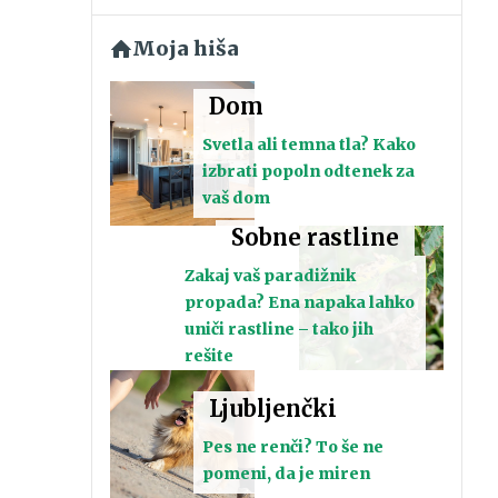
Moja hiša
Dom
Svetla ali temna tla? Kako
izbrati popoln odtenek za
vaš dom
Sobne rastline
Zakaj vaš paradižnik
propada? Ena napaka lahko
uniči rastline – tako jih
rešite
Ljubljenčki
Pes ne renči? To še ne
pomeni, da je miren