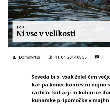
TOP
Ni vse v velikosti
Dominvrt.si
11. 04. 2014 08.55
1
Seveda bi si vsak želel čim več
kar pa konec koncev ni nujno sl
različni kuharji in kuharice dom
kuharske pripomočke v majhni