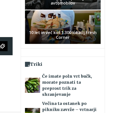
avtomobilov
10 let in več kot 1.300 lokacij Fresh
Corner
Triki
Če imate poln vrt bučk,
morate poznati ta
preprost trik za
shranjevanje
Večina ta ostanek po
pikniku zavrže – vrtnarji