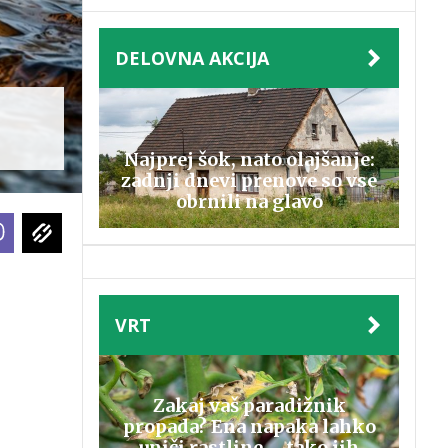
DELOVNA AKCIJA
Najprej šok, nato olajšanje:
zadnji dnevi prenove so vse
obrnili na glavo
VRT
Zakaj vaš paradižnik
propada? Ena napaka lahko
uniči rastline – tako jih