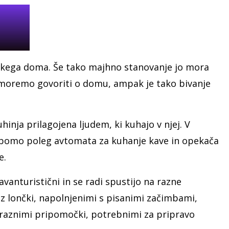
vsakega doma. Še tako majhno stanovanje jo mora
 moremo govoriti o domu, ampak je tako bivanje
hinja prilagojena ljudem, ki kuhajo v njej. V
a, bomo poleg avtomata za kuhanje kave in opekača
e.
j avanturistični in se radi spustijo na razne
z lončki, napolnjenimi s pisanimi začimbami,
z raznimi pripomočki, potrebnimi za pripravo