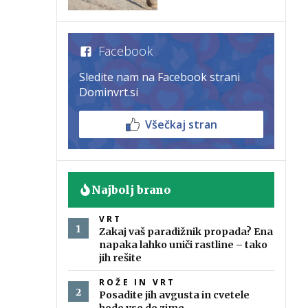
Facebook
Sledite nam na Facebook strani
Dominvrt.si
Všečkaj stran
Najbolj brano
VRT
Zakaj vaš paradižnik propada? Ena
napaka lahko uniči rastline – tako
jih rešite
ROŽE IN VRT
Posadite jih avgusta in cvetele