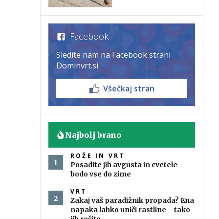
Facebook
Sledite nam na Facebook strani
Dominvrt.si
Všečkaj stran
Najbolj brano
ROŽE IN VRT
Posadite jih avgusta in cvetele
bodo vse do zime
VRT
Zakaj vaš paradižnik propada? Ena
napaka lahko uniči rastline – tako