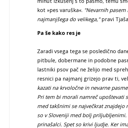
minut izkušenj s to pasmo, temu sme
kot »pes varuška«.
"Nevarnih pasem ni
najmanjšega do velikega,"
pravi Tjaša
Pa še kako res je
Zaradi vsega tega se posledično danes
pitbule, dobermane in podobne pasme
lastniki psov pač ne želijo med spre
resnici pa najmanj grizejo prav ti, ve
kazati na krvoločne in nevarne pasme p
Pri tem bi morali namreč upoštevati sta
med takšnimi se največkrat znajdejo m
so v Sloveniji med bolj priljubljenimi
prinašalci. Spet so krivi ljudje. Ker im