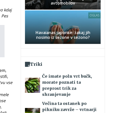
avtomobilov
mo kdaj
. Pes
OGLAS
Havaianas japonke: zakaj jih
nosimo iz sezone v sezono?
Triki
sem,
tifi,
Če imate poln vrt bučk,
tvu vse
morate poznati ta
preprost trik za
smele
shranjevanje
pse
Večina ta ostanek po
,
pikniku zavrže – vrtnarji
čeli