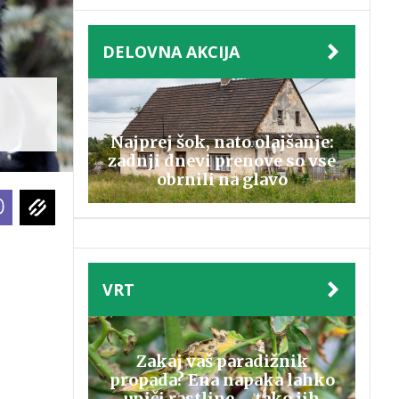
DELOVNA AKCIJA
Najprej šok, nato olajšanje:
zadnji dnevi prenove so vse
obrnili na glavo
VRT
Zakaj vaš paradižnik
propada? Ena napaka lahko
uniči rastline – tako jih