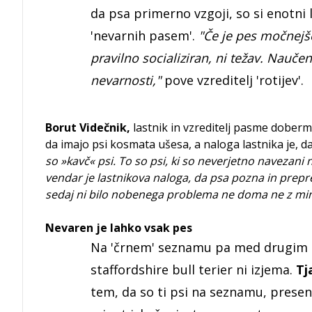
da psa primerno vzgoji, so si enotni
'nevarnih pasem'.
"Če je pes močnejš
pravilno socializiran, ni težav. Nauče
nevarnosti,"
pove vzreditelj 'rotijev'.
Borut Videčnik,
lastnik in vzreditelj pasme doberm
da imajo psi kosmata ušesa, a naloga lastnika je, d
so »kavč« psi. To so psi, ki so neverjetno navezani 
vendar je lastnikova naloga, da psa pozna in prepr
sedaj ni bilo nobenega problema ne doma ne z mim
Nevaren je lahko vsak pes
Na 'črnem' seznamu pa med drugim n
staffordshire bull terier ni izjema.
Tj
tem, da so ti psi na seznamu, preseneč