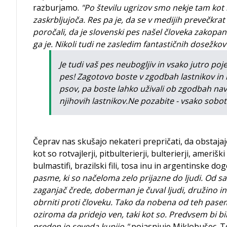
razburjamo.
"Po številu ugrizov smo nekje tam kot 
zaskrbljujoča. Res pa je, da se v medijih prevečkra
poročali, da je slovenski pes našel človeka zakopanega
ga je. Nikoli tudi ne zasledim fantastičnih dosežkov 
Je tudi vaš pes neubogljiv in vsako jutro po
pes! Zagotovo boste v zgodbah lastnikov in nj
psov, pa boste lahko uživali ob zgodbah nav
njihovih lastnikov.Ne pozabite - vsako sobot
Čeprav nas skušajo nekateri prepričati, da obsta
kot so rotvajlerji, pitbulterierji, bulterierji, amerišk
bulmastifi, brazilski fili, tosa inu in argentinske d
pasme, ki so načeloma zelo prijazne do ljudi. Od sa
zaganjač črede, doberman je čuval ljudi, družino in
obrniti proti človeku. Tako da nobena od teh pasem
oziroma da pridejo ven, taki kot so. Predvsem bi bilo 
preden jo seveda kupijo,"
pojasnjuje Miklobušec. Te