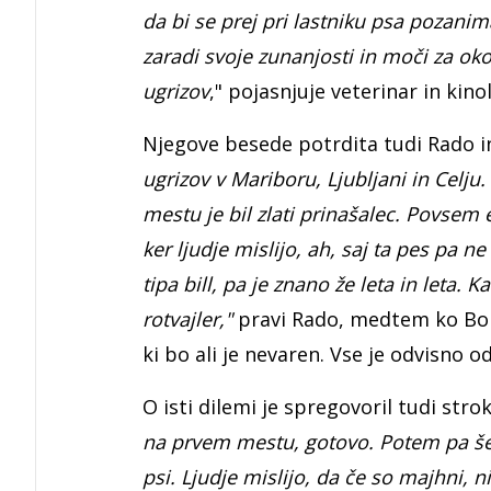
da bi se prej pri lastniku psa pozanimal
zaradi svoje zunanjosti in moči za oko
ugrizov
," pojasnjuje veterinar in kino
Njegove besede potrdita tudi Rado i
ugrizov v Mariboru, Ljubljani in Celju
mestu je bil zlati prinašalec. Povsem 
ker ljudje mislijo, ah, saj ta pes pa ne
tipa bill, pa je znano že leta in leta.
rotvajler,"
pravi Rado, medtem ko Bor
ki bo ali je nevaren. Vse je odvisno od
O isti dilemi je spregovoril tudi str
na prvem mestu, gotovo. Potem pa šele
psi. Ljudje mislijo, da če so majhni, 