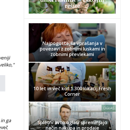
rešite
Najpogostejša vprašanja v
povezavi z zobnimi luskami in
zobnimi prevlekami
veniji
eliko,"
10 let in več kot 1.300 lokacij Fresh
Corner
OGLAS
 in ga
Spletni avto oglasi spreminjajo
eveč
način nakupa in prodaje