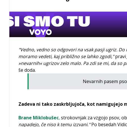
"Vedno, vedno so odgovori na vsak pasji ugriz. Do
moramo vedeti, kaj približno se lahko zgodi,"
pravi
»nevarnih« ugrizov zelo malo. Pa zdi se mi, da so pra
še doda.
Nevarnih pasem psov n
Zadeva ni tako zaskrbljujoča, kot namigujejo m
Brane Miklobušec
,
strokovnjak za vzgojo psov, ob
napadejo, če niso k temu izzvani."
Po besedah Vidica