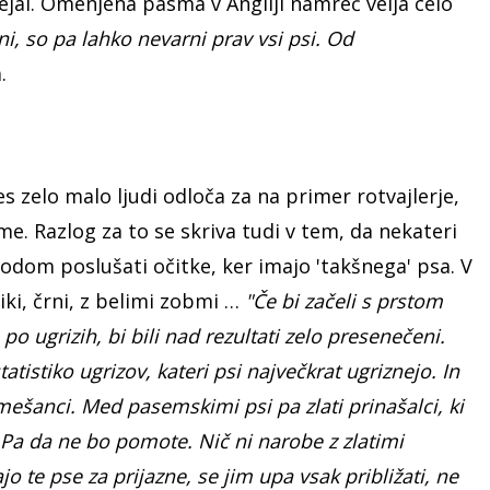
jal. Omenjena pasma v Angliji namreč velja celo
, so pa lahko nevarni prav vsi psi. Od
.
 zelo malo ljudi odloča za na primer rotvajlerje,
. Razlog za to se skriva tudi v tem, da nekateri
hodom poslušati očitke, ker imajo 'takšnega' psa. V
liki, črni, z belimi zobmi …
"Če bi začeli s prstom
o ugrizih, bi bili nad rezultati zelo presenečeni.
tistiko ugrizov, kateri psi največkrat ugriznejo. In
ešanci. Med pasemskimi psi pa zlati prinašalci, ki
. Pa da ne bo pomote. Nič ni narobe z zlatimi
ajo te pse za prijazne, se jim upa vsak približati, ne