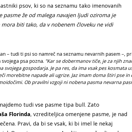
 lastniki psov, ki so na seznamu tako imenovanih
e pasme že od malega navajen ljudi oziroma je
n mora biti tako, da v nobenem človeku ne vidi
an – tudi ti psi so namreč na seznamu nevarnih pasem –, pr
a svojega psa pozna.
"Kar se dobermanov tiče, je za njih zna
na svojega gospodarja. Je pa res, da ima vsak pes kosmata uše
eči morebitne napade ali ugrize. Jaz imam doma štiri pse in
oidočimi. Ob pravilni vzgoji ni nobena pasma nevarna pas
ajdemo tudi vse pasme tipa bull. Zato
aša Florinda
, vzrediteljica omenjene pasme, je nad
ena. Pravi, da bi se vsak, ki bi imel le nekaj