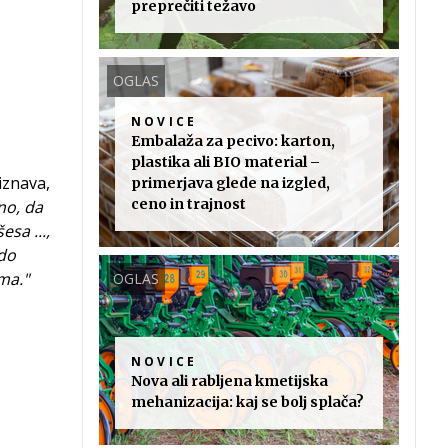
preprečiti težavo
OGLAS
NOVICE
Embalaža za pecivo: karton,
plastika ali BIO material –
iznava,
primerjava glede na izgled,
ceno in trajnost
no, da
sa ...,
 do
ma."
OGLAS
NOVICE
Nova ali rabljena kmetijska
mehanizacija: kaj se bolj splača?