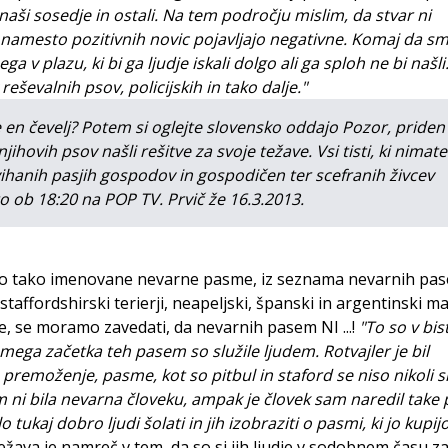
naši sosedje in ostali. Na tem področju mislim, da stvar ni
t namesto pozitivnih novic pojavljajo negativne. Komaj da s
 v plazu, ki bi ga ljudje iskali dolgo ali ga sploh ne bi našli
reševalnih psov, policijskih in tako dalje."
je en čevelj? Potem si oglejte slovensko oddajo Pozor, priden
ihovih psov našli rešitve za svoje težave. Vsi tisti, ki nimate
ihanih pasjih gospodov in gospodičen ter scefranih živcev
o ob 18:20 na POP TV. Prvič že 16.3.2013.
jajo tako imenovane nevarne pasme, iz seznama nevarnih pa
i staffordshirski terierji, neapeljski, španski in argentinski mas
oge, se moramo zavedati, da nevarnih pasem NI ...!
"To so v bis
mega začetka teh pasem so služile ljudem. Rotvajler je bil
 premoženje, pasme, kot so pitbul in staford se niso nikoli 
 ni bila nevarna človeku, ampak je človek sam naredil take 
tukaj dobro ljudi šolati in jih izobraziti o pasmi, ki jo kupijo
žava je namreč v tem, da so si jih ljudje v sodobnem času za