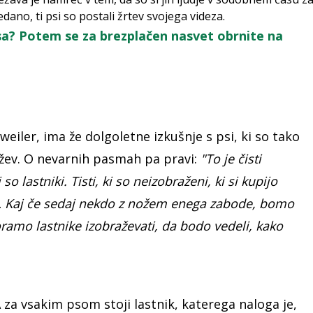
ano, ti psi so postali žrtev svojega videza.
a? Potem se za brezplačen nasvet obrnite na
eiler, ima že dolgoletne izkušnje s psi, ki so tako
ežev. O nevarnih pasmah pa pravi:
"To je čisti
 lastniki. Tisti, ki so neizobraženi, ki si kupijo
… Kaj če sedaj nekdo z nožem enega zabode, bomo
ramo lastnike izobraževati, da bodo vedeli, kako
A za vsakim psom stoji lastnik, katerega naloga je,