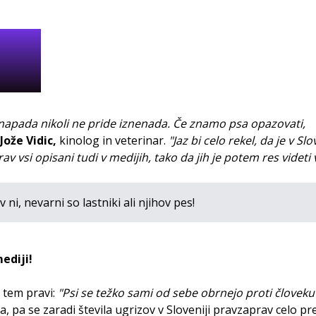
 napada nikoli ne pride iznenada. Če znamo psa opazovati,
Jože Vidic,
kinolog in veterinar.
"Jaz bi celo rekel, da je v Slo
v vsi opisani tudi v medijih, tako da jih je potem res videti v
i, nevarni so lastniki ali njihov pes!
ediji!
 tem pravi:
"Psi se težko sami od sebe obrnejo proti človeku
, pa se zaradi števila ugrizov v Sloveniji pravzaprav celo pr