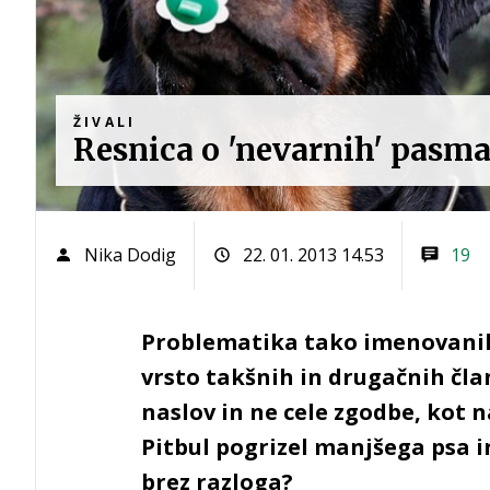
ŽIVALI
Resnica o 'nevarnih' pasm
Nika Dodig
22. 01. 2013 14.53
19
Problematika tako imenovanih 
vrsto takšnih in drugačnih član
naslov in ne cele zgodbe, kot n
Pitbul pogrizel manjšega psa in
brez razloga?