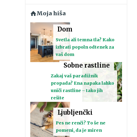
Moja hiša
Dom
Svetla ali temna tla? Kako
izbrati popoln odtenek za
vaš dom
Sobne rastline
Zakaj vaš paradižnik
propada? Ena napaka lahko
uniči rastline – tako jih
rešite
Ljubljenčki
Pes ne renči? To še ne
pomeni, da je miren