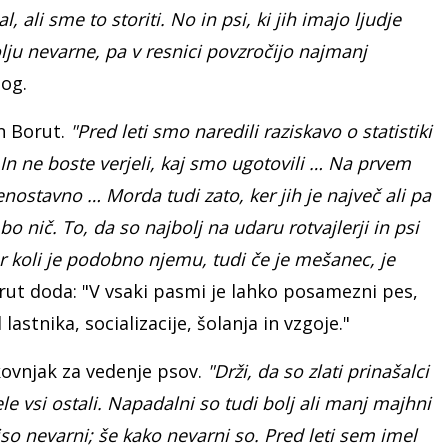
, ali sme to storiti. No in psi, ki jih imajo ljudje
lju nevarne, pa v resnici povzročijo najmanj
log.
n Borut.
"Pred leti smo naredili raziskavo o statistiki
. In ne boste verjeli, kaj smo ugotovili … Na prvem
enostavno … Morda tudi zato, ker jih je največ ali pa
 bo nič. To, da so najbolj na udaru rotvajlerji in psi
 Kar koli je podobno njemu, tudi če je mešanec, je
ut doda: "V vsaki pasmi je lahko posamezni pes,
 lastnika, socializacije, šolanja in vzgoje."
okovnjak za vedenje psov.
"Drži, da so zlati prinašalci
 vsi ostali. Napadalni so tudi bolj ali manj majhni
niso nevarni; še kako nevarni so. Pred leti sem imel