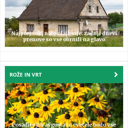
Najprej šok, nato olajšanje: zadnji dnevi
prenove so vse obrnili na glavo
ROŽE IN VRT
Posadite jih avgusta in cvetele bodo vse