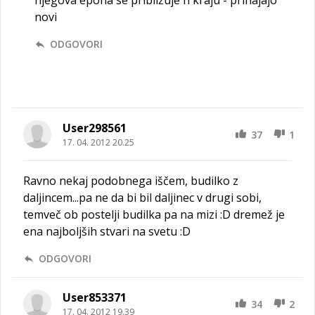
njegova epoha se približuje h kraju - prihajajo
novi
ODGOVORI
User298561
37
1
17. 04. 2012 20.25
Ravno nekaj podobnega iščem, budilko z
daljincem...pa ne da bi bil daljinec v drugi sobi,
temveč ob postelji budilka pa na mizi :D dremež je
ena najboljših stvari na svetu :D
ODGOVORI
User853371
34
2
17. 04. 2012 19.39