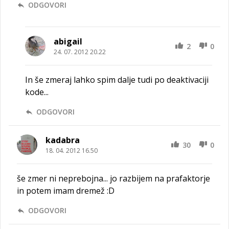
ODGOVORI
abigail
2
0
24. 07. 2012 20.22
In še zmeraj lahko spim dalje tudi po deaktivaciji
kode...
ODGOVORI
kadabra
30
0
18. 04. 2012 16.50
še zmer ni neprebojna... jo razbijem na prafaktorje
in potem imam dremež :D
ODGOVORI