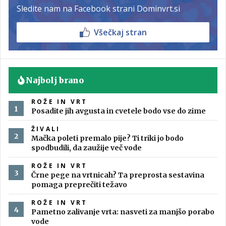
Sledite nam na Facebook strani Dominvrt.si
Všečkaj stran
Najbolj brano
ROŽE IN VRT
Posadite jih avgusta in cvetele bodo vse do zime
ŽIVALI
Mačka poleti premalo pije? Ti triki jo bodo
spodbudili, da zaužije več vode
ROŽE IN VRT
Črne pege na vrtnicah? Ta preprosta sestavina
pomaga preprečiti težavo
ROŽE IN VRT
Pametno zalivanje vrta: nasveti za manjšo porabo
vode