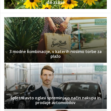
do zime
OGLAS
3 modne kombinacije, v katerih nosimo torbe za
plažo
OGLAS
Spletni avto oglasi spreminjajo način nakupa in
prodaje avtomobilov