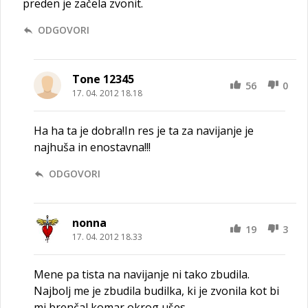
preden je začela zvonit.
ODGOVORI
Tone 12345
56
0
17. 04. 2012 18.18
Ha ha ta je dobra!In res je ta za navijanje je
najhuša in enostavna!!!
ODGOVORI
nonna
19
3
17. 04. 2012 18.33
Mene pa tista na navijanje ni tako zbudila.
Najbolj me je zbudila budilka, ki je zvonila kot bi
mi brenčal komar okrog ušes.