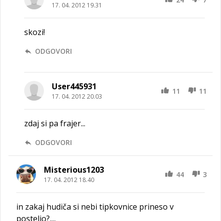
17. 04. 2012 19.31
skozi!
ODGOVORI
User445931
11
11
17. 04. 2012 20.03
zdaj si pa frajer...
ODGOVORI
Misterious1203
44
3
17. 04. 2012 18.40
in zakaj hudiča si nebi tipkovnice prineso v
posteljo?....