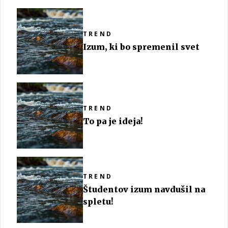
TREND
Izum, ki bo spremenil svet
TREND
To pa je ideja!
TREND
Študentov izum navdušil na
spletu!