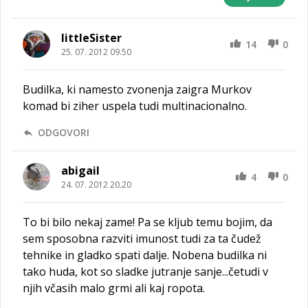
littleSister
14
0
25. 07. 2012 09.50
Budilka, ki namesto zvonenja zaigra Murkov
komad bi ziher uspela tudi multinacionalno.
ODGOVORI
abigail
4
0
24. 07. 2012 20.20
To bi bilo nekaj zame! Pa se kljub temu bojim, da
sem sposobna razviti imunost tudi za ta čudež
tehnike in gladko spati dalje. Nobena budilka ni
tako huda, kot so sladke jutranje sanje...četudi v
njih včasih malo grmi ali kaj ropota.