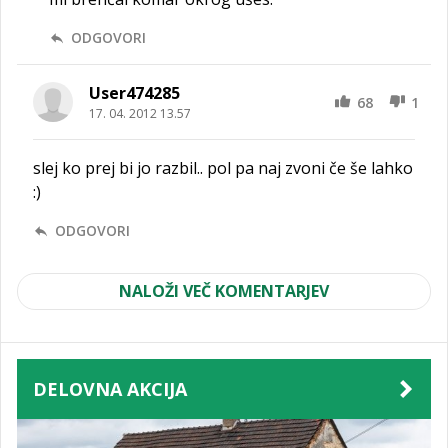
ODGOVORI
User474285
68
1
17. 04. 2012 13.57
slej ko prej bi jo razbil.. pol pa naj zvoni če še lahko
:)
ODGOVORI
NALOŽI VEČ KOMENTARJEV
DELOVNA AKCIJA