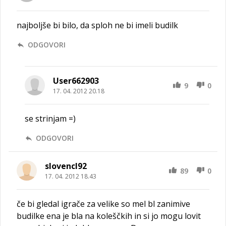
najboljše bi bilo, da sploh ne bi imeli budilk
ODGOVORI
User662903
9
0
17. 04. 2012 20.18
se strinjam =)
ODGOVORI
slovencl92
89
0
17. 04. 2012 18.43
če bi gledal igrače za velike so mel bl zanimive
budilke ena je bla na koleščkih in si jo mogu lovit