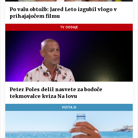
Po valu obtožb: Jared Leto izgubil vlogo v
prihajajočem filmu
TV ODDAJE
Peter Poles delil nasvete za bodoče
tekmovalce kviza Na lovu
VIZITA.SI