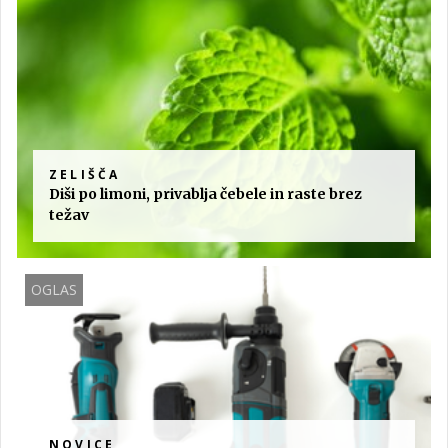
ZELIŠČA
Diši po limoni, privablja čebele in raste brez
težav
OGLAS
NOVICE