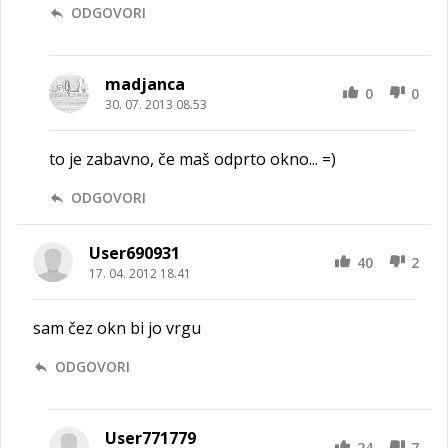
ODGOVORI
madjanca
0
0
30. 07. 2013 08.53
to je zabavno, če maš odprto okno... =)
ODGOVORI
User690931
40
2
17. 04. 2012 18.41
sam čez okn bi jo vrgu
ODGOVORI
User771779
24
7