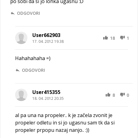
po sobi da si jo lohka ugasnu :D
ODGOVORI
User662903
18
1
17. 04. 2012 19.38
Hahahahaha =)
ODGOVORI
User415355
8
0
18. 04. 2012 20.35
al pa una na propeler.. k je začela zvonit je
propeler odletu in si jo ugasnu sam tk da si
propeler prpopu nazaj nanjo.. :))