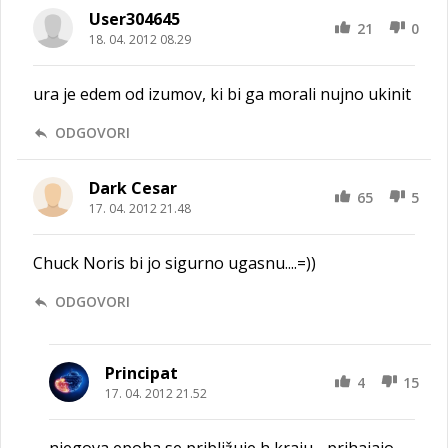
User304645
21
0
18. 04. 2012 08.29
ura je edem od izumov, ki bi ga morali nujno ukinit
ODGOVORI
Dark Cesar
65
5
17. 04. 2012 21.48
Chuck Noris bi jo sigurno ugasnu....=))
ODGOVORI
Principat
4
15
17. 04. 2012 21.52