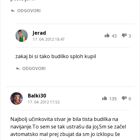
ODGOVORI
Jerad
43
3
17. 04. 2012 18.47
zakaj bi si tako budilko sploh kupil
ODGOVORI
Balki30
135
0
17. 04. 2012 17.52
Najbolj učinkovita stvar je bila tista budilka na
navijanje.To sem se tak ustrašu da joj.Sm se začel
avtomatsko mal prej zbujat da sm jo izklopu še