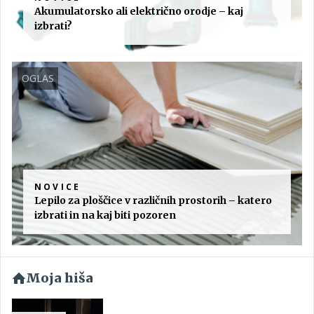
Akumulatorsko ali električno orodje – kaj
izbrati?
OGLAS
NOVICE
Lepilo za ploščice v različnih prostorih – katero
izbrati in na kaj biti pozoren
Moja hiša