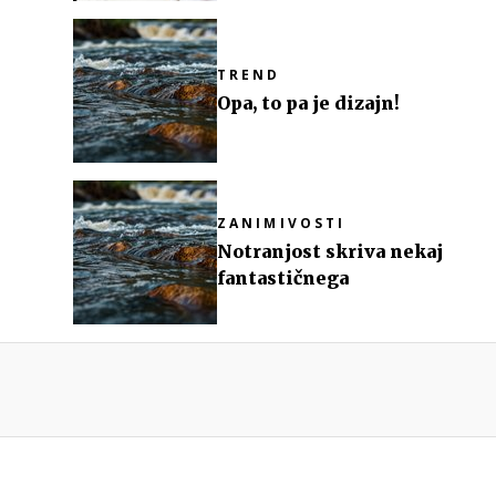
TREND
!
Opa, to pa je dizajn!
ZANIMIVOSTI
Notranjost skriva nekaj
fantastičnega