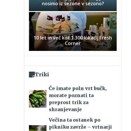
nosimo iz sezone v sezono?
10 let in več kot 1.300 lokacij Fresh
Corner
Triki
Če imate poln vrt bučk,
morate poznati ta
preprost trik za
shranjevanje
Večina ta ostanek po
pikniku zavrže – vrtnarji