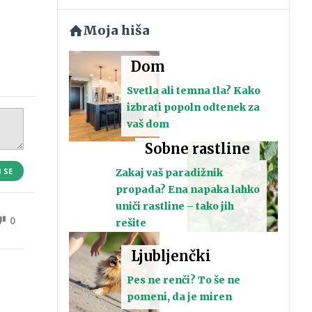
Moja hiša
Dom
Svetla ali temna tla? Kako
izbrati popoln odtenek za
vaš dom
Sobne rastline
I SE
Zakaj vaš paradižnik
propada? Ena napaka lahko
uniči rastline – tako jih
0
rešite
Ljubljenčki
Pes ne renči? To še ne
pomeni, da je miren