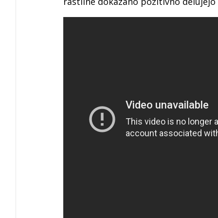
rastline dokazano pozitivno delujejo 