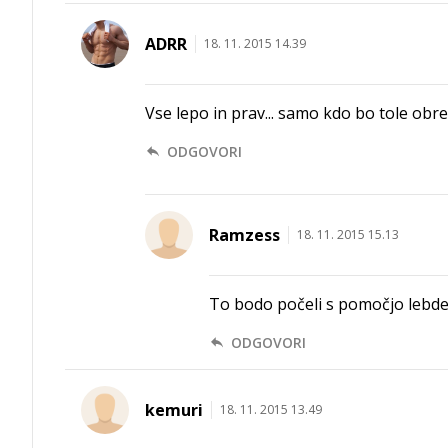
ADRR
18. 11. 2015 14.39
Vse lepo in prav... samo kdo bo tole obre
ODGOVORI
Ramzess
18. 11. 2015 15.13
To bodo počeli s pomočjo lebdeče
ODGOVORI
kemuri
18. 11. 2015 13.49