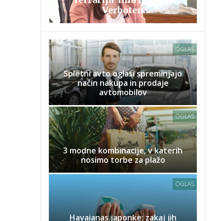
Verboten
OGLAS
Spletni avto oglasi spreminjajo
način nakupa in prodaje
avtomobilov
OGLAS
3 modne kombinacije, v katerih
nosimo torbe za plažo
OGLAS
Havaianas japonke: zakaj jih