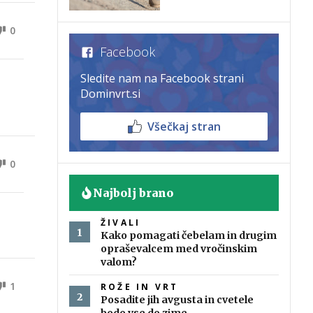
0
Facebook
Sledite nam na Facebook strani
Dominvrt.si
Všečkaj stran
0
Najbolj brano
ŽIVALI
Kako pomagati čebelam in drugim
opraševalcem med vročinskim
valom?
1
ROŽE IN VRT
Posadite jih avgusta in cvetele