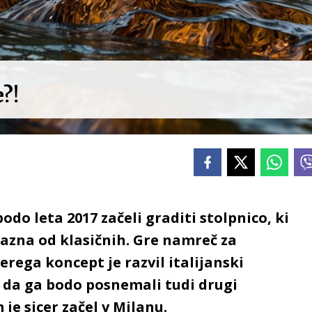
?!
do leta 2017 začeli graditi stolpnico, ki
jazna od klasičnih. Gre namreč za
erega koncept je razvil italijanski
, da ga bodo posnemali tudi drugi
je sicer začel v Milanu.