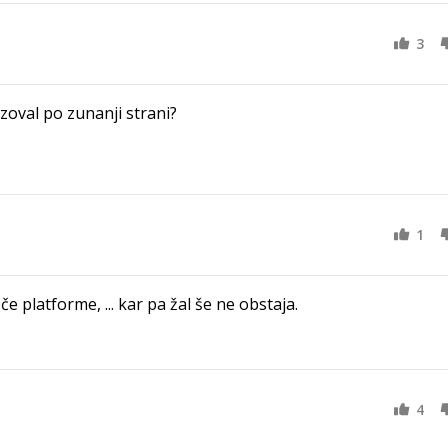
3
zoval po zunanji strani?
1
 platforme, ... kar pa žal še ne obstaja.
4