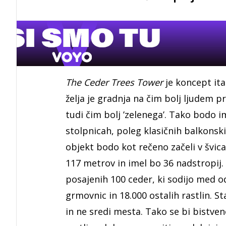
The Ceder Trees Tower
je koncept ita
želja je gradnja na čim bolj ljudem pr
tudi čim bolj ’zelenega’. Tako bodo ime
stolpnicah, poleg klasičnih balkonsk
objekt bodo kot rečeno začeli v švic
117 metrov in imel bo 36 nadstropij
posajenih 100 ceder, ki sodijo med od
grmovnic in 18.000 ostalih rastlin. St
in ne sredi mesta. Tako se bi bistveno