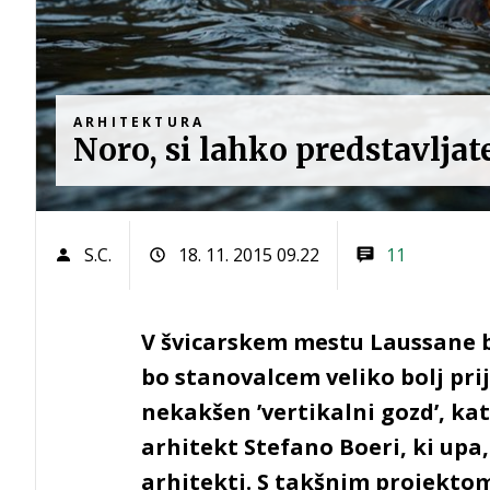
ARHITEKTURA
Noro, si lahko predstavljate
S.C.
18. 11. 2015 09.22
11
V švicarskem mestu Laussane bo
bo stanovalcem veliko bolj pri
nekakšen ’vertikalni gozd’, kat
arhitekt Stefano Boeri, ki upa
arhitekti. S takšnim projektom 