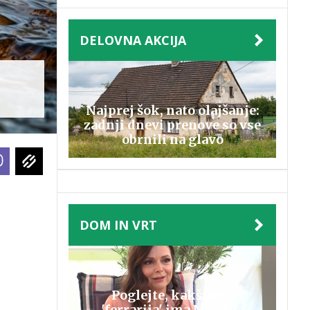
DELOVNA AKCIJA
Najprej šok, nato olajšanje:
zadnji dnevi prenove so vse
obrnili na glavo
DOM IN VRT
Poglejte, kakšnega
'ferrarija' ima Natalija