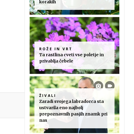
korakih
ROŽE IN VRT
Ta rastlina cveti vse poletje in
privablja čebele
ŽIVALI
Zaradi svojega labradorca sta
ustvarila eno najbolj
prepoznavnih pasjih znamk pri
nas