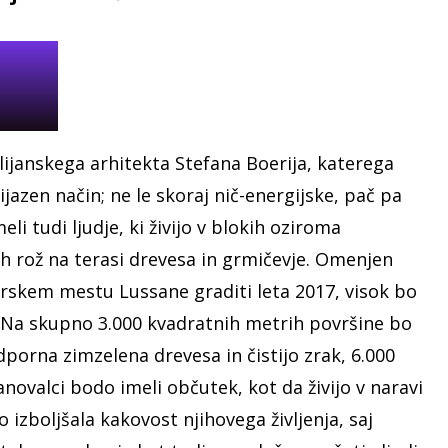
lijanskega arhitekta
Stefana Boerija
, katerega
ijazen način; ne le skoraj nič-energijske, pač pa
li tudi ljudje, ki živijo v blokih oziroma
ih rož na terasi drevesa in grmičevje. Omenjen
arskem mestu Lussane graditi leta 2017, visok bo
. Na skupno 3.000 kvadratnih metrih površine bo
porna zimzelena drevesa in čistijo zrak, 6.000
anovalci bodo imeli občutek, kot da živijo v naravi
 izboljšala kakovost njihovega življenja, saj