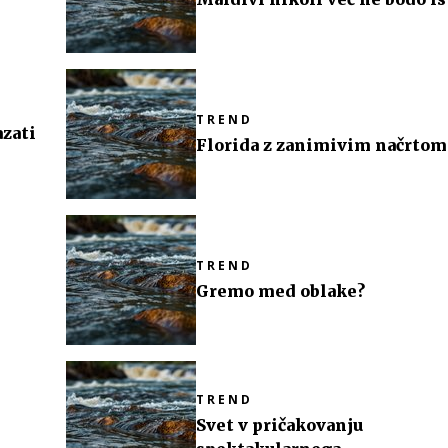
TREND
azati
Florida z zanimivim načrtom
TREND
Gremo med oblake?
TREND
Svet v pričakovanju