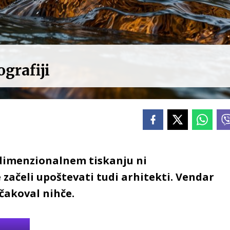
grafiji
idimenzionalnem tiskanju ni
e začeli upoštevati tudi arhitekti. Vendar
ičakoval nihče.