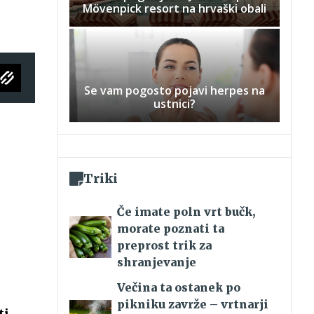
Mövenpick resort na hrvaški obali
Se vam pogosto pojavi herpes na
ustnici?
Triki
Če imate poln vrt bučk,
morate poznati ta
preprost trik za
shranjevanje
Večina ta ostanek po
pikniku zavrže – vrtnarji
ti …