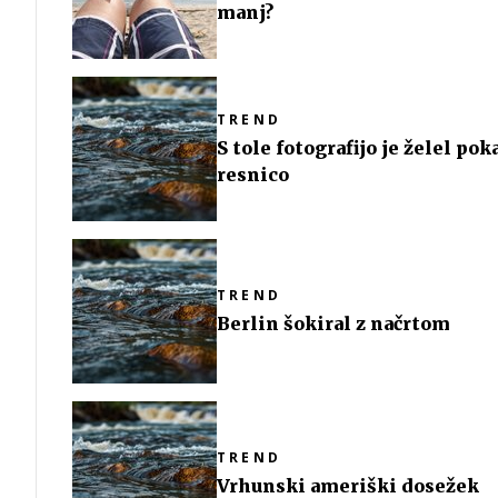
manj?
TREND
S tole fotografijo je želel pok
resnico
TREND
Berlin šokiral z načrtom
TREND
Vrhunski ameriški dosežek