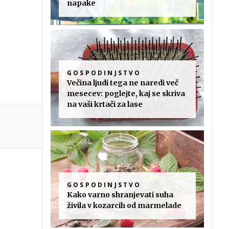
napake
GOSPODINJSTVO
Večina ljudi tega ne naredi več
mesecev: poglejte, kaj se skriva
na vaši krtači za lase
GOSPODINJSTVO
Kako varno shranjevati suha
živila v kozarcih od marmelade