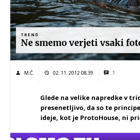
TREND
Ne smemo verjeti vsaki foto
M.Č.
02. 11. 2012 08.39
1
Glede na velike napredke v tr
presenetljivo, da so te princip
ideje, kot je ProtoHouse, ni pr