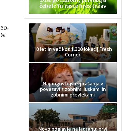
čebele in raste brez težav
h 3D-
iša
10 let in več kot 1.300 lokacij Fresh
Corner
Najpogostejša vprašanja v
povezavi z zobnimi luskami in
zobnimi prevlekami
OGLAS
Novo poglavje na Jadranu: prvi