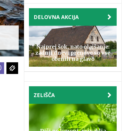
DELOVNA AKCIJA
Najprej šok, nato olajšanje:
zadnji dnevi prenove so vse
obrnili na glavo
ZELIŠČA
Diši po limoni, privablja