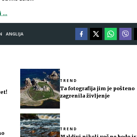
...
N
ANGLIJA
TREND
Ta fotografija jim je pošteno
et!
zagrenila življenje
TREND
no
Maldivi nikoli več ne bodo is