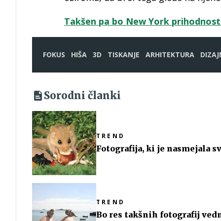
Takšen pa bo New York prihodnosti 
FOKUS
HIŠA
3D
TISKANJE
ARHITEKTURA
DIZAJ
Sorodni članki
TREND
Fotografija, ki je nasmejala sv
TREND
Bo res takšnih fotografij ved