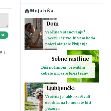
Moja hiša
Dom
Vročina v stanovanju?
I SE
Poceni rešitve, ki vam bodo
poleti olajšale življenje
1
Sobne rastline
Diši po limoni, privablja
čebele in raste brez težav
Ljubljenčki
Vročina je lahko za živali
usodna: na to morate biti
pozorni