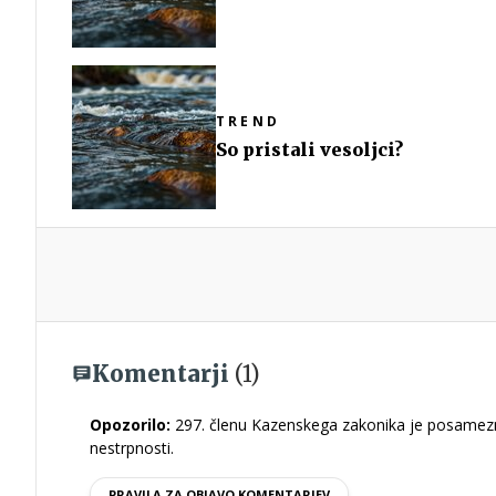
TREND
So pristali vesoljci?
Komentarji
(1)
Opozorilo:
297. členu Kazenskega zakonika je posamezni
nestrpnosti.
PRAVILA ZA OBJAVO KOMENTARJEV