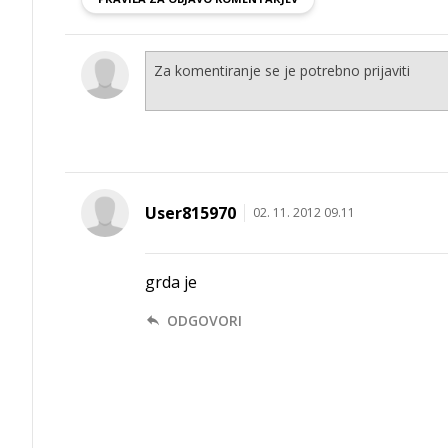
User815970
02. 11. 2012 09.11
grda je
ODGOVORI