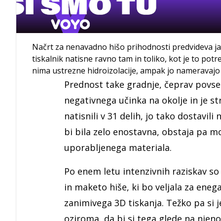
Načrt za nenavadno hišo prihodnosti predvideva jami
tiskalnik natisne ravno tam in toliko, kot je to potr
nima ustrezne hidroizolacije, ampak jo nameravajo 
Prednost take gradnje, čeprav povse
negativnega učinka na okolje in je s
natisnili v 31 delih, jo tako dostavil
bi bila zelo enostavna, obstaja pa m
uporabljenega materiala.
Po enem letu intenzivnih raziskav s
in maketo hiše, ki bo veljala za ene
zanimivega 3D tiskanja. Težko pa si je 
oziroma, da bi si tega glede na njeno 