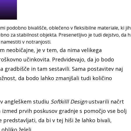
 podobno bivališče, oblečeno v fleksibilne materiale, ki ji
ebno za stabilnost objekta. Presenetljivo je tudi dejstvo, da h
namestiti v notranjosti.
m neobičajne, je v tem, da nima velikega
troškovno učinkovita. Predvidevajo, da jo bodo
i na gradbišče in tam sestavili. Sama postavitev naj
ožnost, da bodo lahko zmanjšali tudi količino
o v angleškem studiu
Softkilll Design
ustvarili načrt
ga izmed prvih poskusov gradnje s pomočjo vse bolj
predstavljati, da bi v tej hiši že lahko bivali,
obliko želeli.