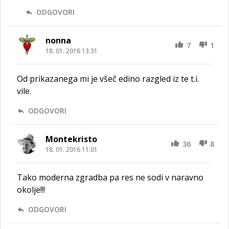
ODGOVORI
nonna
7
1
18. 01. 2016 13.31
Od prikazanega mi je všeč edino razgled iz te t.i.
vile.
ODGOVORI
Montekristo
36
8
18. 01. 2016 11.01
Tako moderna zgradba pa res ne sodi v naravno
okolje!!!
ODGOVORI