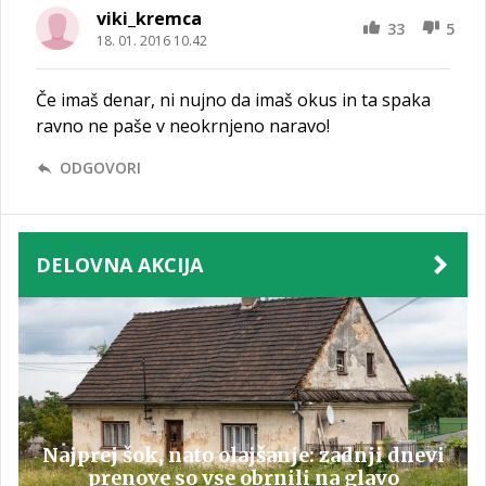
viki_kremca
33
5
18. 01. 2016 10.42
Če imaš denar, ni nujno da imaš okus in ta spaka
ravno ne paše v neokrnjeno naravo!
ODGOVORI
DELOVNA AKCIJA
Najprej šok, nato olajšanje: zadnji dnevi
prenove so vse obrnili na glavo