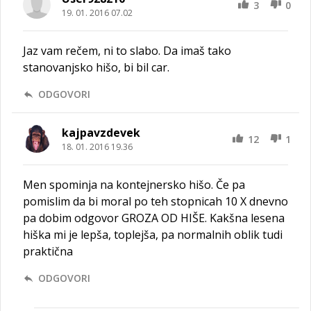
3
0
19. 01. 2016 07.02
Jaz vam rečem, ni to slabo. Da imaš tako
stanovanjsko hišo, bi bil car.
ODGOVORI
kajpavzdevek
12
1
18. 01. 2016 19.36
Men spominja na kontejnersko hišo. Če pa
pomislim da bi moral po teh stopnicah 10 X dnevno
pa dobim odgovor GROZA OD HIŠE. Kakšna lesena
hiška mi je lepša, toplejša, pa normalnih oblik tudi
praktična
ODGOVORI