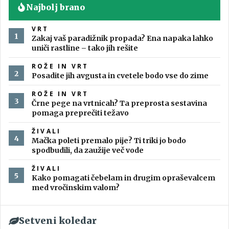
Najbolj brano
VRT
Zakaj vaš paradižnik propada? Ena napaka lahko
uniči rastline – tako jih rešite
ROŽE IN VRT
Posadite jih avgusta in cvetele bodo vse do zime
ROŽE IN VRT
Črne pege na vrtnicah? Ta preprosta sestavina
pomaga preprečiti težavo
ŽIVALI
Mačka poleti premalo pije? Ti triki jo bodo
spodbudili, da zaužije več vode
ŽIVALI
Kako pomagati čebelam in drugim opraševalcem
med vročinskim valom?
Setveni koledar