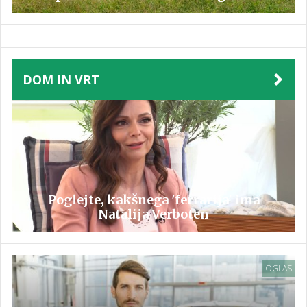
DOM IN VRT
Poglejte, kakšnega 'ferrarija' ima
Natalija Verboten
OGLAS