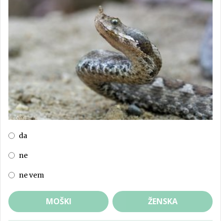
da
ne
ne vem
MOŠKI
ŽENSKA