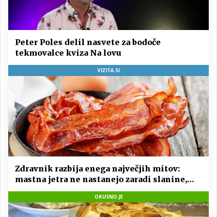
Peter Poles delil nasvete za bodoče
tekmovalce kviza Na lovu
VIZITA.SI
Zdravnik razbija enega največjih mitov:
mastna jetra ne nastanejo zaradi slanine,
temveč zaradi živila, ki ga imamo vsi radi
OKUSNO.JE