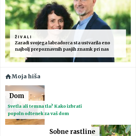
ŽIVALI
Zaradi svojega labradorca sta ustvarila eno
najbolj prepoznavnih pasjih znamk pri nas
Moja hiša
Dom
Svetla ali temna tla? Kako izbrati
popoln odtenek za vaš dom
Sobne rastline