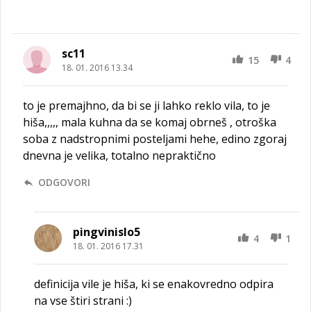
sc11
15
4
18. 01. 2016 13.34
to je premajhno, da bi se ji lahko reklo vila, to je
hiša,,,,, mala kuhna da se komaj obrneš , otroška
soba z nadstropnimi posteljami hehe, edino zgoraj
dnevna je velika, totalno nepraktično
ODGOVORI
pingvinislo5
4
1
18. 01. 2016 17.31
definicija vile je hiša, ki se enakovredno odpira
na vse štiri strani :)