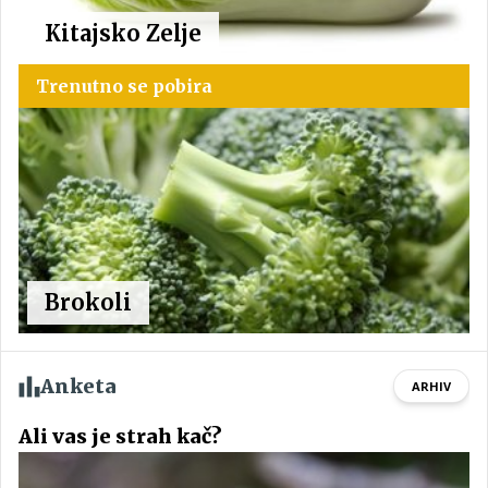
Kitajsko Zelje
Trenutno se pobira
Brokoli
Anketa
ARHIV
Ali vas je strah kač?