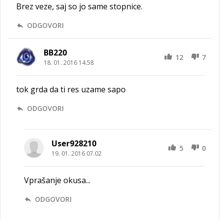
Brez veze, saj so jo same stopnice.
ODGOVORI
BB220
12
7
18. 01. 2016 14.58
tok grda da ti res uzame sapo
ODGOVORI
User928210
5
0
19. 01. 2016 07.02
Vprašanje okusa...
ODGOVORI