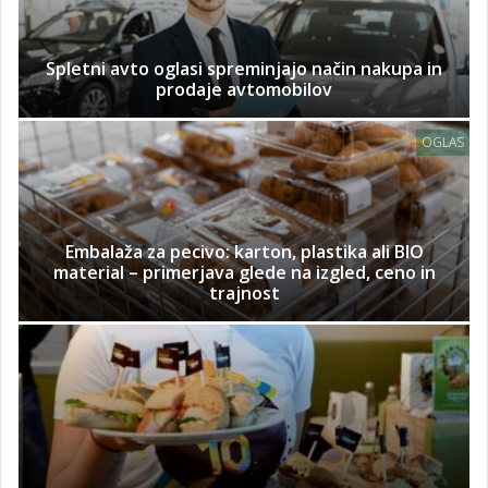
Spletni avto oglasi spreminjajo način nakupa in
prodaje avtomobilov
OGLAS
Embalaža za pecivo: karton, plastika ali BIO
material – primerjava glede na izgled, ceno in
trajnost