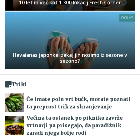
10 let in več kot 1.300 lokacij Fresh Corner
OGLAS
Havaianas japonke: zakaj jih nosimo iz sezone v
sezono?
Triki
Če imate poln vrt bučk, morate poznati
ta preprost trik za shranjevanje
Večina ta ostanek po pikniku zavrže –
vrtnarji pa prisegajo, da paradižnik
zaradi njega bolje rodi