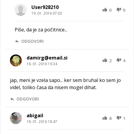
User928210
0
0
19. 01. 2016 07.03
Piše, da je za počitnice...
ODGOVORI
damirg@email.si
2
4
18. 01. 2016 19.34
jap, meni je vzela sapo... ker sem bruhal ko sem jo
videl, toliko časa da nisem mogel dihat.
ODGOVORI
abigail
8
1
18. 01. 2016 18.47