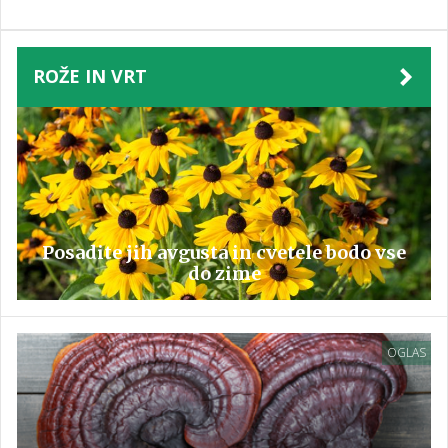
ROŽE IN VRT
Posadite jih avgusta in cvetele bodo vse
do zime
OGLAS