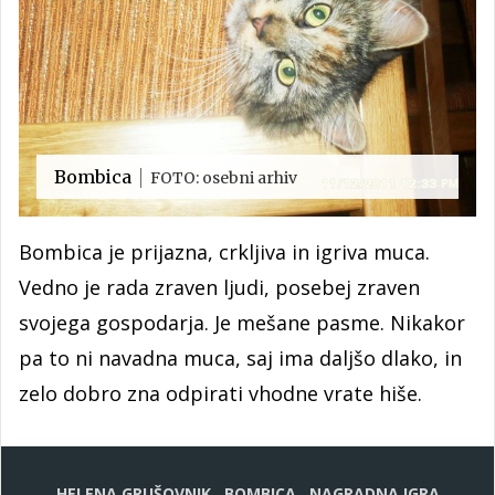
Bombica
FOTO: osebni arhiv
Bombica je prijazna, crkljiva in igriva muca.
Vedno je rada zraven ljudi, posebej zraven
svojega gospodarja. Je mešane pasme. Nikakor
pa to ni navadna muca, saj ima daljšo dlako, in
zelo dobro zna odpirati vhodne vrate hiše.
HELENA GRUŠOVNIK
BOMBICA
NAGRADNA IGRA