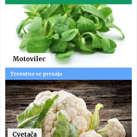
Motovilec
Trenutno se presaja
Cvetača