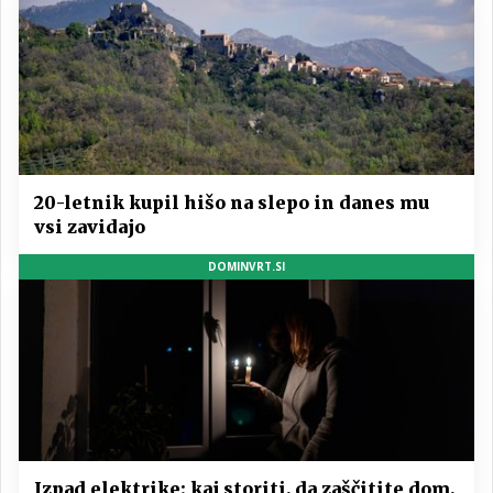
20-letnik kupil hišo na slepo in danes mu
vsi zavidajo
DOMINVRT.SI
Izpad elektrike: kaj storiti, da zaščitite dom,