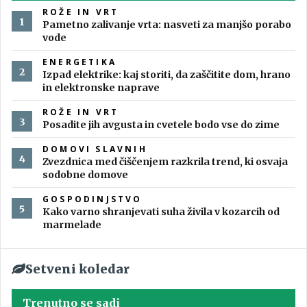
ROŽE IN VRT
Pametno zalivanje vrta: nasveti za manjšo porabo
vode
ENERGETIKA
Izpad elektrike: kaj storiti, da zaščitite dom, hrano
in elektronske naprave
ROŽE IN VRT
Posadite jih avgusta in cvetele bodo vse do zime
DOMOVI SLAVNIH
Zvezdnica med čiščenjem razkrila trend, ki osvaja
sodobne domove
GOSPODINJSTVO
Kako varno shranjevati suha živila v kozarcih od
marmelade
Setveni koledar
Trenutno se sadi