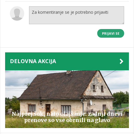
PRIJAVI SE
DELOVNA AKCIJA
Najprej šok, nato olajšanje: zadnji dnevi
prenove so vse obrnili na glavo