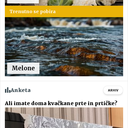
Trenutno se pobira
Melone
Anketa
ARHIV
Ali imate doma kvačkane prte in prtičke?