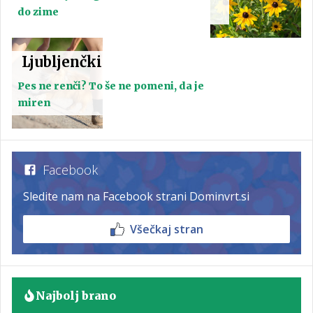
do zime
Ljubljenčki
Pes ne renči? To še ne pomeni, da je
miren
Facebook
Sledite nam na Facebook strani Dominvrt.si
Všečkaj stran
Najbolj brano