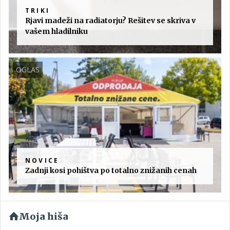
TRIKI
Rjavi madeži na radiatorju? Rešitev se skriva v
vašem hladilniku
OGLAS
NOVICE
Zadnji kosi pohištva po totalno znižanih cenah
Moja hiša