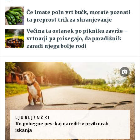
Če imate poln vrt bučk, morate poznati
ta preprost trik za shranjevanje
Večina ta ostanek po pikniku zavrže –
vrtnarji pa prisegajo, da paradižnik
zaradi njega bolje rodi
LJUBLJENČKI
Ko pobegne pes: kaj narediti v prvih urah
iskanja