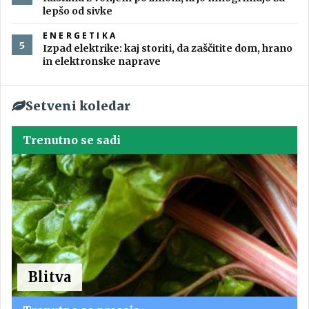
lepšo od sivke
ENERGETIKA
Izpad elektrike: kaj storiti, da zaščitite dom, hrano
in elektronske naprave
Setveni koledar
Trenutno se sadi
Blitva