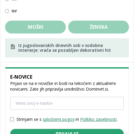
ne
MOŠKI
ŽENSKA
Iz jugoslovanskih dnevnih sob v sodobne
interierje: vrača se pozabljen dekorativni hit
E-NOVICE
Prijavi se na e-novičke in bodi na tekočem z aktualnimi
novicami. Zate jih pripravlja uredništvo Dominvrt.si.
Strinjam se s
splošnimi pogoji
in
Politiko zasebnosti
.
PRIJAVI SE