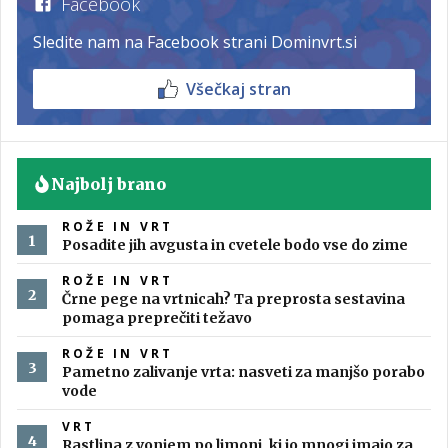
Facebook
Sledite nam na Facebook strani Dominvrt.si
Všečkaj stran
Najbolj brano
ROŽE IN VRT
Posadite jih avgusta in cvetele bodo vse do zime
ROŽE IN VRT
Črne pege na vrtnicah? Ta preprosta sestavina
pomaga preprečiti težavo
ROŽE IN VRT
Pametno zalivanje vrta: nasveti za manjšo porabo
vode
VRT
Rastlina z vonjem po limoni, ki jo mnogi imajo za