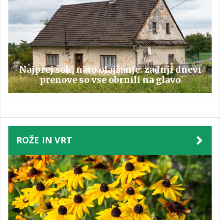
Najprej šok, nato olajšanje: zadnji dnevi
prenove so vse obrnili na glavo
ROŽE IN VRT