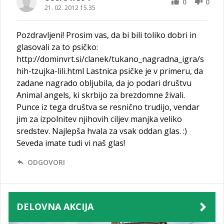
0
0
21. 02. 2012 15.35
Pozdravljeni! Prosim vas, da bi bili toliko dobri in
glasovali za to psičko:
http://dominvrt.si/clanek/tukano_nagradna_igra/s
hih-tzujka-lili.html Lastnica psičke je v primeru, da
zadane nagrado obljubila, da jo podari društvu
Animal angels, ki skrbijo za brezdomne živali.
Punce iz tega društva se resnično trudijo, vendar
jim za izpolnitev njihovih ciljev manjka veliko
sredstev. Najlepša hvala za vsak oddan glas. :)
Seveda imate tudi vi naš glas!
ODGOVORI
DELOVNA AKCIJA