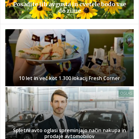
Posadite jih avgusta in cvetele bodo vse
do zime
10 let in več kot 1.300 lokacij Fresh Corner
OGLAS
Spletni avto oglasi spreminjajo način nakupa in
prodaje avtomobilov