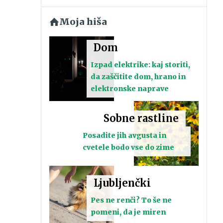
Moja hiša
Dom
Izpad elektrike: kaj storiti,
da zaščitite dom, hrano in
elektronske naprave
Sobne rastline
Posadite jih avgusta in
cvetele bodo vse do zime
Ljubljenčki
Pes ne renči? To še ne
pomeni, da je miren