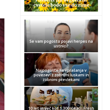
cvetele bodo vse do zime
Se vam pogosto pojavi herpes na
ustnici?
Najpogostejša vprašanja v
povezavi z zobnimi luskami in
zobnimi prevlekami
10 let in več kot 1.300 lokacij Fresh