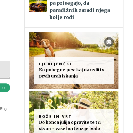
pa prisegajo, da
paradižnik zaradi njega
bolje rodi
LJUBLJENČKI
Ko pobegne pes: kaj narediti v
prvih urah iskanja
I SE
0
ROŽE IN VRT
Do konca julija opravite te tri
stvari - vaše hortenzije bodo