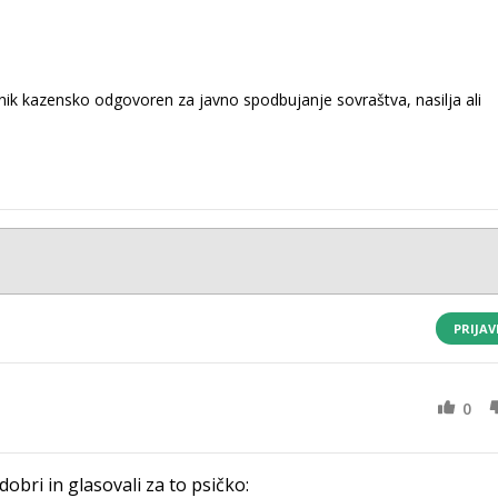
k kazensko odgovoren za javno spodbujanje sovraštva, nasilja ali
PRIJAV
0
 dobri in glasovali za to psičko: