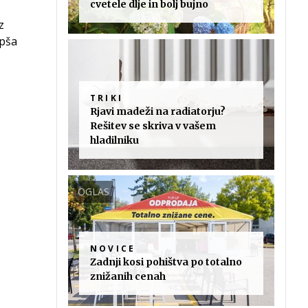
cvetele dlje in bolj bujno
z
epša
TRIKI
Rjavi madeži na radiatorju?
Rešitev se skriva v vašem
hladilniku
OGLAS
NOVICE
Zadnji kosi pohištva po totalno
znižanih cenah