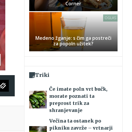
Corner
OGLAS
Medeno žganje: s čim ga postreči
za popoln užitek?
Triki
Če imate poln vrt bučk,
morate poznati ta
preprost trik za
shranjevanje
Večina ta ostanek po
pikniku zavrže – vrtnarji