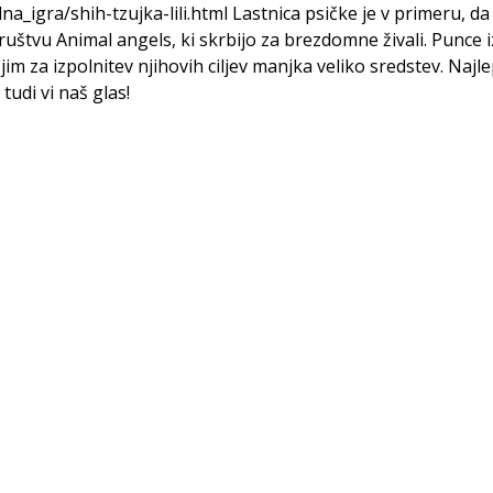
a_igra/shih-tzujka-lili.html Lastnica psičke je v primeru, da
ruštvu Animal angels, ki skrbijo za brezdomne živali. Punce i
jim za izpolnitev njihovih ciljev manjka veliko sredstev. Najl
tudi vi naš glas!