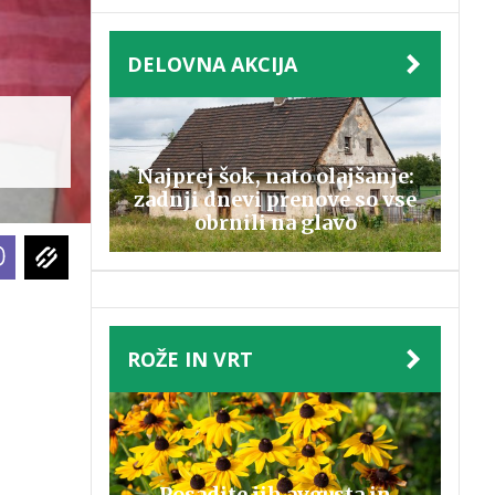
DELOVNA AKCIJA
Najprej šok, nato olajšanje:
zadnji dnevi prenove so vse
obrnili na glavo
ROŽE IN VRT
Posadite jih avgusta in