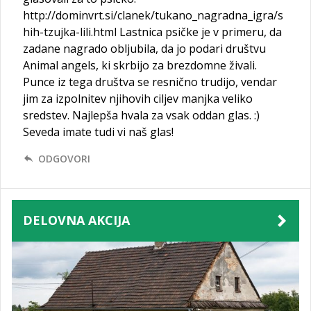
http://dominvrt.si/clanek/tukano_nagradna_igra/s
hih-tzujka-lili.html Lastnica psičke je v primeru, da
zadane nagrado obljubila, da jo podari društvu
Animal angels, ki skrbijo za brezdomne živali.
Punce iz tega društva se resnično trudijo, vendar
jim za izpolnitev njihovih ciljev manjka veliko
sredstev. Najlepša hvala za vsak oddan glas. :)
Seveda imate tudi vi naš glas!
ODGOVORI
DELOVNA AKCIJA