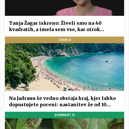
Tanja Žagar iskreno: Živeli smo na 40
kvadratih, a imela sem vse, kar otrok
potrebuje
CEKIN.SI
Na Jadranu še vedno obstaja kraj, kjer lahko
dopustujete poceni: nastanitev že od 10
evrov, kosilo za pet evrov
DOMINVRT.SI