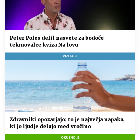
Peter Poles delil nasvete za bodoče
tekmovalce kviza Na lovu
VIZITA.SI
Zdravniki opozarjajo: to je največja napaka,
ki jo ljudje delajo med vročino
OKUSNO.JE