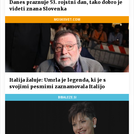
Danes praznuje 53. rojstni dan, tako dobro je
videti znana Slovenka
MOSKISVET.COM
Italija žaluje: Umrla je legenda, ki je s
svojimi pesmimi zaznamovala Italijo
BIBALEZE.SI