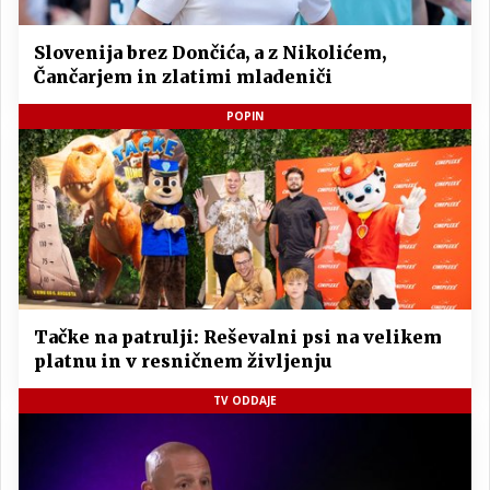
Slovenija brez Dončića, a z Nikolićem,
Čančarjem in zlatimi mladeniči
POPIN
Tačke na patrulji: Reševalni psi na velikem
platnu in v resničnem življenju
TV ODDAJE