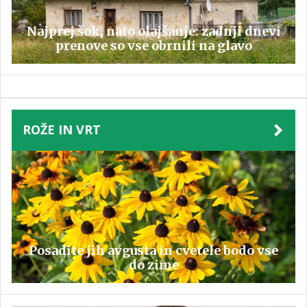
Najprej šok, nato olajšanje: zadnji dnevi
prenove so vse obrnili na glavo
ROŽE IN VRT
Posadite jih avgusta in cvetele bodo vse
do zime