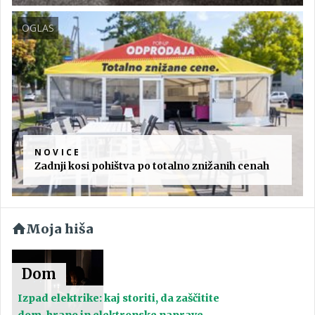
OGLAS
NOVICE
Zadnji kosi pohištva po totalno znižanih cenah
Moja hiša
Dom
Izpad elektrike: kaj storiti, da zaščitite
dom, hrano in elektronske naprave