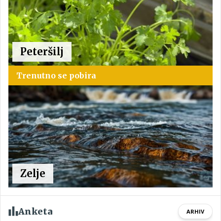
Peteršilj
Trenutno se pobira
Zelje
Anketa
ARHIV