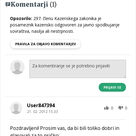
Komentarji
(1)
Opozorilo:
297. členu Kazenskega zakonika je
posameznik kazensko odgovoren za javno spodbujanje
sovraštva, nasilja ali nestrpnosti.
PRAVILA ZA OBJAVO KOMENTARJEV
PRIJAVI SE
User847394
0
0
21. 02. 2012 15.33
Pozdravljeni! Prosim vas, da bi bili toliko dobri in
glasovali za to psičko: