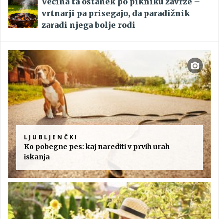
Večina ta ostanek po pikniku zavrže –
vrtnarji pa prisegajo, da paradižnik
zaradi njega bolje rodi
LJUBLJENČKI
Ko pobegne pes: kaj narediti v prvih urah
iskanja