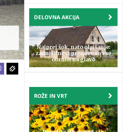
DELOVNA AKCIJA
Najprej šok, nato olajšanje:
zadnji dnevi prenove so vse
obrnili na glavo
ROŽE IN VRT
Posadite jih avgusta in