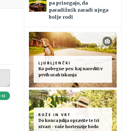
pa prisegajo, da
paradižnik zaradi njega
bolje rodi
LJUBLJENČKI
Ko pobegne pes: kaj narediti v
prvih urah iskanja
I SE
ROŽE IN VRT
Do konca julija opravite te tri
stvari - vaše hortenzije bodo