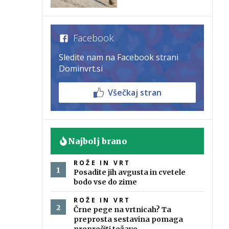
Facebook
Sledite nam na Facebook strani
Dominvrt.si
Všečkaj stran
Najbolj brano
ROŽE IN VRT
Posadite jih avgusta in cvetele
bodo vse do zime
ROŽE IN VRT
Črne pege na vrtnicah? Ta
preprosta sestavina pomaga