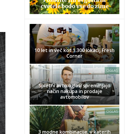
cvetele bodo vse do zime
10 let in več kot 1.300 lokacij Fresh
Corner
OGLAS
Spletni avto oglasi spreminjajo
način nakupa in prodaje
avtomobilov
OGLAS
3 modne kombinacije, v katerih