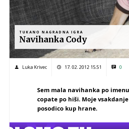
TUKANO NAGRADNA IGRA
Navihanka Cody
Luka Krivec
17. 02. 2012 15.51
0
Sem mala navihanka po imenu 
copate po hiši. Moje vsakdanje 
posodico kup hrane.