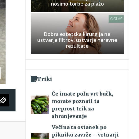
nosimo torbe za plažo
OGLAS
Dobra estetska kirurgija ne
ustvarja filtrov, ustvarja naravne
rezultate
Triki
Če imate poln vrt bučk,
morate poznati ta
preprost trik za
shranjevanje
Večina ta ostanek po
pikniku zavrže – vrtnarji