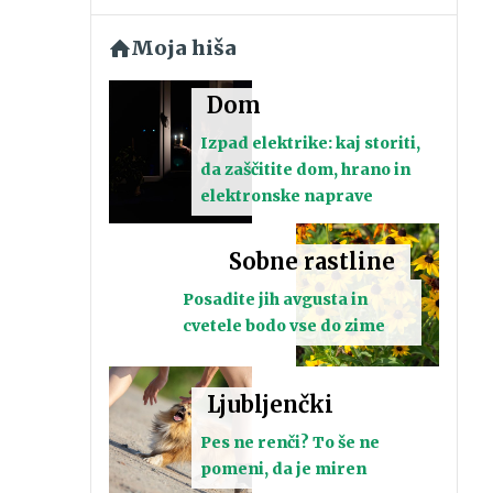
Moja hiša
Dom
Izpad elektrike: kaj storiti,
da zaščitite dom, hrano in
elektronske naprave
Sobne rastline
Posadite jih avgusta in
cvetele bodo vse do zime
Ljubljenčki
Pes ne renči? To še ne
pomeni, da je miren