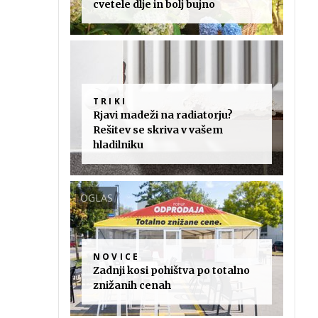
cvetele dlje in bolj bujno
TRIKI
Rjavi madeži na radiatorju?
Rešitev se skriva v vašem
hladilniku
OGLAS
NOVICE
Zadnji kosi pohištva po totalno
znižanih cenah