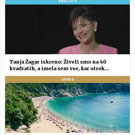
BIBALEZE.SI
Tanja Žagar iskreno: Živeli smo na 40
kvadratih, a imela sem vse, kar otrok
potrebuje
CEKIN.SI