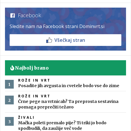
Facebook
Sledite nam na Facebook strani Dominvrt.si
Všečkaj stran
Najbolj brano
ROŽE IN VRT
Posadite jih avgusta in cvetele bodo vse do zime
ROŽE IN VRT
Črne pege na vrtnicah? Ta preprosta sestavina
pomaga preprečiti težavo
ŽIVALI
Mačka poleti premalo pije? Ti triki jo bodo
spodbudili, da zaužije več vode