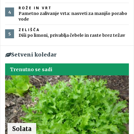
ROŽE IN VRT
Pametno zalivanje vrta: nasveti za manjšo porabo
vode
ZELIŠČA
Diši po limoni, privablja čebele in raste brez težav
Setveni koledar
Trenutno se sadi
Solata