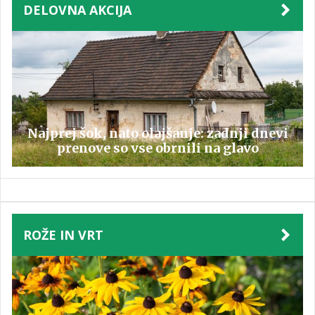
DELOVNA AKCIJA
Najprej šok, nato olajšanje: zadnji dnevi
prenove so vse obrnili na glavo
ROŽE IN VRT