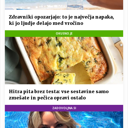
Zdravniki opozarjajo: to je največja napaka,
ki jo ljudje delajo med vročino
OKUSNO.JE
Hitra pita brez testa: vse sestavine samo
zmešate in pečica opravi ostalo
ZADOVOLJNA.SI