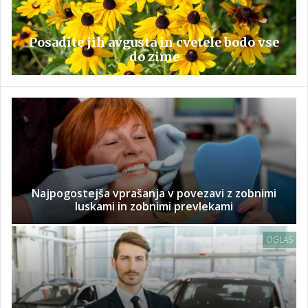
Posadite jih avgusta in cvetele bodo vse
do zime
Najpogostejša vprašanja v povezavi z zobnimi
luskami in zobnimi prevlekami
OGLAS