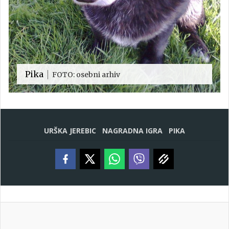
Pika
FOTO: osebni arhiv
URŠKA JEREBIC
NAGRADNA IGRA
PIKA