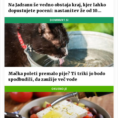
Na Jadranu še vedno obstaja kraj, kjer lahko
dopustujete poceni: nastanitev že od 10
evrov, kosilo za pet evrov
DOMINVRT.SI
Mačka poleti premalo pije? Ti triki jo bodo
spodbudili, da zaužije več vode
OKUSNO.JE