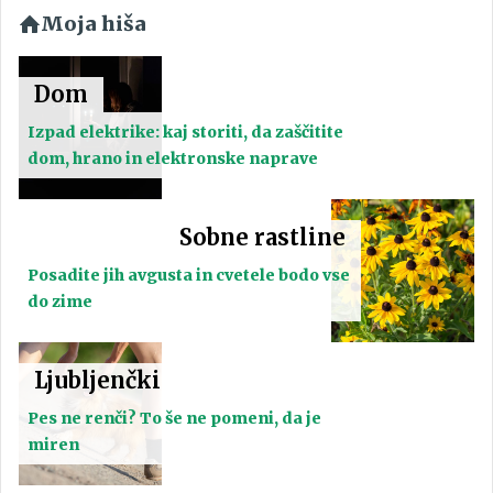
Moja hiša
Dom
Izpad elektrike: kaj storiti, da zaščitite
dom, hrano in elektronske naprave
Sobne rastline
Posadite jih avgusta in cvetele bodo vse
do zime
Ljubljenčki
Pes ne renči? To še ne pomeni, da je
miren