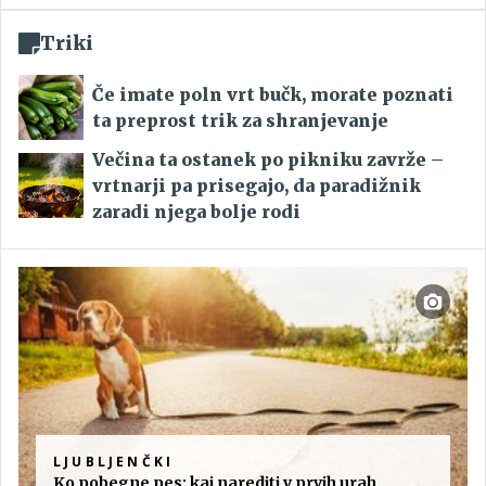
Triki
Če imate poln vrt bučk, morate poznati
ta preprost trik za shranjevanje
Večina ta ostanek po pikniku zavrže –
vrtnarji pa prisegajo, da paradižnik
zaradi njega bolje rodi
LJUBLJENČKI
Ko pobegne pes: kaj narediti v prvih urah