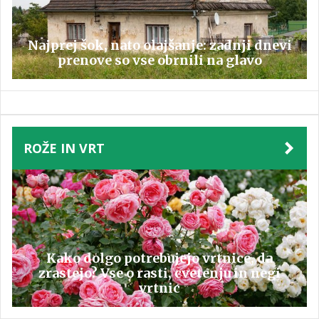
Najprej šok, nato olajšanje: zadnji dnevi
prenove so vse obrnili na glavo
ROŽE IN VRT
Kako dolgo potrebujejo vrtnice, da
zrastejo? Vse o rasti, cvetenju in negi
vrtnic