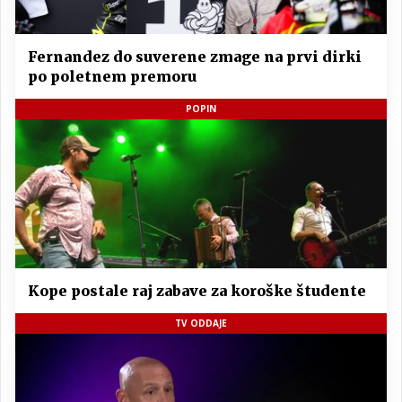
Fernandez do suverene zmage na prvi dirki
po poletnem premoru
POPIN
Kope postale raj zabave za koroške študente
TV ODDAJE