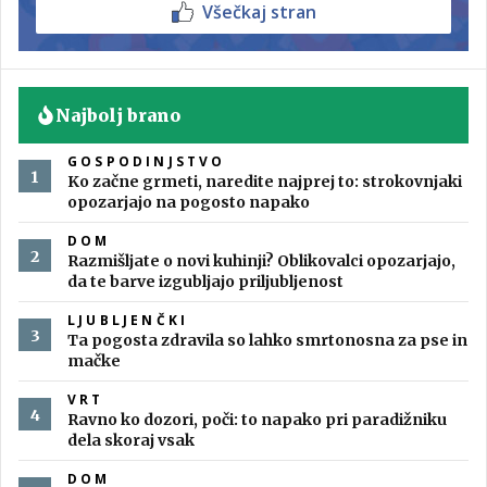
Všečkaj stran
Najbolj brano
GOSPODINJSTVO
Ko začne grmeti, naredite najprej to: strokovnjaki
opozarjajo na pogosto napako
DOM
Razmišljate o novi kuhinji? Oblikovalci opozarjajo,
da te barve izgubljajo priljubljenost
LJUBLJENČKI
Ta pogosta zdravila so lahko smrtonosna za pse in
mačke
VRT
Ravno ko dozori, poči: to napako pri paradižniku
dela skoraj vsak
DOM