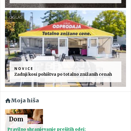
OGLAS
NOVICE
Zadnji kosi pohištva po totalno znižanih cenah
Moja hiša
Dom
Pravilno shranjevanje prešitih odej: