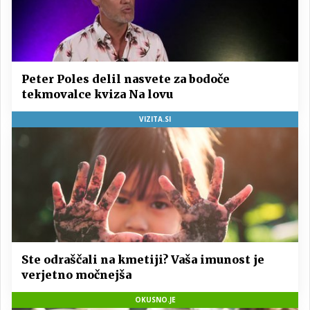
Peter Poles delil nasvete za bodoče
tekmovalce kviza Na lovu
VIZITA.SI
Ste odraščali na kmetiji? Vaša imunost je
verjetno močnejša
OKUSNO.JE