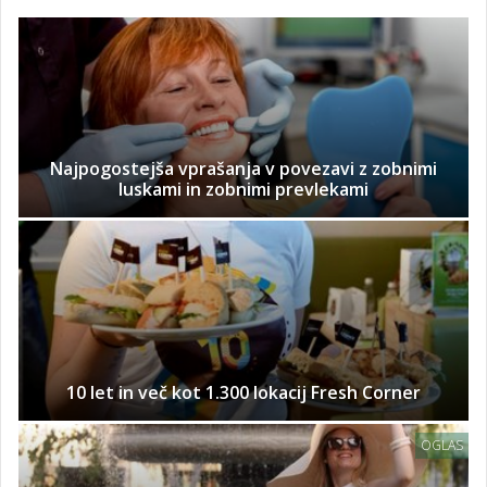
Najpogostejša vprašanja v povezavi z zobnimi
luskami in zobnimi prevlekami
10 let in več kot 1.300 lokacij Fresh Corner
OGLAS