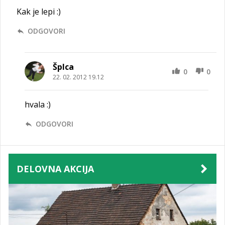
Kak je lepi :)
ODGOVORI
Šplca
0
0
22. 02. 2012 19.12
hvala :)
ODGOVORI
DELOVNA AKCIJA