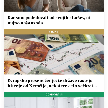
Kar smo podedovali od svojih staršev, ni
nujno naša usoda
CEKIN.SI
Evropsko presenečenje: te države rastejo
hitreje od Nemčije, nekatere celo večkrat
hitreje
DOMINVRT.SI