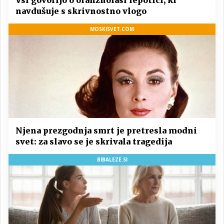
Vsi govorijo o oranžnolasi lepotici, ki
navdušuje s skrivnostno vlogo
MOSKISVET.COM
Njena prezgodnja smrt je pretresla modni
svet: za slavo se je skrivala tragedija
BIBALEZE.SI